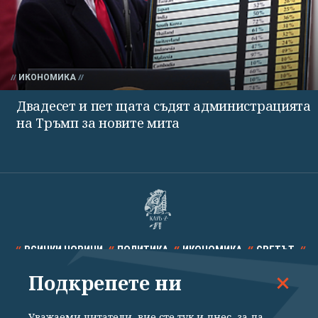
ИКОНОМИКА
Двадесет и пет щата съдят администрацията
на Тръмп за новите мита
ВСИЧКИ НОВИНИ
ПОЛИТИКА
ИКОНОМИКА
СВЕТЪТ
Подкрепете ни
СПОРТ
КУЛТУРА
ТЕХНОЛОГИИ
КАЛЕЙДОСКОП
МНЕНИЯ
Уважаеми читатели, вие сте тук и днес, за да