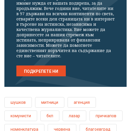
имаме нужда от вашата подкрепа, за да
продължим. Вече години вие, читателите ни
в 97 държави на всички континенти по света,
отваряте всеки ден страницата ни в интернет
в търсене на истинска, независима и
качествена журналистика. Вие можете да
допринесете за нашия стремеж към
истината, неприкривана от финансови
зависимости. Можете да помогнете
единственият поръчител на съдържание да
сте вие – читателите.
ПОДКРЕПЕТЕ НИ
шушков
митници
агенция
комунисти
бкп
лазар
причкапов
номенклатура
червена
благоевград