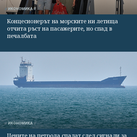
ИКОНОМИКА
Концесионерът на морските ни летища
отчита ръст на пасажерите, но спад в
печалбата
ИКОНОМИКА
Цените на петрола спадат след сигнали за