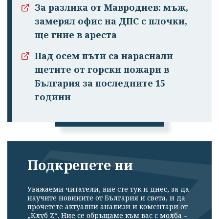
За разлика от Мавродиев: мъж,
замерял офис на ДПС с плочки,
ще гние в ареста
Над осем пъти са нараснали
щетите от горски пожари в
Успешно
България за последните 15
излязохте от
години
профила си!
Подкрепете ни
Уважаеми читатели, вие сте тук и днес, за да
научите новините от България и света, и да
прочетете актуални анализи и коментари от
„Клуб Z“. Ние се обръщаме към вас с молба –