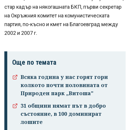
стар кадър на някогашната БКП, първи секретар
на Окръжния комитет на комунистическата
партия, по-късно и кмет на Благоевград между
2002 и 2007 г.
Още по темата
Всяка година у нас горят гори
колкото почти половината от
Природен парк „Витоша"
31 общини нямат път в добро
състояние, в 100 доминират
лошите