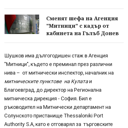
Сменят шефа на Агенция
"Митници" с кадър от
кабинета на Гълъб Донев
Шушков има дългогодишен стаж в Агенция
"Митници", където е преминал през различни
нива – от митнически инспектор, началник на
митническите пунктове на Кулата
и
Благоевград, до директор на Регионална
митническа дирекция - София. Бил е
ръководител на Митнически департамент на
Солунското пристанище Thessaloniki Port
Authority S.A, като е отговарял за търговските