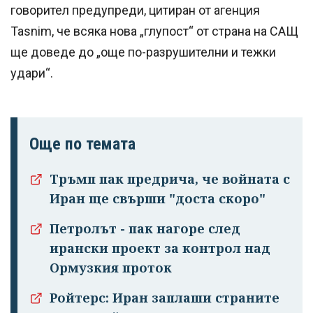
говорител предупреди, цитиран от агенция
Tasnim, че всяка нова „глупост“ от страна на САЩ
ще доведе до „още по-разрушителни и тежки
удари“.
Още по темата
Тръмп пак предрича, че войната с
Иран ще свърши "доста скоро"
Успешно
Петролът - пак нагоре след
излязохте от
ирански проект за контрол над
профила си!
Ормузкия проток
Ройтерс: Иран заплаши страните