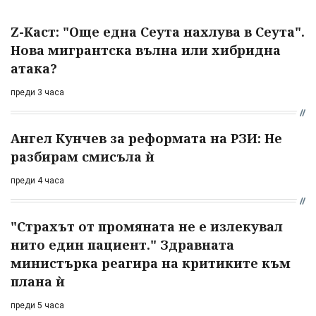
Z-Каст: "Още една Сеута нахлува в Сеута".
Нова мигрантска вълна или хибридна
атака?
преди 3 часа
Ангел Кунчев за реформата на РЗИ: Не
разбирам смисъла ѝ
преди 4 часа
"Страхът от промяната не е излекувал
нито един пациент." Здравната
министърка реагира на критиките към
плана ѝ
преди 5 часа