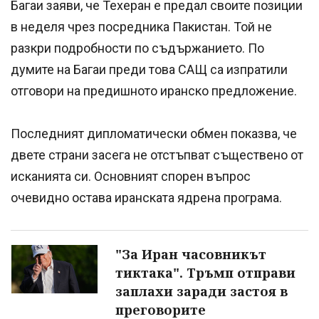
Багаи заяви, че Техеран е предал своите позиции
в неделя чрез посредника Пакистан. Той не
разкри подробности по съдържанието. По
думите на Багаи преди това САЩ са изпратили
отговори на предишното иранско предложение.
Последният дипломатически обмен показва, че
двете страни засега не отстъпват съществено от
исканията си. Основният спорен въпрос
очевидно остава иранската ядрена програма.
"За Иран часовникът
тиктака". Тръмп отправи
заплахи заради застоя в
преговорите