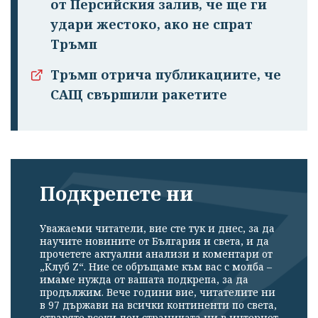
от Персийския залив, че ще ги
удари жестоко, ако не спрат
Тръмп
Тръмп отрича публикациите, че
САЩ свършили ракетите
Подкрепете ни
Уважаеми читатели, вие сте тук и днес, за да
научите новините от България и света, и да
прочетете актуални анализи и коментари от
„Клуб Z“. Ние се обръщаме към вас с молба –
имаме нужда от вашата подкрепа, за да
продължим. Вече години вие, читателите ни
в 97 държави на всички континенти по света,
отваряте всеки ден страницата ни в интернет