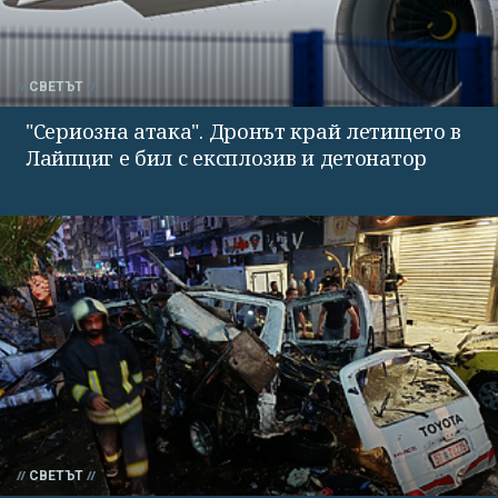
СВЕТЪТ
"Сериозна атака". Дронът край летището в
Лайпциг е бил с експлозив и детонатор
СВЕТЪТ