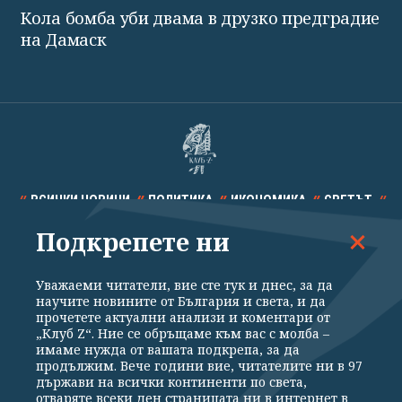
Кола бомба уби двама в друзко предградие
на Дамаск
ВСИЧКИ НОВИНИ
ПОЛИТИКА
ИКОНОМИКА
СВЕТЪТ
Подкрепете ни
СПОРТ
КУЛТУРА
ТЕХНОЛОГИИ
КАЛЕЙДОСКОП
МНЕНИЯ
Уважаеми читатели, вие сте тук и днес, за да
научите новините от България и света, и да
прочетете актуални анализи и коментари от
„Клуб Z“. Ние се обръщаме към вас с молба –
имаме нужда от вашата подкрепа, за да
продължим. Вече години вие, читателите ни в 97
Общи условия
Политика за поверителност
държави на всички континенти по света,
отваряте всеки ден страницата ни в интернет в
Реклама
Партньори
Контакти
За Клуб Z