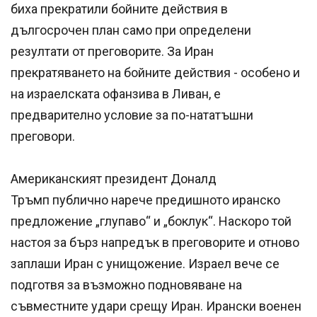
биха прекратили бойните действия в
дългосрочен план само при определени
резултати от преговорите. За Иран
прекратяването на бойните действия - особено и
на израелската офанзива в Ливан, е
предварително условие за по-нататъшни
преговори.
Американският президент Доналд
Тръмп публично нарече предишното иранско
предложение „глупаво“ и „боклук“. Наскоро той
настоя за бърз напредък в преговорите и отново
заплаши Иран с унищожение. Израел вече се
подготвя за възможно подновяване на
съвместните удари срещу Иран. Ирански военен