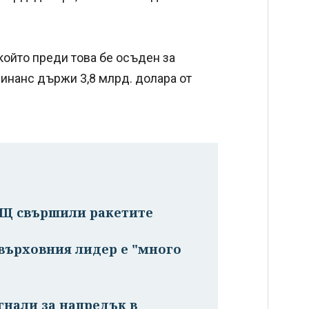
който преди това бе осъден за
Бинанс държи 3,8 млрд. долара от
АЩ свършили ракетите
 върховния лидер е "много
гнали за напредък в