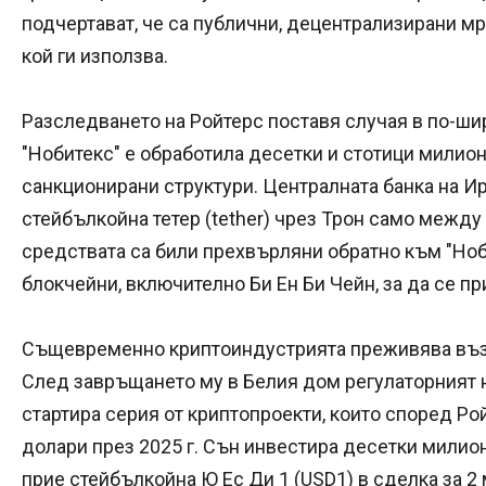
подчертават, че са публични, децентрализирани мр
кой ги използва.
Разследването на Ройтерс поставя случая в по-широ
"Нобитекс" е обработила десетки и стотици милио
санкционирани структури. Централната банка на Ир
стейбълкойна тетер (tether) чрез Трон само между н
средствата са били прехвърляни обратно към "Ноб
блокчейни, включително Би Ен Би Чейн, за да се пр
Същевременно криптоиндустрията преживява възх
След завръщането му в Белия дом регулаторният н
стартира серия от криптопроекти, които според Р
долари през 2025 г. Сън инвестира десетки милион
прие стейбълкойна Ю Ес Ди 1 (USD1) в сделка за 2