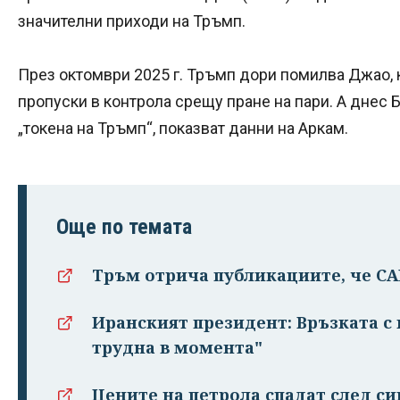
значителни приходи на Тръмп.
През октомври 2025 г. Тръмп дори помилва Джао, 
пропуски в контрола срещу пране на пари. А днес 
„токена на Тръмп“, показват данни на Аркам.
Още по темата
Тръм отрича публикациите, че С
Иранският президент: Връзката с
трудна в момента"
Цените на петрола спадат след си