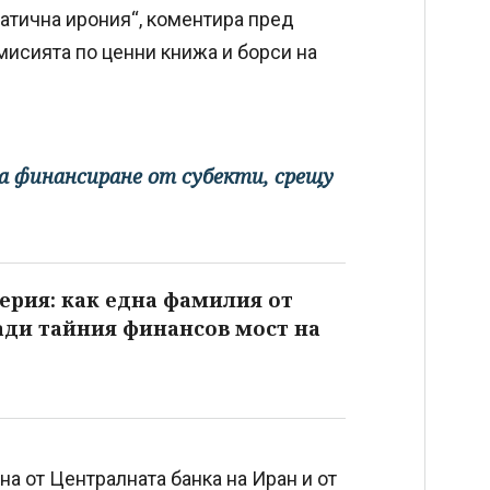
атична ирония“, коментира пред
исията по ценни книжа и борси на
а финансиране от субекти, срещу
ерия: как една фамилия от
ади тайния финансов мост на
а от Централната банка на Иран и от