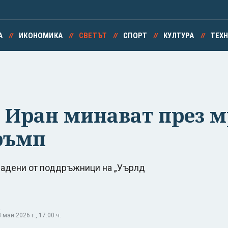
А
ИКОНОМИКА
СВЕТЪТ
СПОРТ
КУЛТУРА
ТЕХ
 Иран минават през м
Тръмп
здадени от поддръжници на „Уърлд
.
май 2026 г., 17:00 ч.