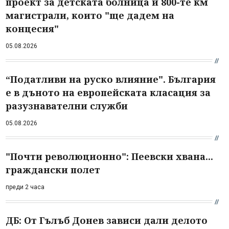
проект за детската болница и 800-те км
магистрали, които "ще дадем на
концесия"
05.08.2026
“Податливи на руско влияние". България
е в дъното на европейската класация за
разузнавателни служби
05.08.2026
"Почти революционно": Пеевски хвана...
граждански полет
преди 2 часа
ДБ: От Гълъб Донев зависи дали делото