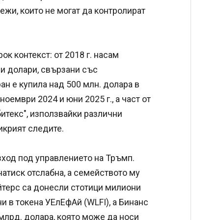
ежи, които не могат да контролират
к контекст: от 2018 г. насам
ни долари, свързани със
ан е купила над 500 млн. долара в
оември 2024 и юни 2025 г., а част от
итекс", използвайки различни
икрият следите.
од под управлението на Тръмп.
атиск отслабна, а семейството му
ойтерс са донесли стотици милиони
и в токена УЕлЕфАй (WLFI), а Бинанс
 млрд. долара, която може да носи