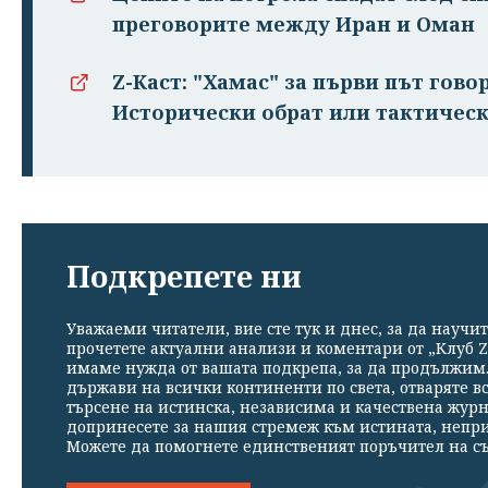
преговорите между Иран и Оман
Z-Каст: "Хамас" за първи път гово
Исторически обрат или тактическ
Подкрепете ни
Уважаеми читатели, вие сте тук и днес, за да научит
прочетете актуални анализи и коментари от „Клуб Z
имаме нужда от вашата подкрепа, за да продължим. 
държави на всички континенти по света, отваряте в
търсене на истинска, независима и качествена жур
допринесете за нашия стремеж към истината, непр
Можете да помогнете единственият поръчител на съ