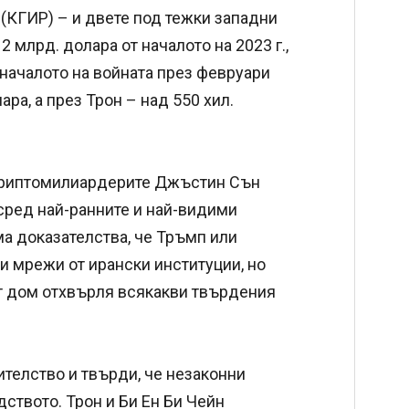
(КГИР) – и двете под тежки западни
 млрд. долара от началото на 2023 г.,
 началото на войната през февруари
ра, а през Трон – над 550 хил.
т криптомилиардерите Джъстин Сън
 сред най-ранните и най-видими
 доказателства, че Тръмп или
зи мрежи от ирански институции, но
т дом отхвърля всякакви твърдения
ителство и твърди, че незаконни
дството. Трон и Би Ен Би Чейн