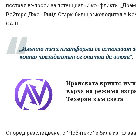
поставя въпроси за потенциални конфликти. „Драм
Ройтерс Джон Рийд Старк, бивш ръководител в Ком
САЩ.
„Именно тези платформи се използват з
които президентът се опитва да воюва“.
Иранската крипто имп
върха на режима изгр
Техеран към света
Според разследването "Нобитекс" е била използван