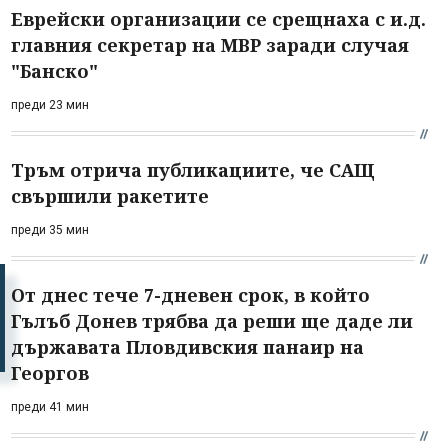
Еврейски организации се срещнаха с и.д.
главния секретар на МВР заради случая
"Банско"
преди 23 мин
Тръм отрича публикациите, че САЩ
свършили ракетите
преди 35 мин
От днес тече 7-дневен срок, в който
Гълъб Донев трябва да реши ще даде ли
държавата Пловдивския панаир на
Георгов
преди 41 мин