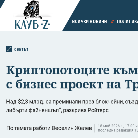
ВСИЧКИ НОВИНИ
ПОЛИТИК
СВЕТЪТ
Криптопотоците към
с бизнес проект на 
Над $2,3 млрд. са преминали през блокчейни, съ
либърти файненшъл“, разкрива Ройтерс
18 май 2026 г., 17:00 ч
По темата работи Веселин Желев
последна редакция 18 