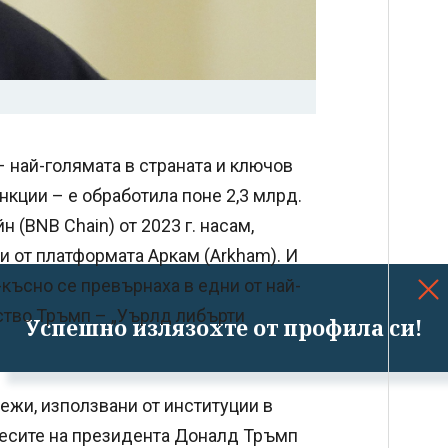
– най-голямата в страната и ключов
нкции – е обработила поне 2,3 млрд.
н (BNB Chain) от 2023 г. насам,
и от платформата Аркам (Arkham). И
-късно се превърнаха в едни от най-
ство Тръмп – „Уърлд либърти
Успешно излязохте от профила си!
жи, използвани от институции в
ресите на президента Доналд Тръмп