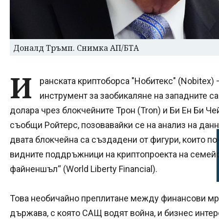
Доналд Тръмп. Снимка АП/БТА
И
ранската криптоборса "Нобитекс" (Nobitex) 
инструмент за заобикаляне на западните са
долара чрез блокчейните Трон (Tron) и Би Ен Би Чей
съобщи Ройтерс, позовавайки се на анализ на данн
двата блокчейна са създадени от фигури, които по
видните поддръжници на криптопроекта на семей
файненшъл“ (World Liberty Financial).
Това необичайно преплитане между финансови мре
държава, с която САЩ водят война, и бизнес инте