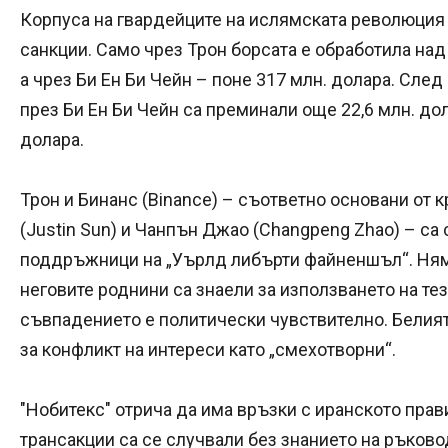
Корпуса на гвардейците на ислямската революция 
санкции. Само чрез Трон борсата е обработила над 2
а чрез Би Ен Би Чейн – поне 317 млн. долара. След
през Би Ен Би Чейн са преминали още 22,6 млн. дола
долара.
Трон и Бинанс (Binance) – съответно основани о
(Justin Sun) и Чанпън Джао (Changpeng Zhao) – са
поддръжници на „Уърлд либърти файненшъл“. Няма
неговите роднини са знаели за използването на те
съвпадението е политически чувствително. Белия
за конфликт на интереси като „смехотворни“.
"Нобитекс" отрича да има връзки с иранското прав
трансакции са се случвали без знанието на ръково