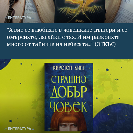
ЛИТЕРАТУРА
"А вие се влюбихте в чо­вешките дъщери и се
омърсихте, лягайки с тях. И им раз­крихте
много от тайните на небесата..." (ОТКЪС)
ЛИТЕРАТУРА