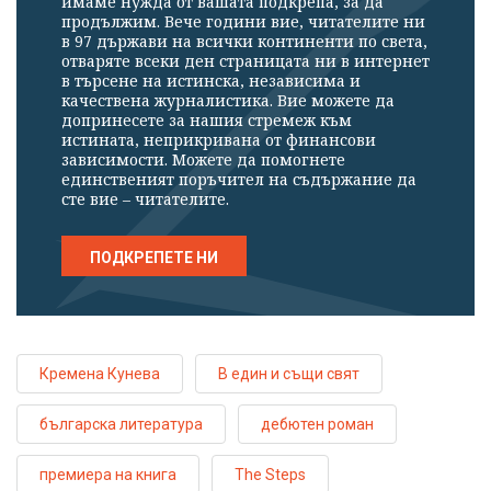
имаме нужда от вашата подкрепа, за да
продължим. Вече години вие, читателите ни
в 97 държави на всички континенти по света,
отваряте всеки ден страницата ни в интернет
в търсене на истинска, независима и
качествена журналистика. Вие можете да
допринесете за нашия стремеж към
истината, неприкривана от финансови
зависимости. Можете да помогнете
единственият поръчител на съдържание да
сте вие – читателите.
ПОДКРЕПЕТЕ НИ
Кремена Кунева
В един и същи свят
българска литература
дебютен роман
премиера на книга
The Steps