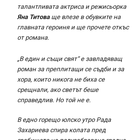
талантливата актриса и режисьорка
Яна Титова
ще влезе в обувките на
главната героиня и ще прочете откъс
от романа.
„В един и същи свят“ е завладяващ
роман за преплитащи се съдби и за
хора, които никога не биха се
срещнали, ако светът беше
справедлив. Но той не е.
В едно горещо юлско утро Рада
Захариева спира колата пред