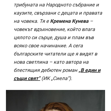
трибуната на Народното събрание и
каузите, свързани с децата и правата
на човека. Тя е
Кремена Кунева
–
човекът вдъхновение, който влага
цялото си сърце, душа и плам във
всяко свое начинание. А сега
българските читатели ще я видят в
нова светлина – като автора на
блестящия дебютен роман
„В един и
същи свят“
(ИК „Сиела“).