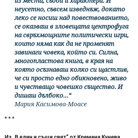
из места, съдби и характери. И
неусетно, съвсем изведнъж, докато
леко се носиш над повествованието,
се оказваш в зловещата центрофуга
на свръхмощните политически игри,
които няма как да не променят
завинаги човека, който си. Силна,
многопластова книга, в края на
която осъзнаваш колко си щастлив,
че си просто едно обикновено, живо
и чувстващо човешко същество. И
дишаш дълбоко…“
Мария Касимова-Моасе
* * *
Из „В един и същи свят“ от Кремена Кунева