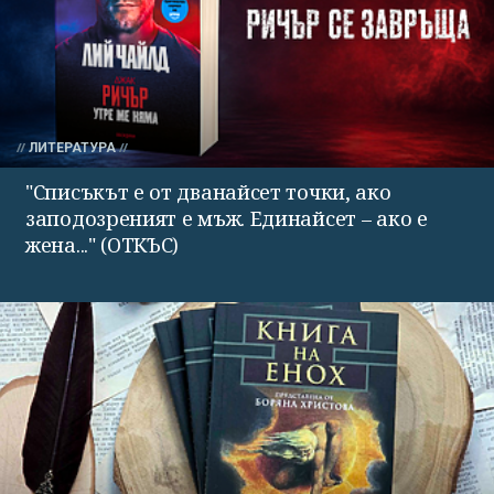
ЛИТЕРАТУРА
"Списъкът е от дванайсет точки, ако
заподозреният е мъж. Единайсет – ако е
жена..." (ОТКЪС)