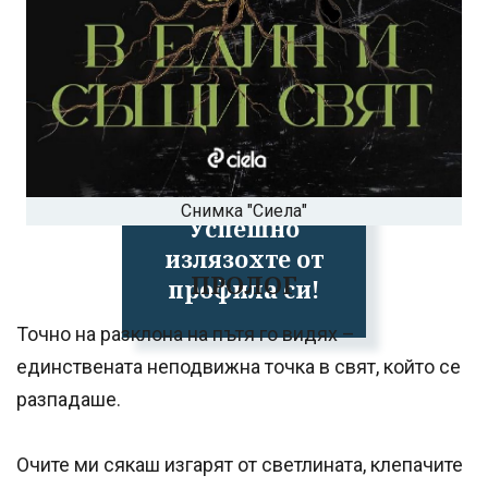
Снимка "Сиела"
Успешно
излязохте от
ПРОЛОГ
профила си!
Точно на разклона на пътя го видях –
единствената неподвижна точка в свят, който се
разпадаше.
Очите ми сякаш изгарят от светлината, клепачите