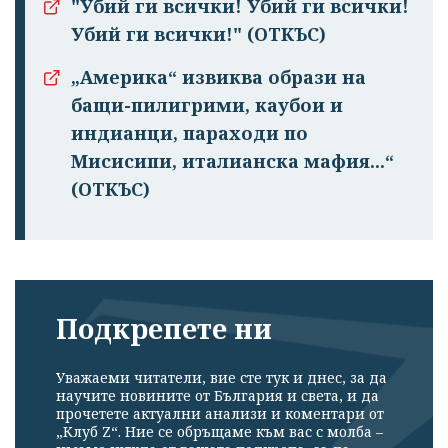
"Убий ги всички! Убий ги всички!
Убий ги всички!" (ОТКЪС)
„Америка“ извиква образи на
бащи-пилигрими, каубои и
индианци, параходи по
Мисисипи, италианска мафия...“
(ОТКЪС)
Подкрепете ни
Уважаеми читатели, вие сте тук и днес, за да
научите новините от България и света, и да
прочетете актуални анализи и коментари от
„Клуб Z“. Ние се обръщаме към вас с молба –