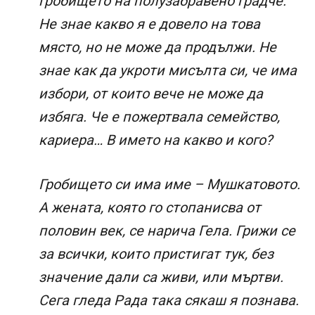
гробището на полузабравено градче.
Не знае какво я е довело на това
място, но не може да продължи. Не
знае как да укроти мисълта си, че има
избори, от които вече не може да
избяга. Че е пожертвала семейство,
кариера… В името на какво и кого?
Гробището си има име – Мушкатовото.
А жената, която го стопанисва от
половин век, се нарича Гела. Грижи се
за всички, които пристигат тук, без
значение дали са живи, или мъртви.
Сега гледа Рада така сякаш я познава.