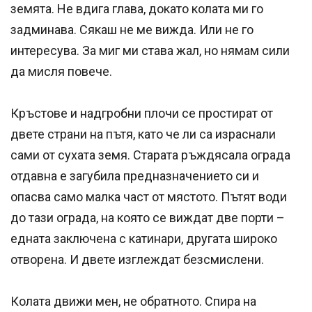
земята. Не вдига глава, докато колата ми го
задминава. Сякаш не ме вижда. Или не го
интересува. За миг ми става жал, но нямам сили
да мисля повече.
Кръстове и надгробни плочи се простират от
двете страни на пътя, като че ли са израснали
сами от сухата земя. Старата ръждясала ограда
отдавна е загубила предназначението си и
опасва само малка част от мястото. Пътят води
до тази ограда, на която се виждат две порти –
едната заключена с катинари, другата широко
отвoрена. И двете изглеждат безсмислени.
Колата движи мен, не обратното. Спира на