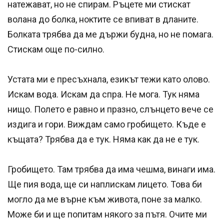
натежават, но не спирам. Ръцете ми стискат
волана до болка, ноктите се впиват в дланите.
Болката трябва да ме държи будна, но не помага.
Стискам още по-силно.
Устата ми е пресъхнала, езикът тежи като олово.
Искам вода. Искам да спра. Не мога. Тук няма
нищо. Полето е равно и празно, слънцето вече се
издига и гори. Виждам само гробището. Къде е
къщата? Трябва да е тук. Няма как да не е тук.
Гробището. Там трябва да има чешма, винаги има.
Ще пия вода, ще си наплискам лицето. Това би
моглo да ме върне към живота, поне за малко.
Може би и ще попитам някого за пътя. Очите ми