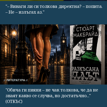
"– Винаги ли си толкова директна? – попита.
– Не – излъгах аз."
ЛИТЕРАТУРА
"Обича ги пияни – не чак толкова, че да не
знаят какво се случва, но достатъчно..."
(ОТКЪС)