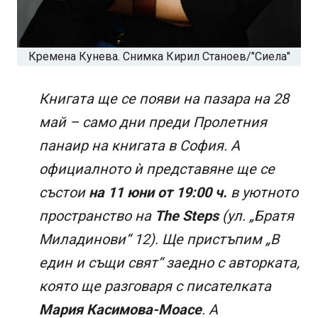
Кремена Кунева. Снимка Кирил Станоев/"Сиела"
Книгата ще се появи на пазара на 28
май – само дни преди Пролетния
панаир на книгата в София. A
официалното ѝ представяне ще се
състои
на 11 юни от 19:00 ч.
в уютното
пространство на
The Steps
(ул. „Братя
Миладинови“ 12). Ще пристъпим „В
един и същи свят“ заедно с авторката,
която ще разговаря с писателката
Мария Касимова-Моасе
. А