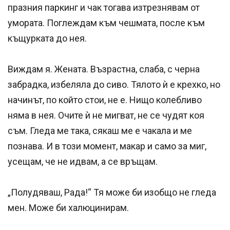
празния паркинг и чак тогава изтрезнявам от
умората. Поглеждам към чешмата, после към
къщурката до нея.
Виждам я. Жената. Възрастна, слаба, с черна
забрадка, избеляла до сиво. Тялото ѝ е крехко, но
начинът, по който стои, не е. Нищо колебливо
няма в нея. Очите ѝ не мигват, не се чудят коя
съм. Гледа ме така, сякаш ме е чакала и ме
познава. И в този момент, макар и само за миг,
усещам, че не идвам, а се връщам.
„Полудяваш, Рада!“ Тя може би изобщо не гледа
мен. Може би халюцинирам.