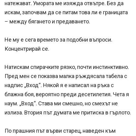
натежават. Умората ме изяжда отвътре. Без да
искам, започвам да се питам това ли е границата
– между бягането и предаването.
Не му е сега времето за подобни въпроси.
Концентрирай се.
Натискам спирачките рязко, почти инстинктивно.
Пред мен се показва малка ръждясала табела с
надпис „Вход“. Някой я е написал на ръка с
блажна боя, вероятно преди десетилетия. Чета я
наум. „Вход“. Става ми смешно, но смехът не
излиза. Втория път думата ме притиска в гърлото.
По прашния път върви старец, наведен към