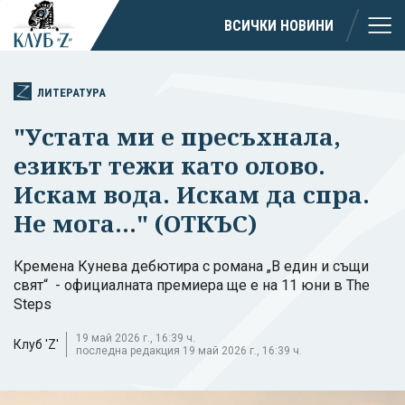
ВСИЧКИ НОВИНИ
ЛИТЕРАТУРА
"Устата ми е пресъхнала,
езикът тежи като олово.
Искам вода. Искам да спра.
Не мога..." (ОТКЪС)
Кремена Кунева дебютира с романа „В един и същи
свят“ - официалната премиера ще е на 11 юни в The
Steps
19 май 2026 г., 16:39 ч.
Клуб 'Z'
последна редакция 19 май 2026 г., 16:39 ч.