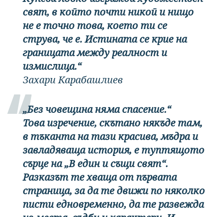
свят, в който почти никой и нищо
не е точно това, което ти се
струва, че е. Истината се крие на
границата между реалност и
измислица.“
Захари Карабашлиев
„Без човещина няма спасение.“
Това изречение, скътано някъде там,
в тъканта на тази красива, мъдра и
завладяваща история, е туптящото
сърце на „В един и същи свят“.
Разказът те хваща от първата
страница, за да те движи по няколко
писти едновременно, да те развежда