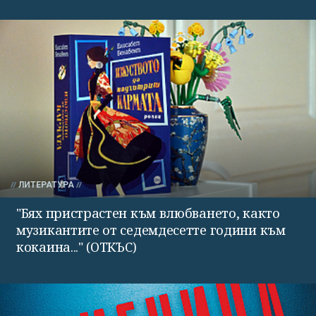
ЛИТЕРАТУРА
"Бях пристрастен към влюбването, както
музикантите от седемдесетте години към
кокаина..." (ОТКЪС)