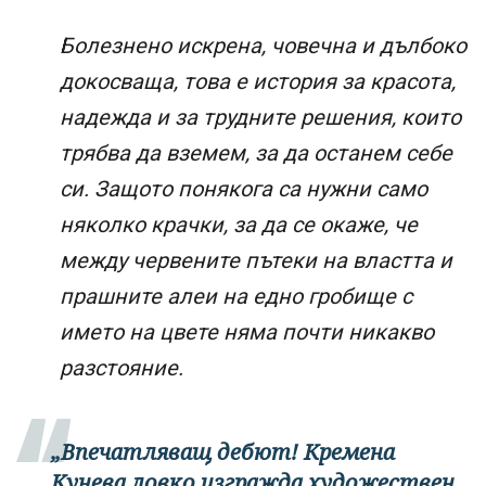
Болезнено искрена, човечна и дълбоко
докосваща, това е история за красота,
надежда и за трудните решения, които
трябва да вземем, за да останем себе
си. Защото понякога са нужни само
няколко крачки, за да се окаже, че
между червените пътеки на властта и
прашните алеи на едно гробище с
името на цвете няма почти никакво
разстояние.
„Впечатляващ дебют! Кремена
Кунева ловко изгражда художествен