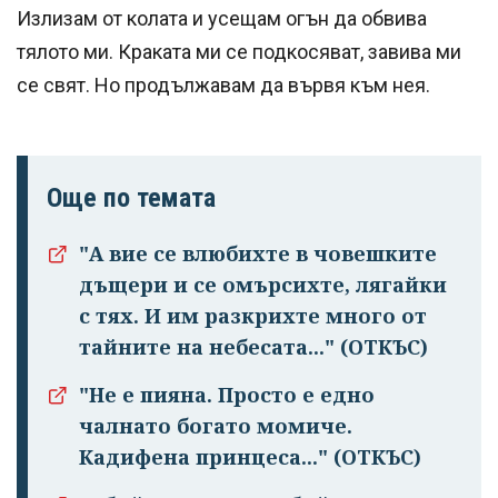
Излизам от колата и усещам огън да обвива
тялото ми. Краката ми се подкосяват, завива ми
се свят. Но продължавам да вървя към нея.
Още по темата
"А вие се влюбихте в чо­вешките
дъщери и се омърсихте, лягайки
с тях. И им раз­крихте много от
тайните на небесата..." (ОТКЪС)
"Не е пияна. Просто е едно
чалнато бога­то момиче.
Кадифена принцеса..." (ОТКЪС)