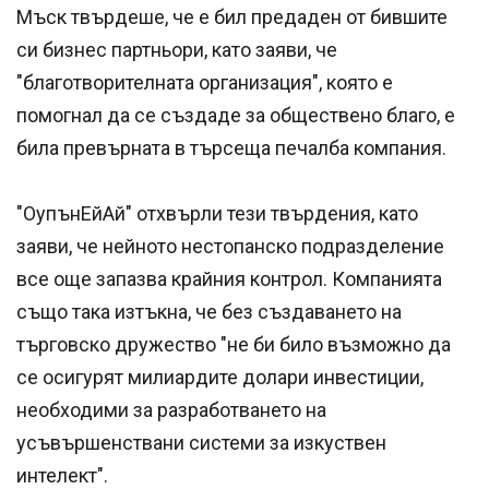
Мъск твърдеше, че е бил предаден от бившите
си бизнес партньори, като заяви, че
"благотворителната организация", която е
помогнал да се създаде за обществено благо, е
била превърната в търсеща печалба компания.
"ОупънЕйАй" отхвърли тези твърдения, като
заяви, че нейното нестопанско подразделение
все още запазва крайния контрол. Компанията
също така изтъкна, че без създаването на
търговско дружество "не би било възможно да
се осигурят милиардите долари инвестиции,
необходими за разработването на
усъвършенствани системи за изкуствен
интелект".