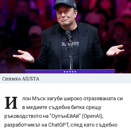
Снимка АП/БТА
И
лон Мъск загуби широко отразяваната си
в медиите съдебна битка срещу
ръководството на "ОупънЕйАй" (OpenAI),
разработчикът на ChatGPT, след като съдебно