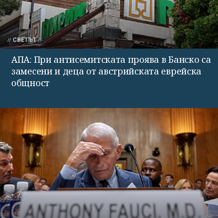
СВЕТЪТ
АПА: При антисемитската проява в Банско са
замесени и деца от австрийската еврейска
общност