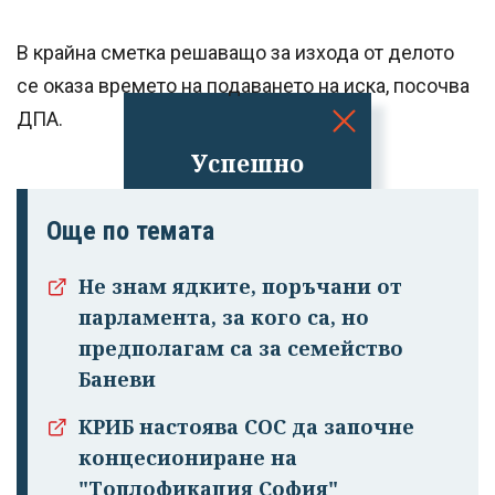
В крайна сметка решаващо за изхода от делото
се оказа времето на подаването на иска, посочва
ДПА.
Успешно
излязохте от
профила си!
Още по темата
Не знам ядките, поръчани от
парламента, за кого са, но
предполагам са за семейство
Баневи
КРИБ настоява СОС да започне
концесиониране на
"Топлофикация София"