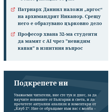
Патриарх Даниил наложи „аргос“
на архимандрит Никанор. Срещу
него е образувано църковно дело
Професор хвана 32-ма студенти
да мамят с AI чрез "невидим
капан" в изпитния въпрос
Подкрепете ни
Уважаеми читатели, вие сте тук и днес, за да
научите новините от България и света, и да
прочетете актуални анализи и коментари от
„Клуб Z“. Ние се обръщаме към вас с молба –