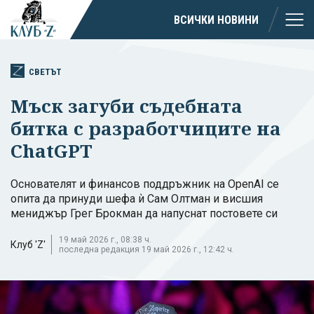
ВСИЧКИ НОВИНИ
СВЕТЪТ
Мъск загуби съдебната
битка с разработчиците на
ChatGPT
Oснователят и финансов поддръжник на OpenAI се
опита да принуди шефа ѝ Сам Олтман и висшия
мениджър Грег Брокман да напуснат постовете си
19 май 2026 г., 08:38 ч.
Клуб 'Z'
последна редакция 19 май 2026 г., 12:42 ч.