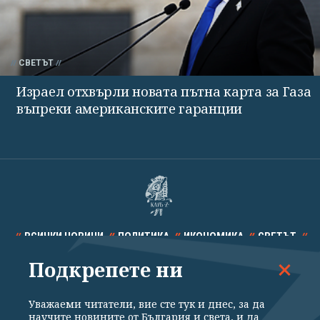
СВЕТЪТ
Израел отхвърли новата пътна карта за Газа
въпреки американските гаранции
ВСИЧКИ НОВИНИ
ПОЛИТИКА
ИКОНОМИКА
СВЕТЪТ
Подкрепете ни
СПОРТ
КУЛТУРА
ТЕХНОЛОГИИ
КАЛЕЙДОСКОП
МНЕНИЯ
Уважаеми читатели, вие сте тук и днес, за да
научите новините от България и света, и да