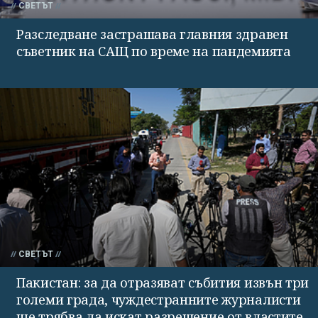
СВЕТЪТ
Разследване застрашава главния здравен
съветник на САЩ по време на пандемията
СВЕТЪТ
Пакистан: за да отразяват събития извън три
големи града, чуждестранните журналисти
ще трябва да искат разрешение от властите