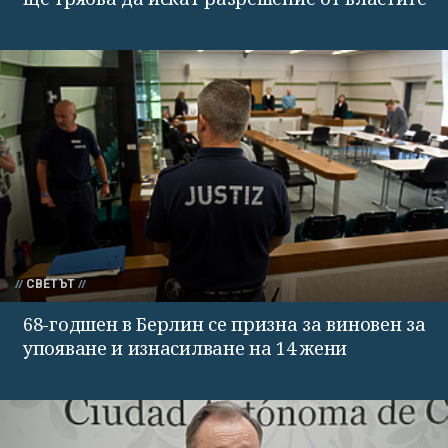
СВЕТЪТ
68-годшен в Берлин се призна за виновен за
упояване и изнасилване на 14 жени