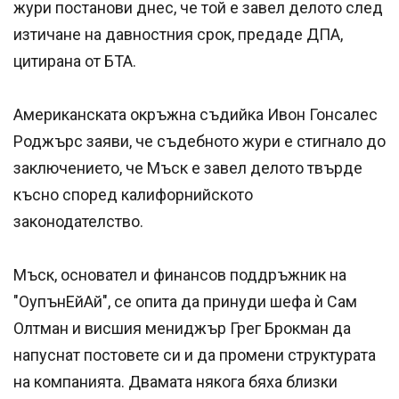
жури постанови днес, че той е завел делото след
изтичане на давностния срок, предаде ДПА,
цитирана от БТА.
Американската окръжна съдийка Ивон Гонсалес
Роджърс заяви, че съдебното жури е стигнало до
заключението, че Мъск е завел делото твърде
късно според калифорнийското
законодателство.
Мъск, основател и финансов поддръжник на
"OупънЕйАй", се опита да принуди шефа ѝ Сам
Олтман и висшия мениджър Грег Брокман да
напуснат постовете си и да промени структурата
на компанията. Двамата някога бяха близки