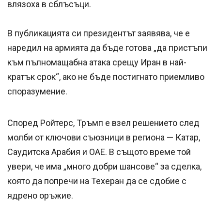
влязоха в сблъсъци.
В публикацията си президентът заявява, че е
наредил на армията да бъде готова „да пристъпи
към пълномащабна атака срещу Иран в най-
кратък срок“, ако не бъде постигнато приемливо
споразумение.
Според Ройтерс, Тръмп е взел решението след
молби от ключови съюзници в региона — Катар,
Саудитска Арабия и ОАЕ. В същото време той
увери, че има „много добри шансове“ за сделка,
която да попречи на Техеран да се сдобие с
ядрено оръжие.