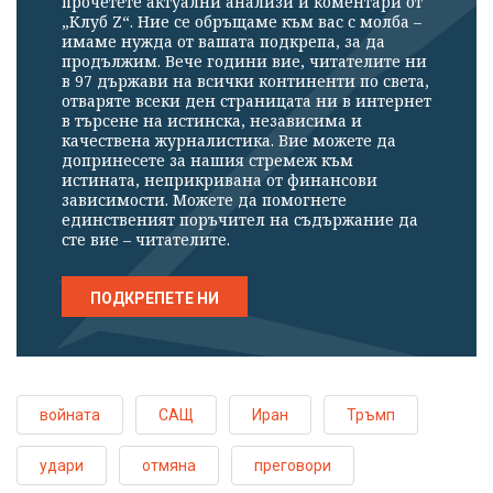
прочетете актуални анализи и коментари от
„Клуб Z“. Ние се обръщаме към вас с молба –
имаме нужда от вашата подкрепа, за да
продължим. Вече години вие, читателите ни
в 97 държави на всички континенти по света,
отваряте всеки ден страницата ни в интернет
в търсене на истинска, независима и
качествена журналистика. Вие можете да
допринесете за нашия стремеж към
истината, неприкривана от финансови
зависимости. Можете да помогнете
единственият поръчител на съдържание да
сте вие – читателите.
ПОДКРЕПЕТЕ НИ
войната
САЩ
Иран
Тръмп
удари
отмяна
преговори