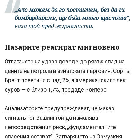
„Ако можем да го постигнем, без да ги
бомбардираме, ще бъда много щастлив“
,
каза той пред журналисти.
Пазарите реагират мигновено
Отлагането на удара доведе до рязък спад на
цените на петрола в азиатската търговия. Сортът
Брент поевтиня с над 2%, а американският лек
суров — с близо 1,7%, предаде Ройтерс.
Анализаторите предупреждават, че макар
сигналът от Вашингтон да намалява
непосредствения риск, „фундаменталните
опасения остават“. Затварянето на Ормузкия