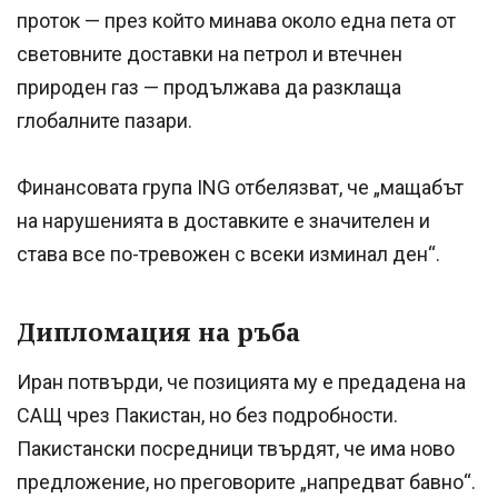
проток — през който минава около една пета от
световните доставки на петрол и втечнен
природен газ — продължава да разклаща
глобалните пазари.
Финансовата група ING отбелязват, че „мащабът
на нарушенията в доставките е значителен и
става все по-тревожен с всеки изминал ден“.
Дипломация на ръба
Иран потвърди, че позицията му е предадена на
САЩ чрез Пакистан, но без подробности.
Пакистански посредници твърдят, че има ново
предложение, но преговорите „напредват бавно“.