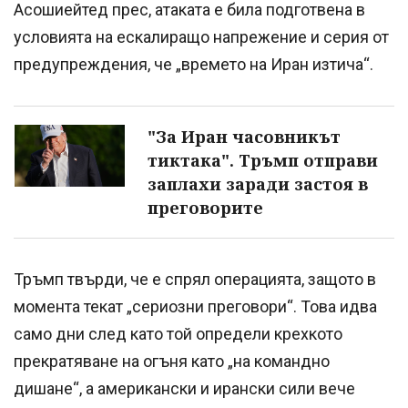
Асошиейтед прес, атаката е била подготвена в
условията на ескалиращо напрежение и серия от
предупреждения, че „времето на Иран изтича“.
"За Иран часовникът
тиктака". Тръмп отправи
заплахи заради застоя в
преговорите
Тръмп твърди, че е спрял операцията, защото в
момента текат „сериозни преговори“. Това идва
само дни след като той определи крехкото
прекратяване на огъня като „на командно
дишане“, а американски и ирански сили вече