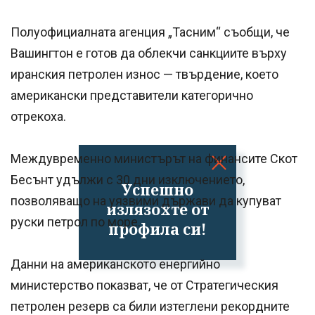
Полуофициалната агенция „Тасним“ съобщи, че
Вашингтон е готов да облекчи санкциите върху
иранския петролен износ — твърдение, което
американски представители категорично
отрекоха.
Междувременно министърът на финансите Скот
Бесънт удължи с 30 дни изключението,
Успешно
позволяващо на уязвими държави да купуват
излязохте от
руски петрол по море.
профила си!
Данни на американското енергийно
министерство показват, че от Стратегическия
петролен резерв са били изтеглени рекордните