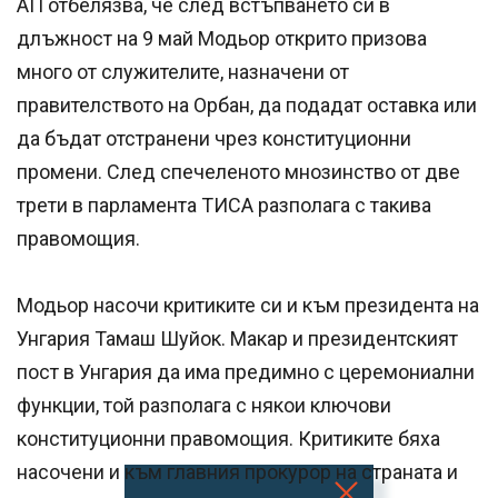
АП отбелязва, че след встъпването си в
длъжност на 9 май Модьор открито призова
много от служителите, назначени от
правителството на Орбан, да подадат оставка или
да бъдат отстранени чрез конституционни
промени. След спечеленото мнозинство от две
трети в парламента ТИСА разполага с такива
правомощия.
Модьор насочи критиките си и към президента на
Унгария Тамаш Шуйок. Макар и президентският
пост в Унгария да има предимно с церемониални
функции, той разполага с някои ключови
конституционни правомощия. Критиките бяха
насочени и към главния прокурор на страната и