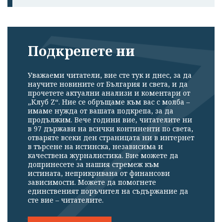
Подкрепете ни
Уважаеми читатели, вие сте тук и днес, за да
научите новините от България и света, и да
прочетете актуални анализи и коментари от
„Клуб Z“. Ние се обръщаме към вас с молба –
имаме нужда от вашата подкрепа, за да
продължим. Вече години вие, читателите ни
в 97 държави на всички континенти по света,
отваряте всеки ден страницата ни в интернет
в търсене на истинска, независима и
качествена журналистика. Вие можете да
допринесете за нашия стремеж към
истината, неприкривана от финансови
зависимости. Можете да помогнете
единственият поръчител на съдържание да
сте вие – читателите.