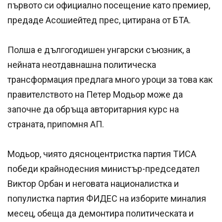
първото си официално посещение като премиер,
предаде Асошиейтед прес, цитирана от БТА.
Полша е дългогодишен унгарски съюзник, а
нейната неотдавнашна политическа
трансформация предлага много уроци за това как
правителството на Петер Модьор може да
започне да обръща авторитарния курс на
страната, припомня АП.
Модьор, чиято дясноцентристка партия ТИСА
победи крайнодесния министър-председател
Виктор Орбан и неговата националистка и
популистка партия ФИДЕС на изборите миналия
месец, обеща да демонтира политическата и