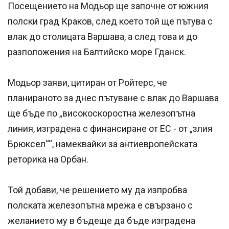
Посещението на Модьор ще започне от южния
полски град Краков, след което той ще пътува с
влак до столицата Варшава, а след това и до
разположения на Балтийско море Гданск.
Модьор заяви, цитиран от Ройтерс, че
планираното за днес пътуване с влак до Варшава
ще бъде по „високоскоростна железопътна
линия, изградена с финансиране от ЕС - от „злия
Брюксел““, намеквайки за антиевропейската
реторика на Орбан.
Той добави, че решението му да изпробва
полската железопътна мрежа е свързано с
желанието му в бъдеще да бъде изградена