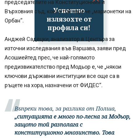
председателите на Конституционния и
Успешно
Върховния съд, които той нарече „марионетки на
излязохте от
Орбан“.
профила си!
Анджей Садецки, анализатор в Центъра за
източни изследвания във Варшава, заяви пред
Асошиейтед прес, че най-голямото
предизвикателство пред Модьор е, че „някои
ключови държавни институции все още са в
ръцете на хора, назначени от ФИДЕС“.
Въпреки това, за разлика от Полша,
„ситуацията е много по-лесна за Модьор,
защото той разполага с
конституционно мнозинство. Това