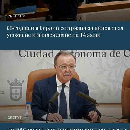
СВЕТЪТ
68-годшен в Берлин се призна за виновен за
упояване и изнасилване на 14 жени
СВЕТЪТ
До 5000 нелегални мигранти все още остават