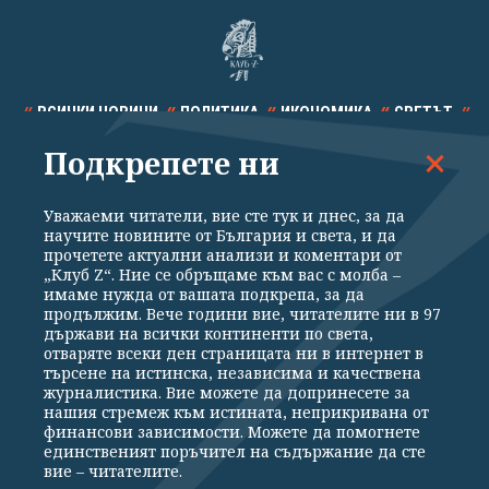
ВСИЧКИ НОВИНИ
ПОЛИТИКА
ИКОНОМИКА
СВЕТЪТ
Подкрепете ни
СПОРТ
КУЛТУРА
ТЕХНОЛОГИИ
КАЛЕЙДОСКОП
МНЕНИЯ
Уважаеми читатели, вие сте тук и днес, за да
научите новините от България и света, и да
прочетете актуални анализи и коментари от
„Клуб Z“. Ние се обръщаме към вас с молба –
имаме нужда от вашата подкрепа, за да
продължим. Вече години вие, читателите ни в 97
Общи условия
Политика за поверителност
държави на всички континенти по света,
отваряте всеки ден страницата ни в интернет в
Реклама
Партньори
Контакти
За Клуб Z
търсене на истинска, независима и качествена
Екип
Подкрепете ни
журналистика. Вие можете да допринесете за
нашия стремеж към истината, неприкривана от
финансови зависимости. Можете да помогнете
единственият поръчител на съдържание да сте
Издател на www.clubz.bg е „Клуб Зебра Медия“ ЕООД, София, ул. "Алеко
вие – читателите.
Константинов" 3. Всички права запазени 2026 „Клуб Зебра Медия“