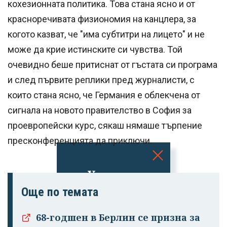
кохезионната политика. Това стана ясно и от
красноречивата физиономия на канцлера, за
когото казват, че "има субтитри на лицето" и не
може да крие истинските си чувства. Той
очевидно беше притиснат от гъстата си програма
и след първите реплики пред журналисти, с
които стана ясно, че Германия е облекчена от
сигнала на новото правителство в София за
проевропейски курс, сякаш нямаше търпение
пресконференцията да приключи.
Успешно
излязохте от
Още по темата
профила си!
68-годшен в Берлин се призна за