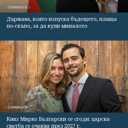
СНИМКАТА
Държава, която изпуска бъдещето, плаща
по-скъпо, за да купи миналото
СНИМКАТА
Княз Мирко Български се сгоди: царска
сватба се очаква през 2027 г.