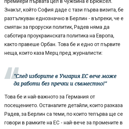
премиери първата цел в чужбина е Брюксел.
Знакът, който София даде с тази първа визита, бе
разтълкуван еднозначно в Берлин - въпреки, че е
смятан за проруски политик, Радев няма да
саботира проукраинската политика на Европа,
както правеше Орбан. Това бе и едно от първите
неща, които каза Мерц пред журналисти:
"След изборите в Унгария ЕС вече може
да работи без пречки и съвместно!"
Това бе и най-важното за Германия от
посещението. Останалите детайли, които разказа
Радев, за Берлин са теми, по които тепърва ще се
говори в рамките на ЕС - най-вече за промените в