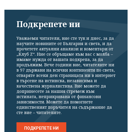
Подкрепете ни
Уважаеми читатели, вие сте тук и днес, за да
научите новините от България и света, и да
прочетете актуални анализи и коментари от
„Клуб Z“. Ние се обръщаме към вас с молба –
имаме нужда от вашата подкрепа, за да
продължим. Вече години вие, читателите ни
в 97 държави на всички континенти по света,
отваряте всеки ден страницата ни в интернет
в търсене на истинска, независима и
качествена журналистика. Вие можете да
допринесете за нашия стремеж към
истината, неприкривана от финансови
зависимости. Можете да помогнете
единственият поръчител на съдържание да
сте вие – читателите.
ПОДКРЕПЕТЕ НИ