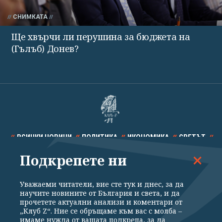
СНИМКАТА
Ще хвърчи ли перушина за бюджета на
(Гълъб) Донев?
ВСИЧКИ НОВИНИ
ПОЛИТИКА
ИКОНОМИКА
СВЕТЪТ
Подкрепете ни
СПОРТ
КУЛТУРА
ТЕХНОЛОГИИ
КАЛЕЙДОСКОП
МНЕНИЯ
Уважаеми читатели, вие сте тук и днес, за да
научите новините от България и света, и да
прочетете актуални анализи и коментари от
„Клуб Z“. Ние се обръщаме към вас с молба –
имаме нужда от вашата подкрепа, за да