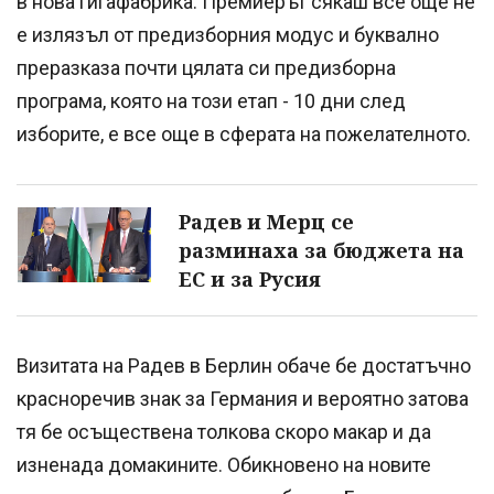
в нова гигафабрика. Премиерът сякаш все още не
е излязъл от предизборния модус и буквално
преразказа почти цялата си предизборна
програма, която на този етап - 10 дни след
изборите, е все още в сферата на пожелателното.
Радев и Мерц се
разминаха за бюджета на
ЕС и за Русия
Визитата на Радев в Берлин обаче бе достатъчно
красноречив знак за Германия и вероятно затова
тя бе осъществена толкова скоро макар и да
изненада домакините. Обикновено на новите