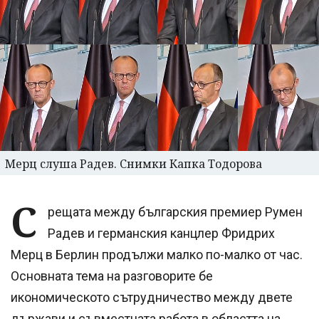
Мерц слуша Радев. Снимки Капка Тодорова
С
рещата между българския премиер Румен
Радев и германския канцлер Фридрих
Мерц в Берлин продължи малко по-малко от час.
Основната тема на разговорите бе
икономическото сътрудничество между двете
държави и съвместната работа в областта на