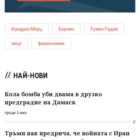
Фридрих Мерц
Берлин
Румен Радев
лице
физиономии
НАЙ-НОВИ
Кола бомба уби двама в друзко
предградие на Дамаск
преди 3 мин
Тръмп пак предрича, че войната с Иран