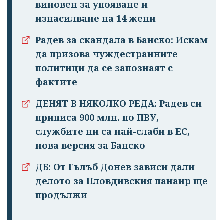
виновен за упояване и
изнасилване на 14 жени
Радев за скандала в Банско: Искам
да призова чуждестранните
политици да се запознаят с
фактите
ДЕНЯТ В НЯКОЛКО РЕДА: Радев си
приписа 900 млн. по ПВУ,
службите ни са най-слаби в ЕС,
нова версия за Банско
ДБ: От Гълъб Донев зависи дали
делото за Пловдивския панаир ще
продължи