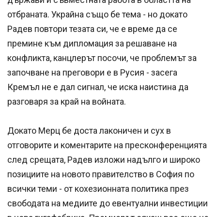
отбраната. Украйна също бе тема - но докато
Радев повтори тезата си, че е време да се
премине към дипломация за решаване на
конфликта, канцлерът посочи, че проблемът за
започване на преговори е в Русия - засега
Кремъл не е дал сигнал, че иска наистина да
разговаря за край на войната.
Докато Мерц бе доста лаконичен и сух в
отговорите и коментарите на пресконференцията
след срещата, Радев изложи надълго и широко
позициите на новото правителство в София по
всички теми - от кохезионната политика през
свободата на медиите до евентуални инвестиции