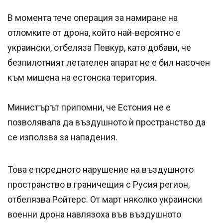
В момента тече операция за намиране на
отломките от дрона, който най-вероятно е
украински, отбеляза Певкур, като добави, че
безпилотният летателен апарат не е бил насочен
към мишена на естонска територия.
Министърът припомни, че Естония не е
позволявала да въздушното ѝ пространство да
се използва за нападения.
Това е поредното нарушение на въздушното
пространство в граничещия с Русия регион,
отбелязва Ройтерс. От март няколко украински
военни дрона навлязоха във въздушното