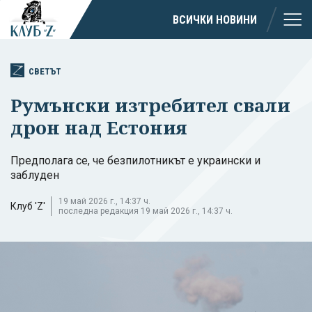
ВСИЧКИ НОВИНИ
СВЕТЪТ
Румънски изтребител свали
дрон над Естония
Предполага се, че безпилотникът е украински и
заблуден
19 май 2026 г., 14:37 ч.
Клуб 'Z'
последна редакция 19 май 2026 г., 14:37 ч.