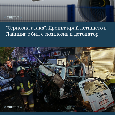
СВЕТЪТ
"Сериозна атака". Дронът край летището в
Лайпциг е бил с експлозив и детонатор
СВЕТЪТ