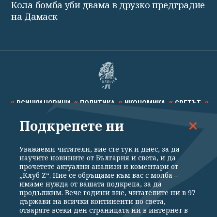
Кола бомба уби двама в друзко предградие
на Дамаск
ВСИЧКИ НОВИНИ
ПОЛИТИКА
ИКОНОМИКА
СВЕТЪТ
Подкрепете ни
СПОРТ
КУЛТУРА
ТЕХНОЛОГИИ
КАЛЕЙДОСКОП
МНЕНИЯ
Уважаеми читатели, вие сте тук и днес, за да
научите новините от България и света, и да
прочетете актуални анализи и коментари от
„Клуб Z“. Ние се обръщаме към вас с молба –
имаме нужда от вашата подкрепа, за да
продължим. Вече години вие, читателите ни в 97
Общи условия
Политика за поверителност
държави на всички континенти по света,
отваряте всеки ден страницата ни в интернет в
Реклама
Партньори
Контакти
За Клуб Z