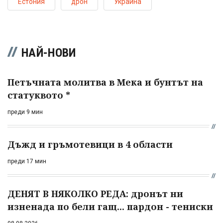
Естония
дрон
Украйна
НАЙ-НОВИ
Петъчната молитва в Мека и бунтът на
статуквото *
преди 9 мин
Дъжд и гръмотевици в 4 области
преди 17 мин
ДЕНЯТ В НЯКОЛКО РЕДА: дронът ни
изненада по бели гащ... пардон - тениски