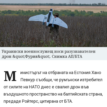
Украински военнослужещ носи разузнавателен
дрон &quot;Фурия&quot;. Снимка АП/БТА
М
инистърът на отбраната на Естония Хано
Певкур съобщи, че румънски изтребител
от силите на НАТО днес е свалил дрон във
въздушното пространство на балтийската страна,
предаде Ройтерс, цитирана от БТА.