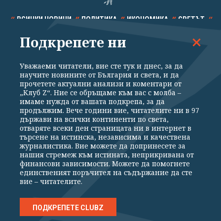
ВСИЧКИ НОВИНИ
ПОЛИТИКА
ИКОНОМИКА
СВЕТЪТ
Подкрепете ни
СПОРТ
КУЛТУРА
ТЕХНОЛОГИИ
КАЛЕЙДОСКОП
МНЕНИЯ
Уважаеми читатели, вие сте тук и днес, за да
научите новините от България и света, и да
прочетете актуални анализи и коментари от
„Клуб Z“. Ние се обръщаме към вас с молба –
имаме нужда от вашата подкрепа, за да
продължим. Вече години вие, читателите ни в 97
Общи условия
Политика за поверителност
държави на всички континенти по света,
отваряте всеки ден страницата ни в интернет в
Реклама
Партньори
Контакти
За Клуб Z
търсене на истинска, независима и качествена
Екип
Подкрепете ни
журналистика. Вие можете да допринесете за
нашия стремеж към истината, неприкривана от
финансови зависимости. Можете да помогнете
единственият поръчител на съдържание да сте
Издател на www.clubz.bg е „Клуб Зебра Медия“ ЕООД, София, ул. "Алеко
вие – читателите.
Константинов" 3. Всички права запазени 2026 „Клуб Зебра Медия“
ЕООД.
Препечатването на материали, снимки и видео от www.clubz.bg без
разрешение ще бъде преследвано по съдебен път, съгласно
ПОДКРЕПЕТЕ CLUBZ
ОБЩИТЕ УСЛОВИЯ