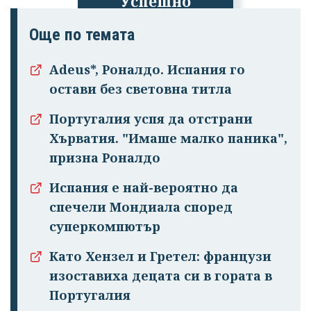
Успешно
излязохте от
Още по темата
профила си!
Adeus*, Роналдо. Испания го
остави без световна титла
Португалия успя да отстрани
Хърватия. "Имаше малко паника",
призна Роналдо
Испания е най-вероятно да
спечели Мондиала според
суперкомпютър
Като Хензел и Гретел: французи
изоставиха децата си в гората в
Португалия