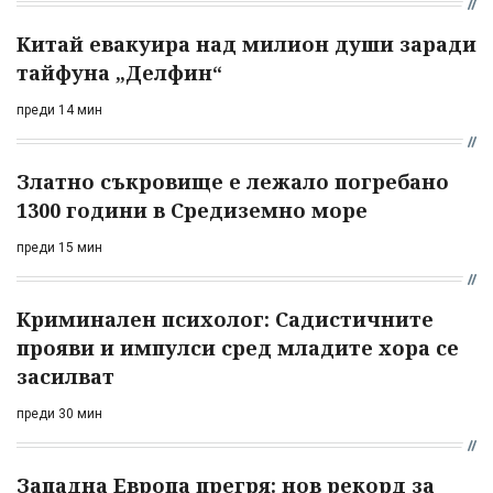
Китай евакуира над милион души заради
тайфуна „Делфин“
преди 14 мин
Златно съкровище е лежало погребано
1300 години в Средиземно море
преди 15 мин
Криминален психолог: Садистичните
прояви и импулси сред младите хора се
засилват
преди 30 мин
Западна Европа прегря: нов рекорд за