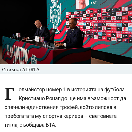
Снимка АП/БТА
Г
олмайстор номер 1 в историята на футбола
Кристиано Роналдо ще има възможност да
спечели единствения трофей, който липсва в
пребогатата му спортна кариера – световната
титла, съобщава БТА.