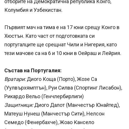
отборите на Демократична република Конго,
Колумбия и Узбекистан.
Първият мач на тима е на 17 юни срещу Конго в
Хюстън. Като част от подготовката си
португалците ще срещнат Чили и Нигерия, като
тези мачове са на 6 и 10 юни в Оейраш и Лейрия.
Състав на Португалия:
Вратари:
Диого Коща (Порто), Жозе Са
(Уулвърхямптън), Руи Силва (Спортинг Лисабон),
Рикардо Вельо (Генчлербирлиги)
Защитници:
Диого Далот (Манчестър Юнайтед),
Матеуш Нунеш (Манчестър Сити), Нелсон
Семедо (Фенербахче), Жоао Кансело