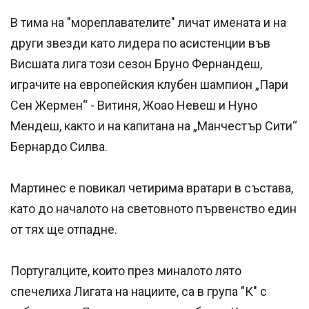
В тима на "мореплавателите" личат имената и на
други звезди като лидера по асистенции във
Висшата лига този сезон Бруно Фернандеш,
играчите на европейския клубен шампион „Пари
Сен Жермен“ - Витиня, Жоао Невеш и Нуно
Мендеш, както и на капитана на „Манчестър Сити“
Бернардо Силва.
Мартинес е повикал четирима вратари в състава,
като до началото на световното първенство един
от тях ще отпадне.
Португалците, които през миналото лято
спечелиха Лигата на нациите, са в група "К" с