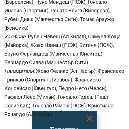
(Барселона), Нуно Мендеш (ПСЖ), Гонсало
Инасио (Спортинг), Ренато Вейга (Виляреал),
Рубен Диаш (Манчестър Сити), Томас Араужо
(Бенфика)
Халфове:
Рубен Невеш (Ал Хилал), Самуел Коща
(Майорка), Жоао Невеш (ПСЖ), Витиня (ПСЖ),
Бруно Фернандеш (Манчестър Юнайтед),
Бернардо Силва (Манчестър Сити)
Нападатели:
Жоао Феликс (Ал Насър), Франсиско
Тринкао (Спортинг Лисабон), Франсиско
Консейсао (Ювентус), Педро Нето (Челси),
Рафаел Леао (Милан), Гонсало Гедеш (Реал
Сосиедад), Гонсало Рамош (ПСЖ), Кристиано
Роналдо (Ал Насър).