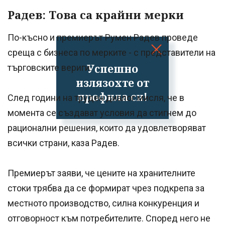
Радев: Това са крайни мерки
По-късно и премиерът Румен Радев проведе
среща с бизнеса по мерките - с представители на
Успешно
търговските вериги.
излязохте от
профила си!
След години на труден диалог мисля, че в
момента се създават условия да стигнем до
рационални решения, които да удовлетворяват
всички страни, каза Радев.
Премиерът заяви, че цените на хранителните
стоки трябва да се формират чрез подкрепа за
местното производство, силна конкуренция и
отговорност към потребителите. Според него не