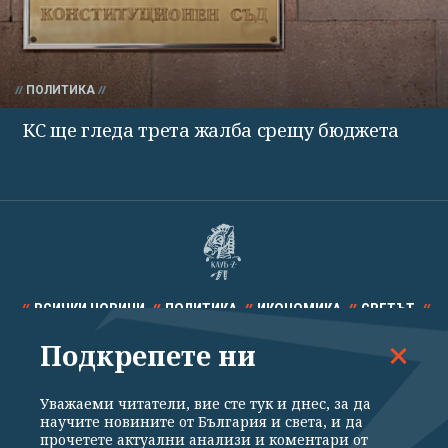
ПОЛИТИКА
КС ще гледа трета жалба срещу бюджета
ВСИЧКИ НОВИНИ
ПОЛИТИКА
ИКОНОМИКА
СВЕТЪТ
Подкрепете ни
СПОРТ
КУЛТУРА
ТЕХНОЛОГИИ
КАЛЕЙДОСКОП
МНЕНИЯ
Уважаеми читатели, вие сте тук и днес, за да
научите новините от България и света, и да
прочетете актуални анализи и коментари от