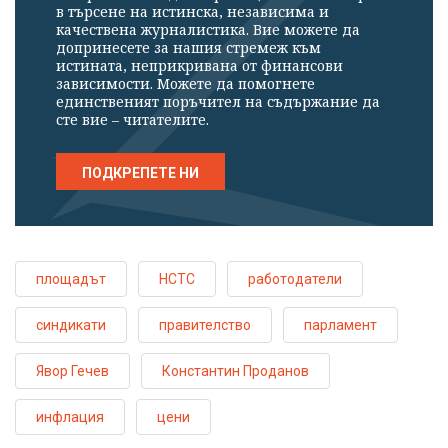
в търсене на истинска, независима и
качествена журналистика. Вие можете да
допринесете за нашия стремеж към
истината, неприкривана от финансови
зависимости. Можете да помогнете
единственият поръчител на съдържание да
сте вие – читателите.
ПОДКРЕПЕТЕ НИ
площадът
НСТС
работодатели
синдикати
правителство
парламент
Явор Гечев
Константин Проданов
инфлация
цени