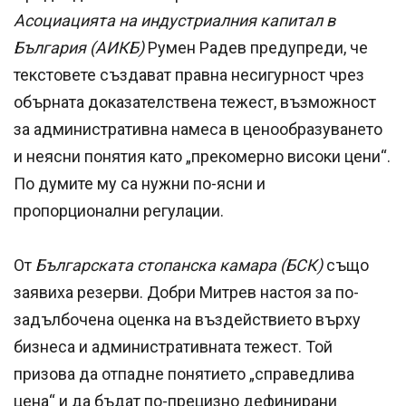
Асоциацията на индустриалния капитал в
България (АИКБ)
Румен Радев предупреди, че
текстовете създават правна несигурност чрез
обърната доказателствена тежест, възможност
за административна намеса в ценообразуването
и неясни понятия като „прекомерно високи цени“.
По думите му са нужни по-ясни и
пропорционални регулации.
От
Българската стопанска камара (БСК)
също
заявиха резерви. Добри Митрев настоя за по-
задълбочена оценка на въздействието върху
бизнеса и административната тежест. Той
призова да отпадне понятието „справедлива
цена“ и да бъдат по-прецизно дефинирани