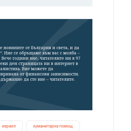
е новините от България и света, и да
“. Ние се обръщаме към вас с молба –
Вече години вие, читателите ни в 97
секи ден страницата ни в интернет в
налистика. Вие можете да
икривана от финансови зависимости.
държание да сте вие – читателите.
израел
хуманитарна помощ