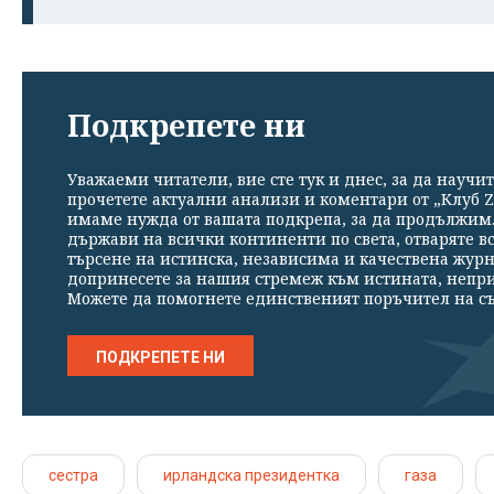
Подкрепете ни
Уважаеми читатели, вие сте тук и днес, за да научит
прочетете актуални анализи и коментари от „Клуб Z
имаме нужда от вашата подкрепа, за да продължим. 
държави на всички континенти по света, отваряте в
търсене на истинска, независима и качествена жур
допринесете за нашия стремеж към истината, непр
Можете да помогнете единственият поръчител на съ
ПОДКРЕПЕТЕ НИ
сестра
ирландска президентка
газа