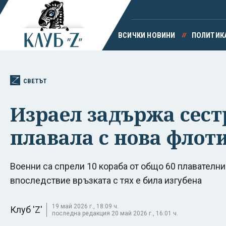
ВСИЧКИ НОВИНИ
ПОЛИТИК
СВЕТЪТ
Израел задържа сест
плавала с нова флот
Военни са спрели 10 кораба от общо 60 плавателн
впоследствие връзката с тях е била изгубена
19 май 2026 г., 18:09 ч.
Клуб 'Z'
последна редакция 20 май 2026 г., 16:01 ч.