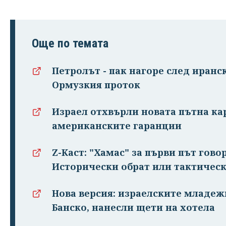
Още по темата
Петролът - пак нагоре след иранс
Ормузкия проток
Израел отхвърли новата пътна кар
американските гаранции
Z-Каст: "Хамас" за първи път гово
Исторически обрат или тактическ
Нова версия: израелските младе
Банско, нанесли щети на хотела