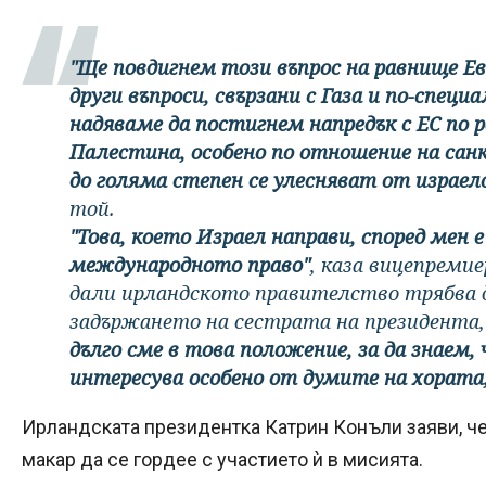
"Ще повдигнем този въпрос на равнище Ев
други въпроси, свързани с Газа и по-специа
надяваме да постигнем напредък с ЕС по р
Палестина, особено по отношение на сан
до голяма степен се улесняват от израе
той.
"Това, което Израел направи, според мен е
международното право"
, каза вицепреми
дали ирландското правителство трябва 
задържането на сестрата на президента,
дълго сме в това положение, за да знаем,
интересува особено от думите на хората,
Ирландската президентка Катрин Конъли заяви, че 
макар да се гордее с участието ѝ в мисията.