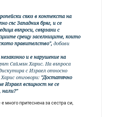
ропейски съюз в контекста на
лно със Западния бряг, и се
едица въпроси, свързани с
кциите срещу заселниците, които
лското правителство",
добави
 незаконно и е нарушение на
ерът Саймън Харис. На въпроса
дискутира с Израел относно
 Харис отговори:
"Достатъчно
 че Израел всъщност не се
 нали?"
е много притеснена за сестра си,