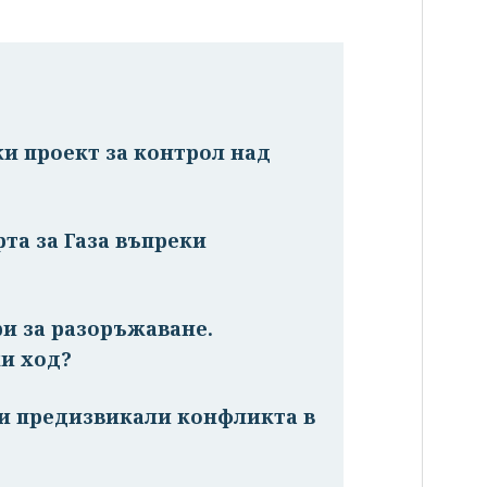
ки проект за контрол над
та за Газа въпреки
ри за разоръжаване.
и ход?
жи предизвикали конфликта в