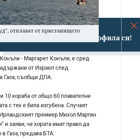
муд", отплават от пристанището
Успешно излязохте от профила си!
Конъли - Маргарет Конъли, е сред
задържани от Израел след
а Газа, съобщи ДПА.
и 10 кораба от общо 60 плавателни
а с тях е била изгубена. Случаят
. Ирландският премиер Михол Мартин
 и заяви, че хората имат право да
в Газа, предава БТА.