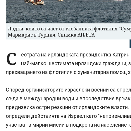
Лодки, които са част от глобалната флотилия "Су
Мармарис в Турция. Снимка АП/БТА
С
естрата на ирландската президентка Катрин 
най-малко шестимата ирландски граждани, 
прeхващането на флотилия с хуманитарна помощ з
Според организаторите израелски военни са спрел
съда в международни води и впоследствие връзкат
предизвика остри реакции от ирландските власти
определи действията на Израел като "неприемливи"
участват в мирни мисии в подкрепа на населението 