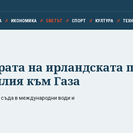
А
ИКОНОМИКА
СВЕТЪТ
СПОРТ
КУЛТУРА
ТЕХ
рата на ирландската п
илия към Газа
и съда в международни води и