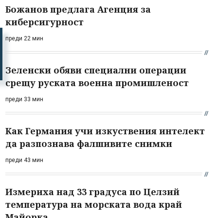
Божанов предлага Агенция за
киберсигурност
преди 22 мин
Зеленски обяви специални операции
срещу руската военна промишленост
преди 33 мин
Как Германия учи изкуствения интелект
да разпознава фалшивите снимки
преди 43 мин
Измериха над 33 градуса по Целзий
температура на морската вода край
Майорка