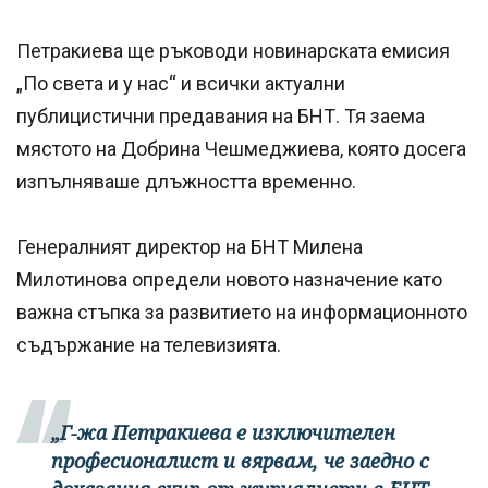
Петракиева ще ръководи новинарската емисия
„По света и у нас“ и всички актуални
публицистични предавания на БНТ. Тя заема
мястото на Добрина Чешмеджиева, която досега
изпълняваше длъжността временно.
Генералният директор на БНТ Милена
Милотинова определи новото назначение като
важна стъпка за развитието на информационното
съдържание на телевизията.
„Г-жа Петракиева е изключителен
професионалист и вярвам, че заедно с