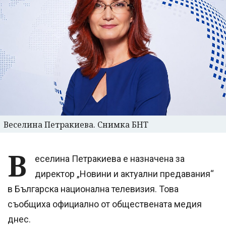
Веселина Петракиева. Снимка БНТ
В
еселина Петракиева е назначена за
директор „Новини и актуални предавания“
в Българска национална телевизия. Това
съобщиха официално от обществената медия
днес.