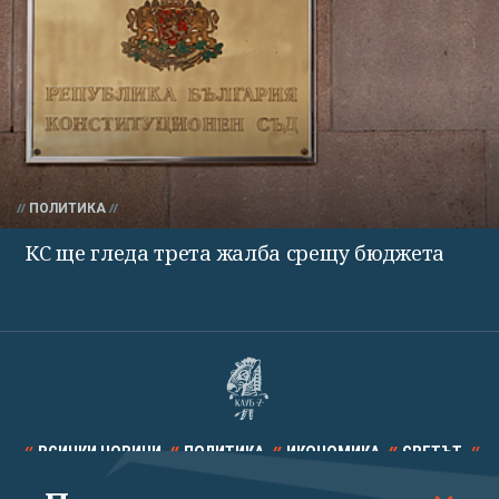
ПОЛИТИКА
КС ще гледа трета жалба срещу бюджета
ВСИЧКИ НОВИНИ
ПОЛИТИКА
ИКОНОМИКА
СВЕТЪТ
СПОРТ
КУЛТУРА
ТЕХНОЛОГИИ
КАЛЕЙДОСКОП