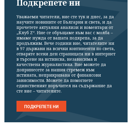
Подкрепете ни
Уважаеми читатели, вие сте тук и днес, за да
научите новините от България и света, и да
прочетете актуални анализи и коментари от
„Клуб Z“. Ние се обръщаме към вас с молба –
имаме нужда от вашата подкрепа, за да
продължим. Вече години вие, читателите ни
в 97 държави на всички континенти по света,
отваряте всеки ден страницата ни в интернет
в търсене на истинска, независима и
качествена журналистика. Вие можете да
допринесете за нашия стремеж към
истината, неприкривана от финансови
зависимости. Можете да помогнете
единственият поръчител на съдържание да
сте вие – читателите.
ПОДКРЕПЕТЕ НИ