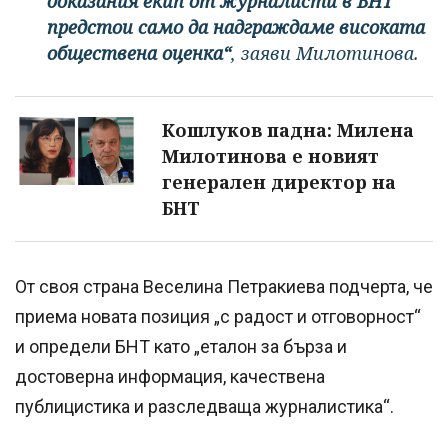
доказания екип от журналисти в БНТ
предстои само да надграждаме високата
обществена оценка“
, заяви Милотинова.
Кошлуков падна: Милена
Милотинова е новият
генерален директор на
БНТ
От своя страна Веселина Петракиева подчерта, че
приема новата позиция „с радост и отговорност“
и определи БНТ като „еталон за бърза и
достоверна информация, качествена
публицистика и разследваща журналистика“.