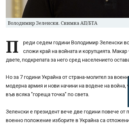
Володимир Зеленски. Снимка АП/БТА
П
реди седем години Володимир Зеленски вс
сложи край на войната и корупцията. Макар 
двете, подкрепата за него сред населението остав
Но за 7 години Украйна от страна-молител за военн
модерна армия и нови начини на водене на война, 
във всяка "гореща точка" по света.
Зеленски е президент вече две години повече от
военно положение изборите в Украйна са отложен