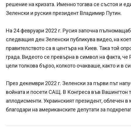
решение на кризата. Именно тогава се състоя и е
Зеленски и руския президент Владимир Путин.
На 24 февруари 2022 г. Русия започна пълномащаб
следващия ден Зеленски публикува видео, на коет
правителството са в центъра на Киев. Така той опро
града. Видеото се превърна в символ на факта, че
цели толкова бързо, колкото очакваше, както и в с
През декември 2022 г. Зеленски за първи път напу
войната и посети САЩ. В Конгреса във Вашингтон
аплодисменти. Украинският президент, облечен в
благодари на американските депутати за подкрепат