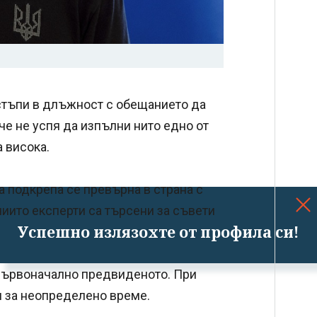
тъпи в длъжност с обещанието да
че не успя да изпълни нито едно от
а висока.
а подкрепа се превърна в страна с
чиито експерти са търсени за съвети
Успешно излязохте от профила си!
 първоначално предвиденото. При
и за неопределено време.