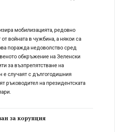
низира мобилизацията, редовно
от войната в чужбина, а някои са
ова поражда недоволство сред
твеното обкръжение на Зеленски
ити за възпрепятстване на
н е случаят с дългогодишния
ят ръководител на президентската
пари.
ван за корупция