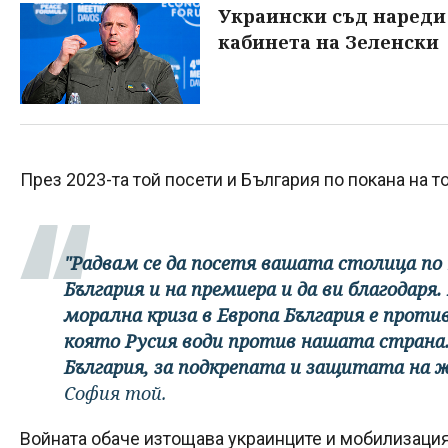
Украински съд нареди
кабинета на Зеленски
През 2023-та той посети и България по покана на
"Радвам се да посетя вашата столица по
България и на премиера и да ви благодаря.
морална криза в Европа България е проти
която Русия води против нашата страна.
България, за подкрепата и защитата на 
София той.
Войната обаче изтощава украинците и мобилизацият