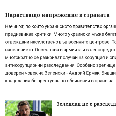
Нарастващо напрежение в страната
Начинът, по който украинското правителство орга
предизвиква критики. Много украински мъже бягат 
отвеждани насилствено във военните центрове. Т
населението. Освен това в армията и в непосредс
многократно се разкриват случаи на корупция и оп
антикорупционни разследвания. Особено зрелище
доверен човек на Зеленски - Андрий Ермак. Бивши
канцелария бе арестуван по обвинения в пране на 
Зеленски не е разслед