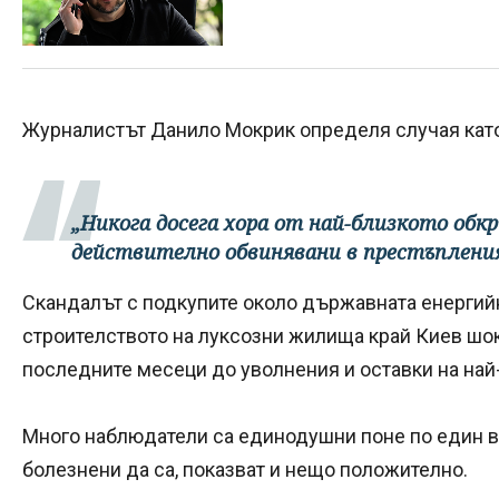
Журналистът Данило Мокрик определя случая кат
„Никога досега хора от най-близкото обк
действително обвинявани в престъпления
Скандалът с подкупите около държавната енергий
строителството на луксозни жилища край Киев шок
последните месеци до уволнения и оставки на на
Много наблюдатели са единодушни поне по един въ
болезнени да са, показват и нещо положително.