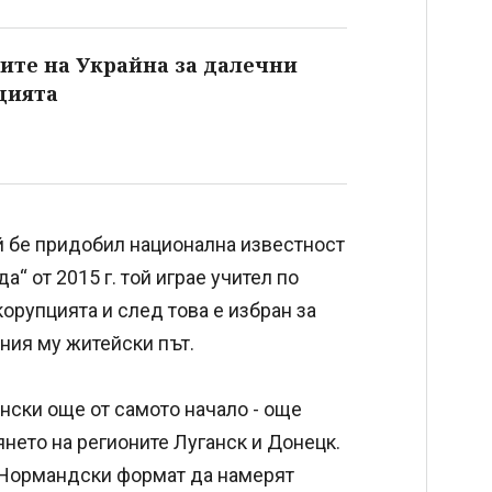
ите на Украйна за далечни
цията
ой бе придобил национална известност
а“ от 2015 г. той играе учител по
корупцията и след това е избран за
ния му житейски път.
нски още от самото начало - още
янето на регионите Луганск и Донецк.
. Нормандски формат да намерят