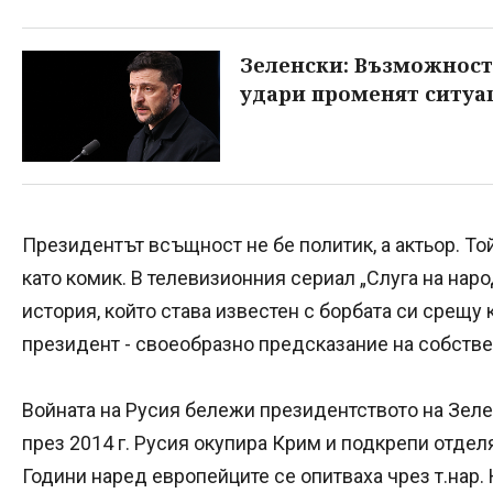
Зеленски: Възможност
удари променят ситуа
Президентът всъщност не бе политик, а актьор. Т
като комик. В телевизионния сериал „Слуга на народ
история, който става известен с борбата си срещу 
президент - своеобразно предсказание на собстве
Войната на Русия бележи президентството на Зеле
през 2014 г. Русия окупира Крим и подкрепи отдел
Години наред европейците се опитваха чрез т.нар