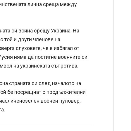
динствената лична среща между
ната си война срещу Украйна. На
о той и други членове на
верга слуховете, че е избягал от
 Русия няма да постигне военните си
имвол на украинската съпротива.
сна страната си след началото на
 той бе посрещнат с продължителни
 маслиненозелен военен пуловер,
а.