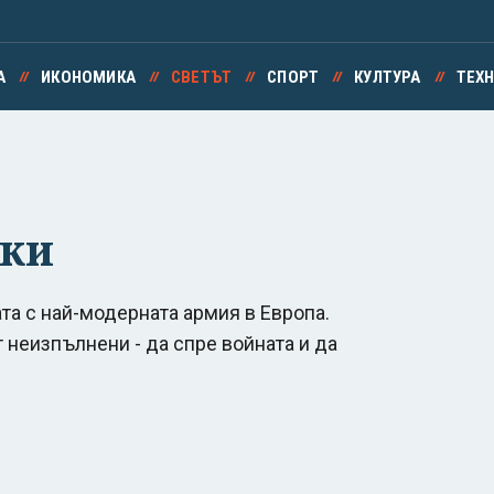
А
ИКОНОМИКА
СВЕТЪТ
СПОРТ
КУЛТУРА
ТЕХ
ски
та с най-модерната армия в Европа.
 неизпълнени - да спре войната и да