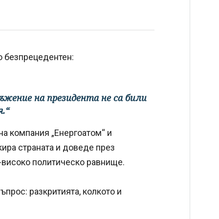
о безпрецедентен:
ръжение на президента не са били
.“
на компания „Енергоатом“ и
ира страната и доведе през
й-високо политическо равнище.
прос: разкритията, колкото и