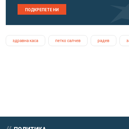
ПОДКРЕПЕТЕ НИ
здравна каса
петко салчев
радев
з