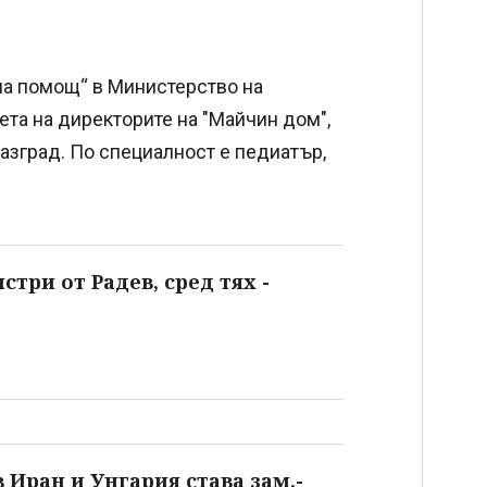
на помощ“ в Министерство на
вета на директорите на "Майчин дом",
 Разград. По специалност е педиатър,
три от Радев, сред тях -
 Иран и Унгария става зам.-