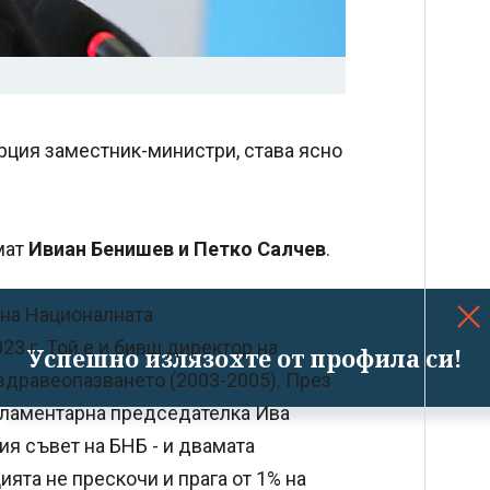
рция заместник-министри, става ясно
мат
Ивиан Бенишев и Петко Салчев
.
 на Националната
3 г. Той е и бивш директор на
Успешно излязохте от профила си!
здравеопазването (2003-2005). През
арламентарна председателка Ива
я съвет на БНБ - и двамата
ията не прескочи и прага от 1% на