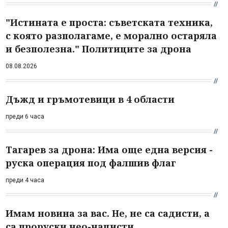
"Истината е проста: съветската техника,
с която разполагаме, е морално остаряла
и безполезна." Политиците за дрона
08.08.2026
Дъжд и гръмотевици в 4 области
преди 6 часа
Тагарев за дрона: Има още една версия -
руска операция под фалшив флаг
преди 4 часа
Имам новина за вас. Не, не са садисти, а
са проруски нео-нацисти