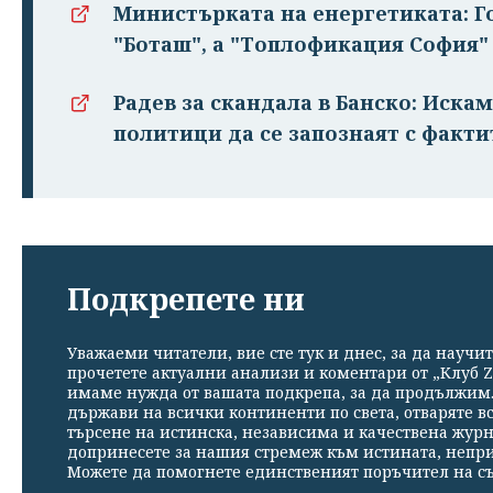
Министърката на енергетиката: Г
"Боташ", а "Топлофикация София"
Радев за скандала в Банско: Иска
политици да се запознаят с факти
Подкрепете ни
Уважаеми читатели, вие сте тук и днес, за да научит
прочетете актуални анализи и коментари от „Клуб Z
имаме нужда от вашата подкрепа, за да продължим. 
държави на всички континенти по света, отваряте в
търсене на истинска, независима и качествена жур
допринесете за нашия стремеж към истината, непр
Можете да помогнете единственият поръчител на съ