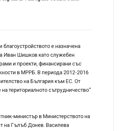
и благоустройството е назначена
 на Иван Шишков като служебен
грами и проекти, финансирани със
ъжности в МРРБ. В периода 2012-2016
ителство на България към ЕС. От
е на териториалното сътрудничество“
стник-министър в Министерството на
ет на Гълъб Донев. Василева