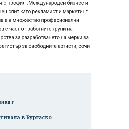
 с профил „Международен бизнес и
н опит като рекламист и маркетинг
ала е в множество професионални
 е част от работните групи на
рства за разработването на мерки за
регистър за свободните артисти, сочи
ляват
стивала в Бургаско