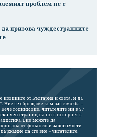
олемият проблем не е
м да призова чуждестранните
те
е новините от България и света, и да
“. Ние се обръщаме към вас с молба –
Вече години вие, читателите ни в 97
секи ден страницата ни в интернет в
налистика. Вие можете да
икривана от финансови зависимости.
държание да сте вие – читателите.