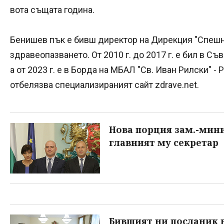
вота същата година.
Бенишев пък е бивш директор на Дирекция "Спеш
здравеопазването. От 2010 г. до 2017 г. е бил в Съ
а от 2023 г. е в Борда на МБАЛ "Св. Иван Рилски" -
отбелязва специализираният сайт zdrave.net.
Нова порция зам.-минис
главният му секретар
Бившият ни посланик в