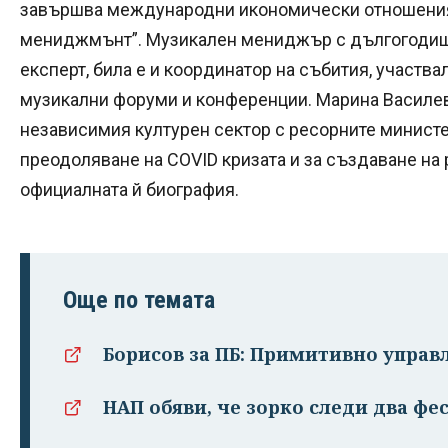
завършва международни икономически отношения
мениджмънт”. Музикален мениджър с дългогодише
експерт, била е и координатор на събития, участв
музикални форуми и конференции. Марина Василева
независимия културен сектор с ресорните министе
преодоляване на COVID кризата и за създаване на 
официалната й биография.
Още по темата
Борисов за ПБ: Примитивно управ
НАП обяви, че зорко следи два фе