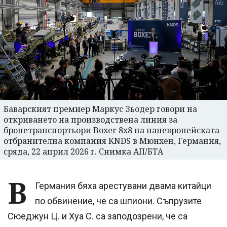
Баварският премиер Маркус Зьодер говори на
откриването на производствена линия за
бронетранспортьори Boxer 8x8 на паневропейската
отбранителна компания KNDS в Мюнхен, Германия,
сряда, 22 април 2026 г. Снимка АП/БТА
В
Германия бяха арестувани двама китайци
по обвинение, че са шпиони. Съпрузите
Сюеджун Ц. и Хуа С. са заподозрени, че са