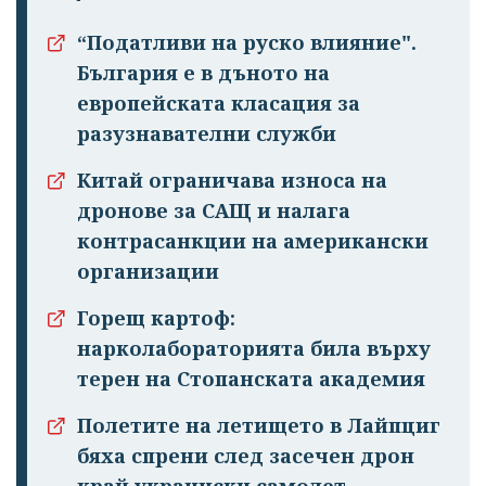
Успешно
излязохте от
“Податливи на руско влияние".
профила си!
България е в дъното на
европейската класация за
разузнавателни служби
Китай ограничава износа на
дронове за САЩ и налага
контрасанкции на американски
организации
Горещ картоф:
нарколабораторията била върху
терен на Стопанската академия
Полетите на летището в Лайпциг
бяха спрени след засечен дрон