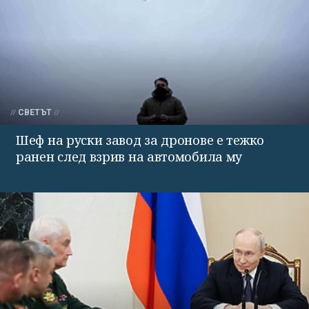
СВЕТЪТ
Шеф на руски завод за дронове е тежко
ранен след взрив на автомобила му