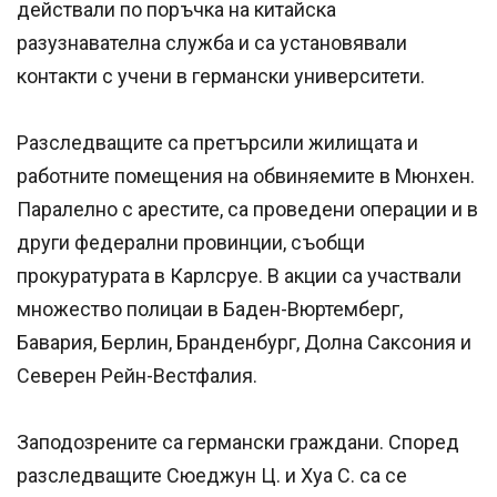
действали по поръчка на китайска
разузнавателна служба и са установявали
контакти с учени в германски университети.
Разследващите са претърсили жилищата и
работните помещения на обвиняемите в Мюнхен.
Паралелно с арестите, са проведени операции и в
други федерални провинции, съобщи
прокуратурата в Карлсруе. В акции са участвали
множество полицаи в Баден-Вюртемберг,
Бавария, Берлин, Бранденбург, Долна Саксония и
Северен Рейн-Вестфалия.
Заподозрените са германски граждани. Според
разследващите Сюеджун Ц. и Хуа С. са се