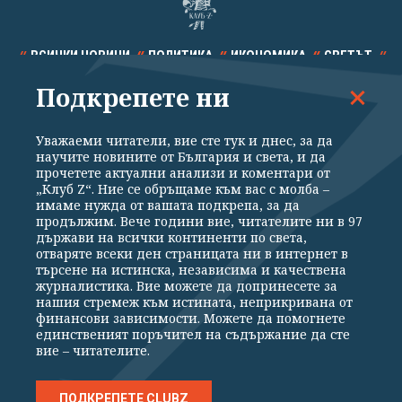
ВСИЧКИ НОВИНИ
ПОЛИТИКА
ИКОНОМИКА
СВЕТЪТ
Подкрепете ни
СПОРТ
КУЛТУРА
ТЕХНОЛОГИИ
КАЛЕЙДОСКОП
МНЕНИЯ
Уважаеми читатели, вие сте тук и днес, за да
научите новините от България и света, и да
прочетете актуални анализи и коментари от
„Клуб Z“. Ние се обръщаме към вас с молба –
имаме нужда от вашата подкрепа, за да
продължим. Вече години вие, читателите ни в 97
Общи условия
Политика за поверителност
държави на всички континенти по света,
отваряте всеки ден страницата ни в интернет в
Реклама
Партньори
Контакти
За Клуб Z
търсене на истинска, независима и качествена
Екип
Подкрепете ни
журналистика. Вие можете да допринесете за
нашия стремеж към истината, неприкривана от
финансови зависимости. Можете да помогнете
единственият поръчител на съдържание да сте
Издател на www.clubz.bg е „Клуб Зебра Медия“ ЕООД, София, ул. "Алеко
вие – читателите.
Константинов" 3. Всички права запазени 2026 „Клуб Зебра Медия“
ЕООД.
Препечатването на материали, снимки и видео от www.clubz.bg без
разрешение ще бъде преследвано по съдебен път, съгласно
ПОДКРЕПЕТЕ CLUBZ