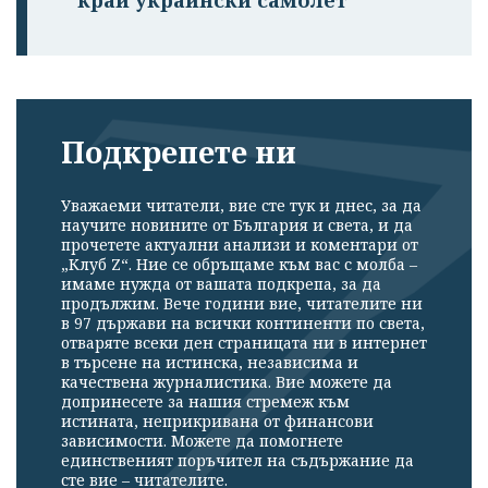
край украински самолет
Подкрепете ни
Уважаеми читатели, вие сте тук и днес, за да
научите новините от България и света, и да
прочетете актуални анализи и коментари от
„Клуб Z“. Ние се обръщаме към вас с молба –
имаме нужда от вашата подкрепа, за да
продължим. Вече години вие, читателите ни
в 97 държави на всички континенти по света,
отваряте всеки ден страницата ни в интернет
в търсене на истинска, независима и
качествена журналистика. Вие можете да
допринесете за нашия стремеж към
истината, неприкривана от финансови
зависимости. Можете да помогнете
единственият поръчител на съдържание да
сте вие – читателите.