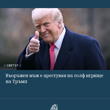
СВЕТЪТ
Въоръжен мъж е арестуван на голф игрище
на Тръмп