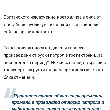
Британското изключение, което влиза в сила от
днес, беше публикувано снощи на официалния
сайт на правителството.
То позволява вноса на дизел и керосин,
произведени от руски петрол в трети страни, „за
неопределен период“. Някои санкции, свързани с
транспорта на руски втечнен природен газ също
бяха отменени.
„Правителството обяви вчера временна
промяна в правилата относно петрола и
рафинирането заради изключителното