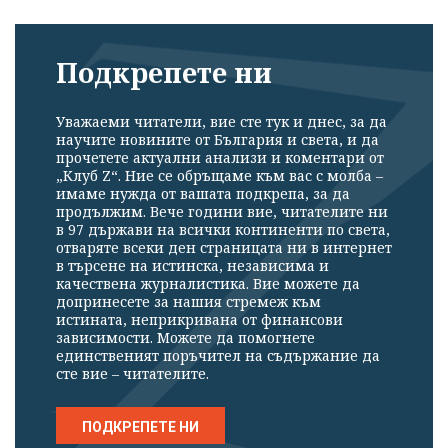
Подкрепете ни
Уважаеми читатели, вие сте тук и днес, за да
научите новините от България и света, и да
прочетете актуални анализи и коментари от
„Клуб Z“. Ние се обръщаме към вас с молба –
имаме нужда от вашата подкрепа, за да
продължим. Вече години вие, читателите ни
в 97 държави на всички континенти по света,
отваряте всеки ден страницата ни в интернет
в търсене на истинска, независима и
качествена журналистика. Вие можете да
допринесете за нашия стремеж към
истината, неприкривана от финансови
зависимости. Можете да помогнете
единственият поръчител на съдържание да
сте вие – читателите.
ПОДКРЕПЕТЕ НИ