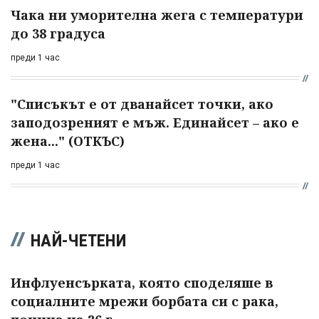
Чака ни уморителна жега с температури
до 38 градуса
преди 1 час
"Списъкът е от дванайсет точки, ако
заподозреният е мъж. Единайсет – ако е
жена..." (ОТКЪС)
преди 1 час
НАЙ-ЧЕТЕНИ
Инфлуенсърката, която споделяше в
социалните мрежи борбата си с рака,