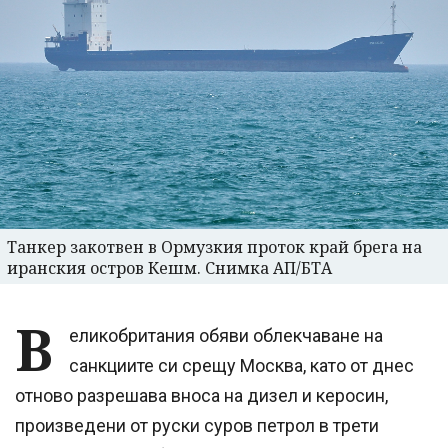
Танкер закотвен в Ормузкия проток край брега на
иранския остров Кешм. Снимка АП/БТА
В
еликобритания обяви облекчаване на
санкциите си срещу Москва, като от днес
отново разрешава вноса на дизел и керосин,
произведени от руски суров петрол в трети