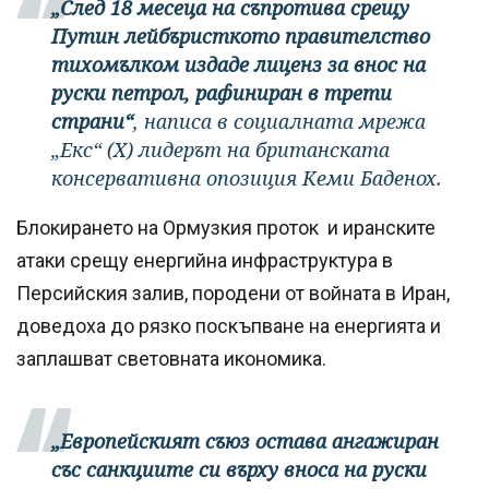
„След 18 месеца на съпротива срещу
Путин лейбъристкото правителство
тихомълком издаде лиценз за внос на
руски петрол, рафиниран в трети
страни“
, написа в социалната мрежа
„Екс“ (X) лидерът на британската
консервативна опозиция Кеми Баденох.
Блокирането на Ормузкия проток и иранските
атаки срещу енергийна инфраструктура в
Персийския залив, породени от войната в Иран,
доведоха до рязко поскъпване на енергията и
заплашват световната икономика.
„Европейският съюз остава ангажиран
със санкциите си върху вноса на руски