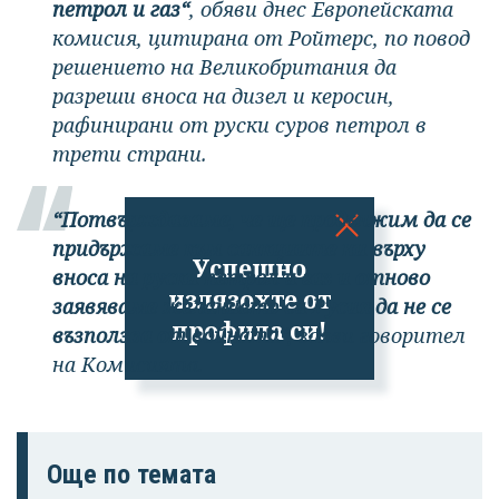
петрол и газ“
, обяви днес Европейската
комисия, цитирана от Ройтерс, по повод
решението на Великобритания да
разреши вноса на дизел и керосин,
рафинирани от руски суров петрол в
трети страни.
“Потвърждаваме, че ще продължим да се
придържаме към санкциите ни върху
Успешно
вноса на руски петрол и газ и отново
излязохте от
заявяваме желанието си Русия да не се
профила си!
възползва от войната“
, заяви говорител
на Комисията.
Още по темата