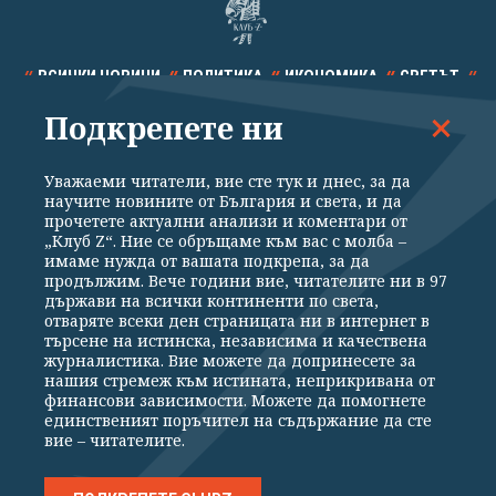
ВСИЧКИ НОВИНИ
ПОЛИТИКА
ИКОНОМИКА
СВЕТЪТ
Подкрепете ни
СПОРТ
КУЛТУРА
ТЕХНОЛОГИИ
КАЛЕЙДОСКОП
МНЕНИЯ
Уважаеми читатели, вие сте тук и днес, за да
научите новините от България и света, и да
прочетете актуални анализи и коментари от
„Клуб Z“. Ние се обръщаме към вас с молба –
имаме нужда от вашата подкрепа, за да
продължим. Вече години вие, читателите ни в 97
Общи условия
Политика за поверителност
държави на всички континенти по света,
отваряте всеки ден страницата ни в интернет в
Реклама
Партньори
Контакти
За Клуб Z
търсене на истинска, независима и качествена
Екип
Подкрепете ни
журналистика. Вие можете да допринесете за
нашия стремеж към истината, неприкривана от
финансови зависимости. Можете да помогнете
единственият поръчител на съдържание да сте
Издател на www.clubz.bg е „Клуб Зебра Медия“ ЕООД, София, ул. "Алеко
вие – читателите.
Константинов" 3. Всички права запазени 2026 „Клуб Зебра Медия“
ЕООД.
Препечатването на материали, снимки и видео от www.clubz.bg без
разрешение ще бъде преследвано по съдебен път, съгласно