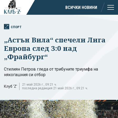
ВСИЧКИ НОВИНИ
СПОРТ
„Астън Вила“ спечели Лига
Европа след 3:0 над
„Фрайбург“
Стилиян Петров гледа от трибуните триумфа на
някогашния си отбор
21 май 2026 г., 09:21 ч.
Клуб 'Z'
последна редакция 21 май 2026 г., 09:21 ч.