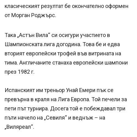
класическият резултат бе окончателно оформен
от Морган Роджърс.
Така „Астън Вила“ си осигури участието в
Шампионската лига догодина. Това бе и едва
вторият европейски трофей във витрината на
тима. Англичаните станаха европейски шампони
през 1982 г.
Испанският им треньор Унай Емери пък се
превърна в краля на Лига Европа. Той печели за
пети път турнира. Досега той е побеждавал три
пъти начело на „Севиля“ и веднъж – на
„Виляреал“.