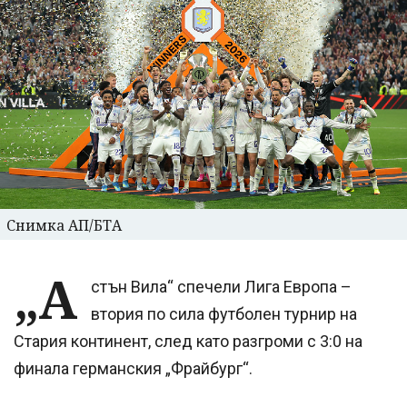
Снимка АП/БТА
„А
стън Вила“ спечели Лига Европа –
втория по сила футболен турнир на
Стария континент, след като разгроми с 3:0 на
финала германския „Фрайбург“.