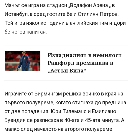
Мачът се игра на стадион „Водафон Арена „ в
Истанбул, а сред гостите бе и Стилиян Петров.
Той игра няколко години в английския тим и дори
бе негов капитан.
Изпадналият в немилост
Рашфорд преминава в
„Астън Вила“
Играчите от Бирмингам решиха всичко в края на
първото полувреме, когато стигнаха до преднина
от две попадения. Юри Тилеманс и Емилиано
Буендия се разписаха в 40-ата и 45-ата минута. А
малко след началото на второто полувреме