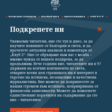
ВСИЧКИ НОВИНИ
ПОЛИТИКА
ИКОНОМИКА
СВЕТЪТ
Подкрепете ни
СПОРТ
КУЛТУРА
ТЕХНОЛОГИИ
КАЛЕЙДОСКОП
МНЕНИЯ
Уважаеми читатели, вие сте тук и днес, за да
научите новините от България и света, и да
прочетете актуални анализи и коментари от
„Клуб Z“. Ние се обръщаме към вас с молба –
имаме нужда от вашата подкрепа, за да
продължим. Вече години вие, читателите ни в 97
Общи условия
Политика за поверителност
държави на всички континенти по света,
отваряте всеки ден страницата ни в интернет в
Реклама
Партньори
Контакти
За Клуб Z
търсене на истинска, независима и качествена
Екип
Подкрепете ни
журналистика. Вие можете да допринесете за
нашия стремеж към истината, неприкривана от
финансови зависимости. Можете да помогнете
единственият поръчител на съдържание да сте
Издател на www.clubz.bg е „Клуб Зебра Медия“ ЕООД, София, ул. "Алеко
вие – читателите.
Константинов" 3. Всички права запазени 2026 „Клуб Зебра Медия“
ЕООД.
Препечатването на материали, снимки и видео от www.clubz.bg без
разрешение ще бъде преследвано по съдебен път, съгласно