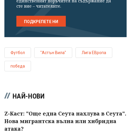
единственият поръчител на съдържание да
сте вие – читателите.
ПОДКРЕПЕТЕ НИ
Футбол
"Астън Вила"
Лига ЕВропа
победа
НАЙ-НОВИ
Z-Каст: "Още една Сеута нахлува в Сеута".
Нова мигрантска вълна или хибридна
атака?