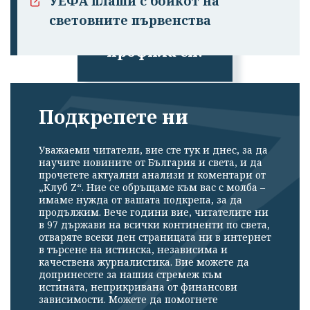
УЕФА плаши с бойкот на
Успешно
световните първенства
излязохте от
профила си!
Подкрепете ни
Уважаеми читатели, вие сте тук и днес, за да
научите новините от България и света, и да
прочетете актуални анализи и коментари от
„Клуб Z“. Ние се обръщаме към вас с молба –
имаме нужда от вашата подкрепа, за да
продължим. Вече години вие, читателите ни
в 97 държави на всички континенти по света,
отваряте всеки ден страницата ни в интернет
в търсене на истинска, независима и
качествена журналистика. Вие можете да
допринесете за нашия стремеж към
истината, неприкривана от финансови
зависимости. Можете да помогнете