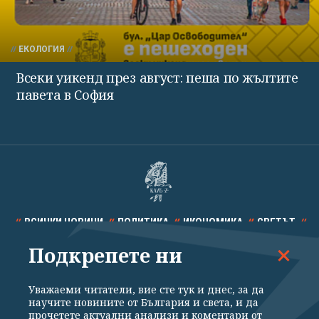
ЕКОЛОГИЯ
Всеки уикенд през август: пеша по жълтите
павета в София
ВСИЧКИ НОВИНИ
ПОЛИТИКА
ИКОНОМИКА
СВЕТЪТ
Подкрепете ни
СПОРТ
КУЛТУРА
ТЕХНОЛОГИИ
КАЛЕЙДОСКОП
МНЕНИЯ
Уважаеми читатели, вие сте тук и днес, за да
научите новините от България и света, и да
прочетете актуални анализи и коментари от