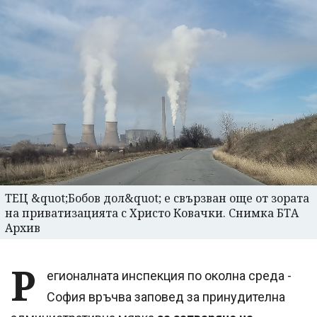
ТЕЦ &quot;Бобов дол&quot; е свързван още от зората
на приватизацията с Христо Ковачки. Снимка БТА
Архив
Р
егионалната инспекция по околна среда -
София връчва заповед за принудителна