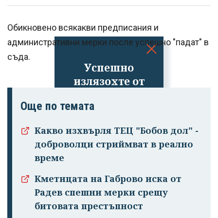
Обикновено всякакви предписания и
административни мерки после успешно "падат" в
съда.
Успешно
излязохте от
профила си!
Още по темата
Какво изхвърля ТЕЦ "Бобов дол" -
доброволци стриймват в реално
време
Кметицата на Габрово иска от
Радев спешни мерки срещу
битовата престъпност