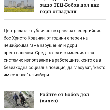
защо ТЕЦ-Бобов дол пак
гори отпадъци
Централата - публично свързвана с енергийния
бос Христо Ковачки, от години е терен на
неизброима гама нарушения и дори
престъпления. Сред тях са и съмненията за
системно използване на работещите, които са в
безизходна социална позиция, да гласуват, "както
им се каже" на избори
Робите от Бобов дол
(видео)