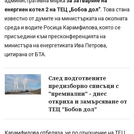
административна мярка
за затваряне на
енергиен котел 2 на ТЕЦ „Бобов дол“
. Това стана
известно от думите на министърката на околната
среда и водите Росица Карамфилова, която се
присъедини към пресконференцията на
министъра на енергетиката Ива Петрова,
цитирана от БТА.
След подготвените
предизборно списъци с
"премиални" - днес
откриха и замърсяване от
ТЕЦ "Бобов дол"
Карамфилова отбеляза, че по отношение на ТЕЦ