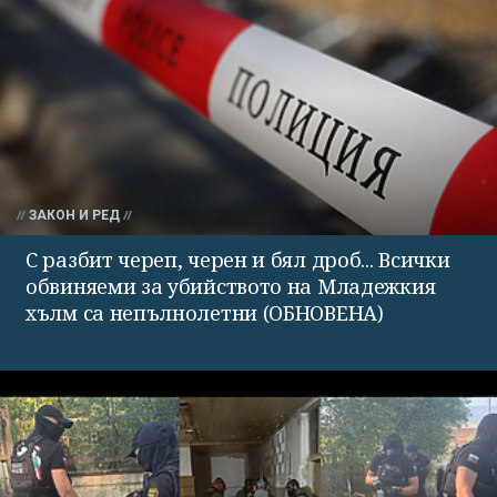
ЗАКОН И РЕД
С разбит череп, черен и бял дроб... Всички
обвиняеми за убийството на Младежкия
хълм са непълнолетни (ОБНОВЕНА)