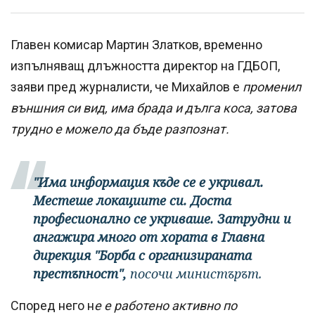
Главен комисар Мартин Златков, временно
изпълняващ длъжността директор на ГДБОП,
заяви пред журналисти, че Михайлов е
променил
външния си вид, има брада и дълга коса, затова
трудно е можело да бъде разпознат.
"Има информация къде се е укривал.
Местеше локациите си. Доста
професионално се укриваше. Затрудни и
ангажира много от хората в Главна
дирекция "Борба с организираната
престъпност",
посочи министърът.
Според него н
е е работено активно по