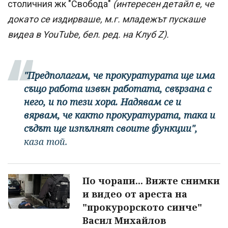
столичния жк "Свобода"
(интересен детайл е, че
докато се издирваше, м.г. младежът пускаше
видеа в YouTube, бел. ред. на Клуб Z).
"Предполагам, че прокуратурата ще има
също работа извън работата, свързана с
него, и по тези хора. Надявам се и
вярвам, че както прокуратурата, така и
съдът ще изпълнят своите функции",
каза той.
По чорапи... Вижте снимки
и видео от ареста на
"прокурорското синче"
Васил Михайлов