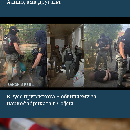
Алино, ама друг път
ЗАКОН И РЕД
В Русе привлякоха 8 обвиняеми за
наркофабриката в София