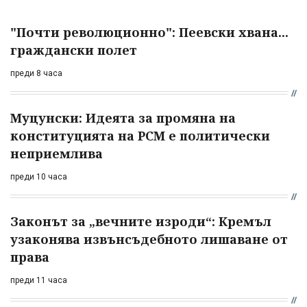
"Почти революционно": Пеевски хвана...
граждански полет
преди 8 часа
Муцунски: Идеята за промяна на
конституцията на РСМ е политически
неприемлива
преди 10 часа
Законът за „вечните изроди“: Кремъл
узаконява извънсъдебното лишаване от
права
преди 11 часа