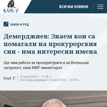
ВСИЧКИ НОВИНИ
ЗАКОН И РЕД
Демерджиев: Знаем кои са
помагали на прокурорския
син - има интересни имена
Ще има работа за прокуратурата и за Вътрешна
сигурност, каза МВР министърът
23 май 2026 г., 11:45 ч.
Клуб 'Z'
последна редакция 23 май 2026 г., 12:09 ч.