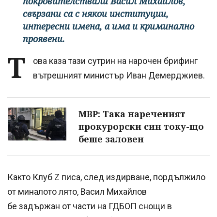
покровителствали Васил Михайлов,
свързани са с някои институции,
интересни имена, а има и криминално
проявени.
Т
ова каза тази сутрин на нарочен брифинг
вътрешният министър Иван Демерджиев.
МВР: Така нареченият
прокурорски син току-що
беше заловен
Както Клуб Z писа, след издирване, пордължило
от миналото лято, Васил Михайлов
бе задържан от части на ГДБОП снощи в