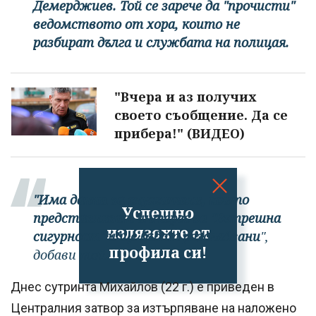
Демерджиев. Той се зарече да "прочисти"
ведомството от хора, които не
разбират дълга и службата на полицая.
"Вчера и аз получих
своето съобщение. Да се
прибера!" (ВИДЕО)
"Има данни за служители, които
Успешно
представляват интерес за "Вътрешна
излязохте от
сигурност" и ще бъдат разследвани
",
профила си!
добави той.
Днес сутринта Михайлов (22 г.) е приведен в
Централния затвор за изтърпяване на наложено