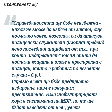
издирването му
.
"Справедливостта ще бъде неизбежна -
никой не може да избяга от закона, още
по-малко човек, позволил си да атакува
полицейски служители
(имайки предвид
явно последния инцидент от т.г., при
който "издирваният" Васил опита да
подпали къщата и влезе в престрелка с
полицай, който е работил по неговите
случаи - б.р.).
Спрямо всеки ще бъде предприето
издирване, щом е извършил
престъпление. Има инфилтририрани
хора в системата на МВР, но те ще
бъдат изведени от нея", увери