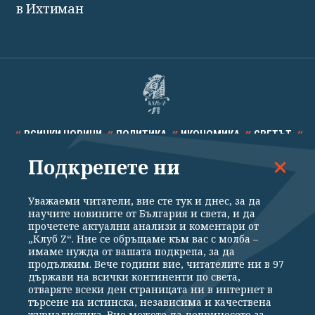
в Ихтиман
ВСИЧКИ НОВИНИ
ПОЛИТИКА
ИКОНОМИКА
СВЕТЪТ
Подкрепете ни
СПОРТ
КУЛТУРА
ТЕХНОЛОГИИ
КАЛЕЙДОСКОП
МНЕНИЯ
Уважаеми читатели, вие сте тук и днес, за да
научите новините от България и света, и да
прочетете актуални анализи и коментари от
„Клуб Z“. Ние се обръщаме към вас с молба –
имаме нужда от вашата подкрепа, за да
продължим. Вече години вие, читателите ни в 97
Общи условия
Политика за поверителност
държави на всички континенти по света,
отваряте всеки ден страницата ни в интернет в
Реклама
Партньори
Контакти
За Клуб Z
търсене на истинска, независима и качествена
Екип
Подкрепете ни
журналистика. Вие можете да допринесете за