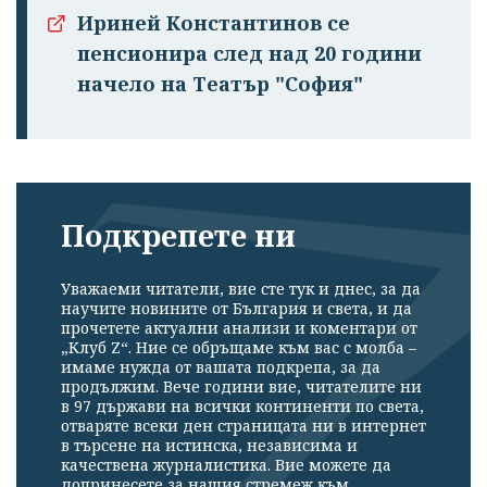
Ириней Константинов се
пенсионира след над 20 години
начело на Театър "София"
Подкрепете ни
Уважаеми читатели, вие сте тук и днес, за да
научите новините от България и света, и да
прочетете актуални анализи и коментари от
„Клуб Z“. Ние се обръщаме към вас с молба –
имаме нужда от вашата подкрепа, за да
продължим. Вече години вие, читателите ни
в 97 държави на всички континенти по света,
отваряте всеки ден страницата ни в интернет
в търсене на истинска, независима и
качествена журналистика. Вие можете да
допринесете за нашия стремеж към