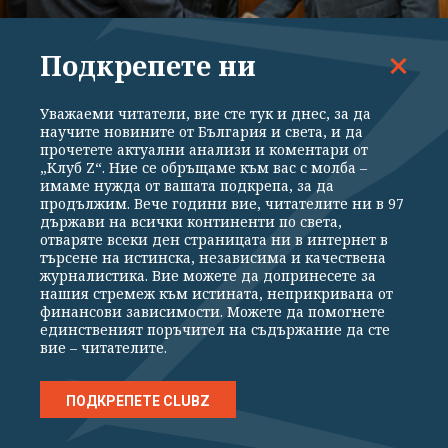
ПОЛИТИКА
Подкрепете ни
Еврейски организации се срещнаха с и.д.
главния секретар на МВР заради случая
Уважаеми читатели, вие сте тук и днес, за да
"Банско"
научите новините от България и света, и да
прочетете актуални анализи и коментари от
„Клуб Z“. Ние се обръщаме към вас с молба –
имаме нужда от вашата подкрепа, за да
продължим. Вече години вие, читателите ни в 97
държави на всички континенти по света,
отваряте всеки ден страницата ни в интернет в
търсене на истинска, независима и качествена
журналистика. Вие можете да допринесете за
нашия стремеж към истината, неприкривана от
ВСИЧКИ НОВИНИ
ПОЛИТИКА
ИКОНОМИКА
СВЕТЪТ
финансови зависимости. Можете да помогнете
единственият поръчител на съдържание да сте
вие – читателите.
СПОРТ
КУЛТУРА
ТЕХНОЛОГИИ
КАЛЕЙДОСКОП
МНЕНИЯ
ПОДКРЕПЕТЕ CLUBZ