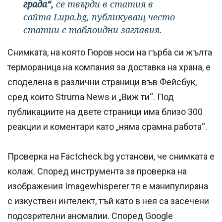
града“,
се твърди в статия в
сайта Lupa.bg, публикуващ често
статии с таблоидни заглавия.
Снимката, на която Гюров носи на гърба си жълта
термораница на компания за доставка на храна, е
споделена в различни страници във Фейсбук,
сред които Struma News и „Виж ти“. Под
публикациите на двете страници има близо 300
реакции и коментари като „няма срамна работа“.
Проверка на Factcheck.bg установи, че снимката е
колаж. Според инструмента за проверка на
изображения Imagewhisperer тя е манипулирана
с изкуствен интелект, тъй като в нея са засечени
подозрителни аномалии. Според Google