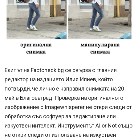
Екипът на Factcheck.bg се свърза с главния
редактор на изданието Илия Илиев, който
потвърди, че лично е направил снимката на 20
май в Благоевград. Проверка на оригиналното
изображение с Imagewhisperer не откри следи от
обработка със софтуер за редактиране или
изкуствен интелект. Инструментът ΑΙ or Not също
не откри следи от използване на изкуствен