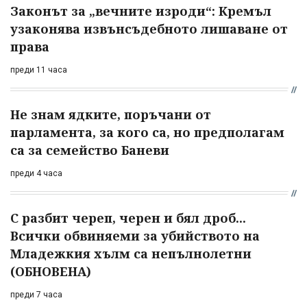
Законът за „вечните изроди“: Кремъл
узаконява извънсъдебното лишаване от
права
преди 11 часа
Не знам ядките, поръчани от
парламента, за кого са, но предполагам
са за семейство Баневи
преди 4 часа
С разбит череп, черен и бял дроб...
Всички обвиняеми за убийството на
Младежкия хълм са непълнолетни
(ОБНОВЕНА)
преди 7 часа