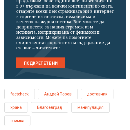
продължим. Вече години вие, читателите ни
в 97 държави на всички континенти по света,
отваряте всеки ден страницата ни в интернет
в търсене на истинска, независима и
качествена журналистика. Вие можете да
допринесете за нашия стремеж към
истината, неприкривана от финансови
зависимости. Можете да помогнете
единственият поръчител на съдържание да
сте вие – читателите.
ПОДКРЕПЕТЕ НИ
factcheck
Андрей Гюров
доставчик
храна
Благоевград
манипулация
снимка