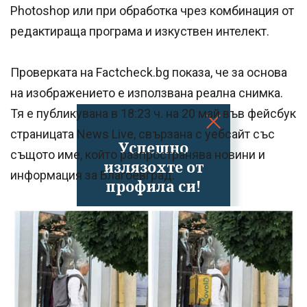
Photoshop или при обработка чрез комбинация от
редактираща програма и изкуствен интелект.
Проверката на Factcheck.bg показа, че за основа
на изображението е използвана реална снимка.
Тя е публикувана в 18:23 ч. на 20 май във фейсбук
страницата News Live, свързана с уебсайт със
Успешно
същото име, който разпространява новини и
излязохте от
информация за Благоевград.
профила си!