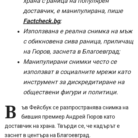
храна с раница на популярен
доставчик, е манипулирана, пише
Factcheck.bg
;
Използвана е реална снимка на мъж
с обикновена сива раница, приличащ
на Гюров, заснета в Благоевград;
Манипулирани снимки често се
използват в социалните мрежи като
инструмент за дискредитиране на
обществени фигури и политици.
В
ъв Фейсбук се разпространява снимка на
бившия премиер Андрей Гюров като
доставчик на храна. Твърди се, че кадърът е
заснет в центъра на Благоевград.