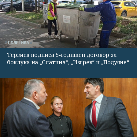
ПОЛИТИКА
Терзиев подписа 5-годишен договор за
боклука на „Слатина“, „Изгрев“ и „Подуяне“