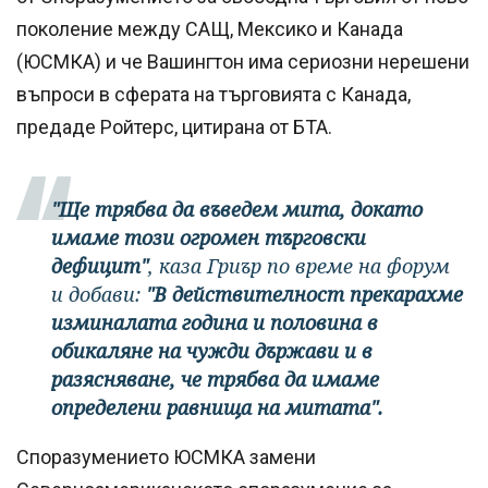
поколение между САЩ, Мексико и Канада
(ЮСМКА) и че Вашингтон има сериозни нерешени
въпроси в сферата на търговията с Канада,
предаде Ройтерс, цитирана от БТА.
"Ще трябва да въведем мита, докато
имаме този огромен търговски
дефицит"
, каза Гриър по време на форум
и добави:
"В действителност прекарахме
изминалата година и половина в
обикаляне на чужди държави и в
разясняване, че трябва да имаме
определени равнища на митата".
Споразумението ЮСМКА замени