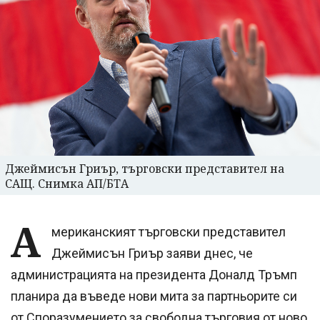
Джеймисън Гриър, търговски представител на
САЩ. Снимка АП/БТА
А
мериканският търговски представител
Джеймисън Гриър заяви днес, че
администрацията на президента Доналд Тръмп
планира да въведе нови мита за партньорите си
от Споразумението за свободна търговия от ново