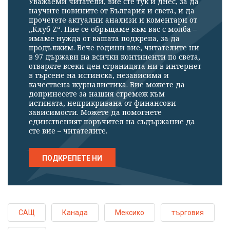
излязохте от
Уважаеми читатели, вие сте тук и днес, за да
научите новините от България и света, и да
профила си!
прочетете актуални анализи и коментари от
„Клуб Z“. Ние се обръщаме към вас с молба –
имаме нужда от вашата подкрепа, за да
продължим. Вече години вие, читателите ни
в 97 държави на всички континенти по света,
отваряте всеки ден страницата ни в интернет
в търсене на истинска, независима и
качествена журналистика. Вие можете да
допринесете за нашия стремеж към
истината, неприкривана от финансови
зависимости. Можете да помогнете
единственият поръчител на съдържание да
сте вие – читателите.
ПОДКРЕПЕТЕ НИ
САЩ
Канада
Мексико
търговия