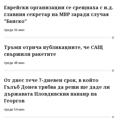
Еврейски организации се срещнаха с и.д.
главния секретар на МВР заради случая
"Банско"
преди 36 мин
Тръмп отрича публикациите, че САЩ
свършили ракетите
преди 48 мин
От днес тече 7-дневен срок, в който
Гълъб Донев трябва да реши ще даде ли
държавата Пловдивския панаир на
Георгов
преди 54 мин