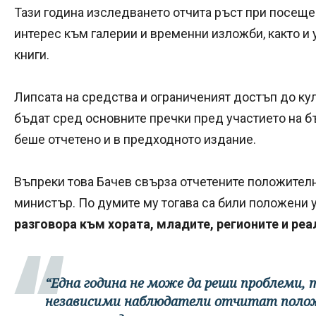
Тази година изследването отчита ръст при посещен
интерес към галерии и временни изложби, както и у
книги.
Липсата на средства и ограниченият достъп до к
бъдат сред основните пречки пред участието на бъ
беше отчетено и в предходното издание.
Въпреки това Бачев свърза отчетените положителн
министър. По думите му тогава са били положени 
разговора към хората, младите, регионите и реа
“Една година не може да реши проблеми,
независими наблюдатели отчитат полож