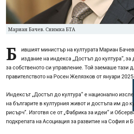
Мариан Бачев. Снимка БТА
Б
ившият министър на културата Мариан Бачев
издание на индекса „Достъп до култура“, за
за собственото си управление. Той заемаше тази 
правителството на Росен Желязков от януари 2025
Индексът „Достъп до култура“ е национално изсле
на българите в културния живот и достъпа им до к
рисърч”. Изготвя се от „Фабрика за идеи“ и Обсерв
подкрепата на Асоциация за развитие на София и 