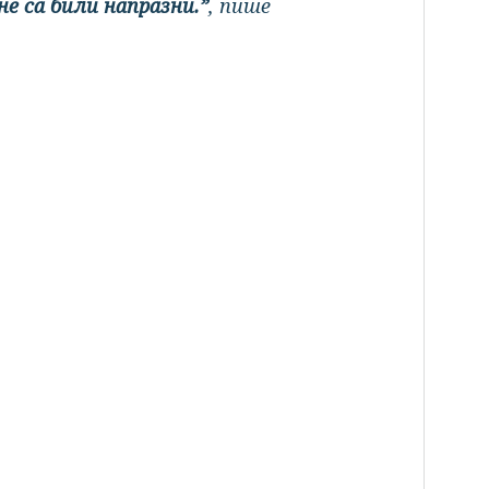
не са били напразни.”
, пише