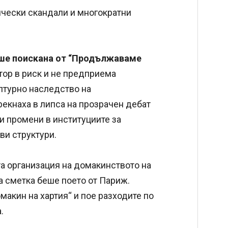
ически скандали и многократни
еше поискана от “Продължаваме
ктор в риск и не предприема
лтурно наследство на
прекнаха в липса на прозрачен дебат
и промени в институциите за
ви структури.
та организация на домакинството на
а сметка беше поето от Париж.
макин на хартия“ и пое разходите по
.