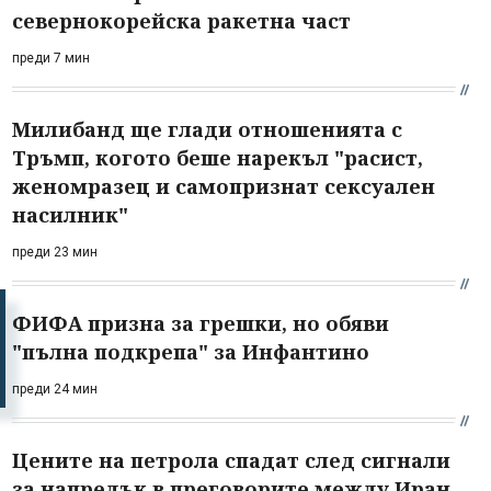
севернокорейска ракетна част
преди 7 мин
Милибанд ще глади отношенията с
Тръмп, когото беше нарекъл "расист,
женомразец и самопризнат сексуален
насилник"
преди 23 мин
ФИФА призна за грешки, но обяви
"пълна подкрепа" за Инфантино
преди 24 мин
Цените на петрола спадат след сигнали
за напредък в преговорите между Иран