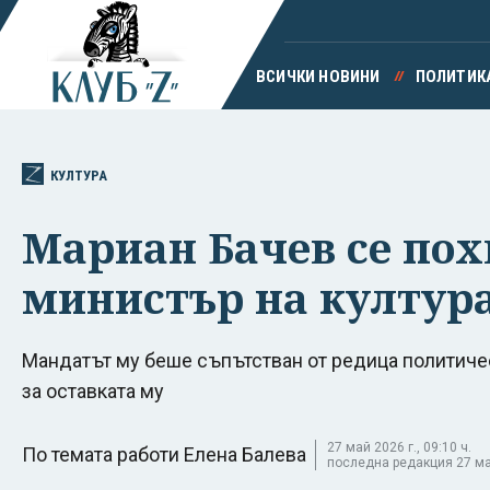
ВСИЧКИ НОВИНИ
ПОЛИТИК
КУЛТУРА
Мариан Бачев се пох
министър на култур
Мандатът му беше съпътстван от редица политиче
за оставката му
27 май 2026 г., 09:10 ч.
По темата работи Елена Балева
последна редакция 27 май 