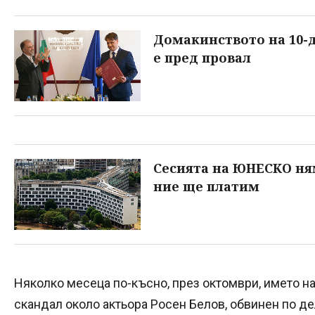
Домакинството на 10-
е пред провал
Сесията на ЮНЕСКО няма
ние ще платим
Няколко месеца по-късно, през октомври, името н
скандал около актьора Росен Белов, обвинен по д