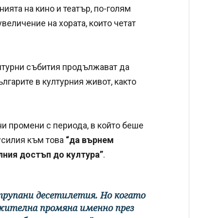
ията на кино и театър, по-голям
величение на хората, които четат
ултурни събития продължават да
лгарите в културния живот, както
и промени с периода, в който беше
усилия към това
“да върнем
лния достъп до култура”
.
 трупани десетилетия. Но когато
ителна промяна именно през