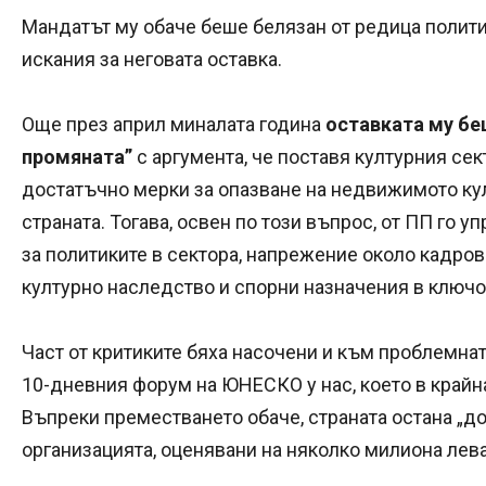
Мандатът му обаче беше белязан от редица полит
искания за неговата оставка.
Още през април миналата година
оставката му б
промяната”
с аргумента, че поставя културния се
достатъчно мерки за опазване на недвижимото ку
страната. Тогава, освен по този въпрос, от ПП го у
за политиките в сектора, напрежение около кадров
културно наследство и спорни назначения в ключо
Част от критиките бяха насочени и към проблемна
10-дневния форум на ЮНЕСКО у нас, което в крайн
Въпреки преместването обаче, страната остана „до
организацията, оценявани на няколко милиона лева