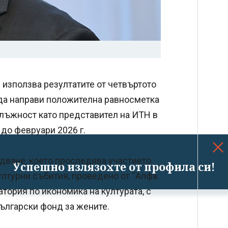
 използва резултатите от четвъртото
 да направи положителна равносметка
длъжност като представител на ИТН в
 до февруари 2026 г.
дване, което проследява участието
Успешно излязохте от профила си!
ултурни събития, проведено от “Алфа
атория по икономика на културата, с
Български фонд за жените.