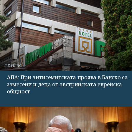
СВЕТЪТ
АПА: При антисемитската проява в Банско са
замесени и деца от австрийската еврейска
общност