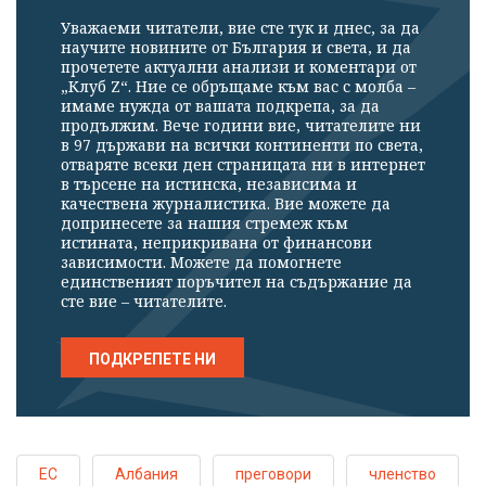
Уважаеми читатели, вие сте тук и днес, за да
научите новините от България и света, и да
прочетете актуални анализи и коментари от
„Клуб Z“. Ние се обръщаме към вас с молба –
имаме нужда от вашата подкрепа, за да
продължим. Вече години вие, читателите ни
в 97 държави на всички континенти по света,
отваряте всеки ден страницата ни в интернет
в търсене на истинска, независима и
качествена журналистика. Вие можете да
допринесете за нашия стремеж към
истината, неприкривана от финансови
зависимости. Можете да помогнете
единственият поръчител на съдържание да
сте вие – читателите.
ПОДКРЕПЕТЕ НИ
ЕС
Албания
преговори
членство