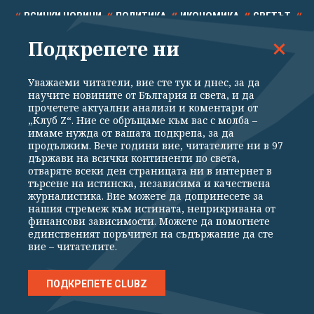
ВСИЧКИ НОВИНИ
ПОЛИТИКА
ИКОНОМИКА
СВЕТЪТ
Подкрепете ни
СПОРТ
КУЛТУРА
ТЕХНОЛОГИИ
КАЛЕЙДОСКОП
МНЕНИЯ
Уважаеми читатели, вие сте тук и днес, за да
научите новините от България и света, и да
прочетете актуални анализи и коментари от
„Клуб Z“. Ние се обръщаме към вас с молба –
имаме нужда от вашата подкрепа, за да
продължим. Вече години вие, читателите ни в 97
Общи условия
Политика за поверителност
държави на всички континенти по света,
отваряте всеки ден страницата ни в интернет в
Реклама
Партньори
Контакти
За Клуб Z
търсене на истинска, независима и качествена
Екип
Подкрепете ни
журналистика. Вие можете да допринесете за
нашия стремеж към истината, неприкривана от
финансови зависимости. Можете да помогнете
единственият поръчител на съдържание да сте
Издател на www.clubz.bg е „Клуб Зебра Медия“ ЕООД, София, ул. "Алеко
вие – читателите.
Константинов" 3. Всички права запазени 2026 „Клуб Зебра Медия“
ЕООД.
Препечатването на материали, снимки и видео от www.clubz.bg без
разрешение ще бъде преследвано по съдебен път, съгласно
ПОДКРЕПЕТЕ CLUBZ
ОБЩИТЕ УСЛОВИЯ