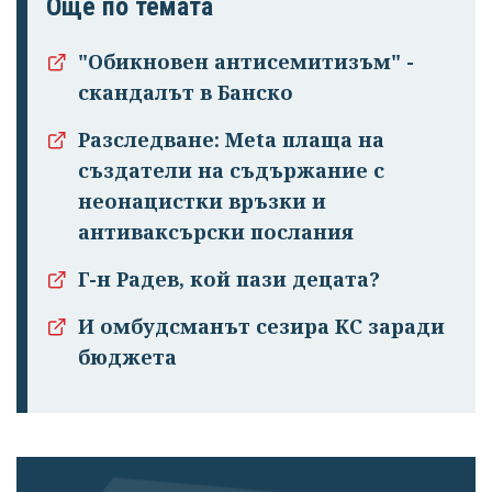
Още по темата
Успешно
излязохте от
"Обикновен антисемитизъм" -
профила си!
скандалът в Банско
Разследване: Meta плаща на
създатели на съдържание с
неонацистки връзки и
антиваксърски послания
Г-н Радев, кой пази децата?
И омбудсманът сезира КС заради
бюджета