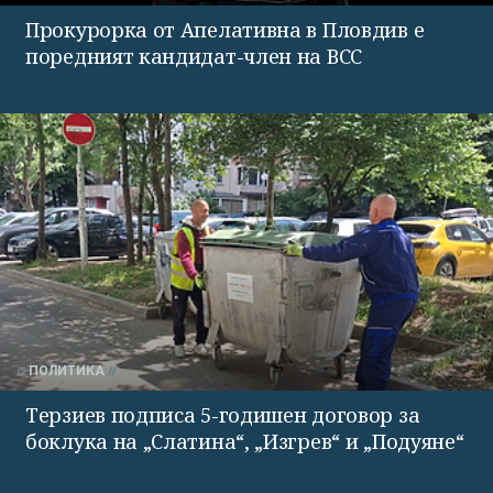
Прокурорка от Апелативна в Пловдив е
поредният кандидат-член на ВСС
ПОЛИТИКА
Терзиев подписа 5-годишен договор за
боклука на „Слатина“, „Изгрев“ и „Подуяне“