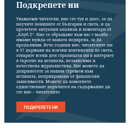
Подкрепете ни
Уважаеми читатели, вие сте тук и днес, за да
научите новините от България и света, и да
прочетете актуални анализи и коментари от
„Клуб Z“. Ние се обръщаме към вас с молба –
имаме нужда от вашата подкрепа, за да
продължим. Вече години вие, читателите ни
в 97 държави на всички континенти по света,
отваряте всеки ден страницата ни в интернет
в търсене на истинска, независима и
качествена журналистика. Вие можете да
допринесете за нашия стремеж към
истината, неприкривана от финансови
зависимости. Можете да помогнете
единственият поръчител на съдържание да
сте вие – читателите.
ПОДКРЕПЕТЕ НИ