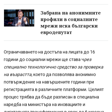
Забрана на анонимните
профили в социалните
мрежи иска български
евродепутат
Ограничаването на достъпа на лицата до 16
години до социални мрежи ще става ч
рез
специално технологично средство за проверка
на възрастта
, което да позволява анонимно
потвърждение на навършените години при
регистрацията в различните платформи. Целият
процес трябва да бъде разписан в специална
наредба на министъра на иновациите и
дигиталната трансформация в срок до 6 месеца