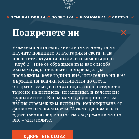
ВСИЧКИ НОВИНИ
ПОЛИТИКА
ИКОНОМИКА
СВЕТЪТ
Подкрепете ни
СПОРТ
КУЛТУРА
ТЕХНОЛОГИИ
КАЛЕЙДОСКОП
МНЕНИЯ
Уважаеми читатели, вие сте тук и днес, за да
научите новините от България и света, и да
прочетете актуални анализи и коментари от
„Клуб Z“. Ние се обръщаме към вас с молба –
имаме нужда от вашата подкрепа, за да
продължим. Вече години вие, читателите ни в 97
Общи условия
Политика за поверителност
държави на всички континенти по света,
отваряте всеки ден страницата ни в интернет в
Реклама
Партньори
Контакти
За Клуб Z
търсене на истинска, независима и качествена
Екип
Подкрепете ни
журналистика. Вие можете да допринесете за
нашия стремеж към истината, неприкривана от
финансови зависимости. Можете да помогнете
единственият поръчител на съдържание да сте
Издател на www.clubz.bg е „Клуб Зебра Медия“ ЕООД, София, ул. "Алеко
вие – читателите.
Константинов" 3. Всички права запазени 2026 „Клуб Зебра Медия“
ЕООД.
Препечатването на материали, снимки и видео от www.clubz.bg без
разрешение ще бъде преследвано по съдебен път, съгласно
ПОДКРЕПЕТЕ CLUBZ