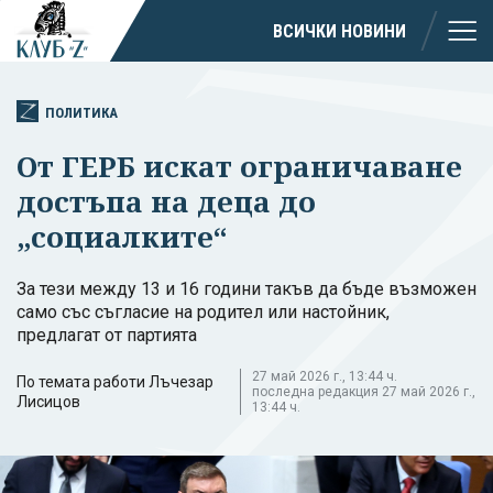
ВСИЧКИ НОВИНИ
ПОЛИТИКА
От ГЕРБ искат ограничаване
достъпа на деца до
„социалките“
За тези между 13 и 16 години такъв да бъде възможен
само със съгласие на родител или настойник,
предлагат от партията
27 май 2026 г., 13:44 ч.
По темата работи Лъчезар
последна редакция 27 май 2026 г.,
Лисицов
13:44 ч.