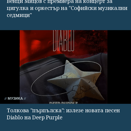
Венци Мицов с премиера на концерт за
цигулка и оркестър на "Софийски музикални
седмици"
МУЗИКА
Толкова "пърпълска": излезе новата песен
Diablo на Deep Purple