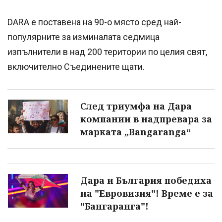
DARA е поставена на 90-о място сред най-
популярните за изминалата седмица
изпълнители в над 200 територии по целия свят,
включително Съединените щати.
След триумфа на Дара
компании в надпревара за
марката „Bangaranga“
Дара и България победиха
на "Евровизия"! Време е за
"Бангаранга"!