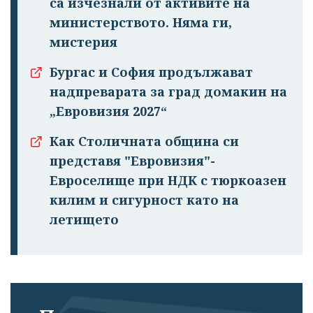
са изчезнали от активите на
министерството. Няма ги,
мистерия
Бургас и София продължават
надпреварата за град домакин на
„Евровизия 2027“
Успешно
излязохте от
Как Столичната община си
профила си!
представя "Евровизия"-
Евроселище при НДК с тюркоазен
килим и сигурност като на
летището