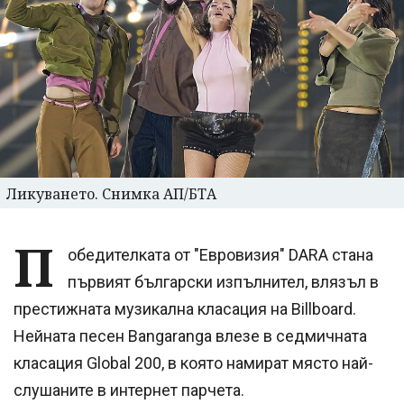
Ликуването. Снимка АП/БТА
П
обедителката от "Евровизия" DARA стана
първият български изпълнител, влязъл в
престижната музикална класация на Billboard.
Нейната песен Bangaranga влезе в седмичната
класация Global 200, в която намират място най-
слушаните в интернет парчета.