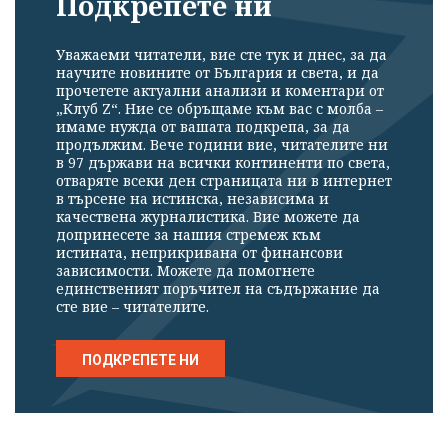
Подкрепете ни
Уважаеми читатели, вие сте тук и днес, за да
научите новините от България и света, и да
прочетете актуални анализи и коментари от
„Клуб Z“. Ние се обръщаме към вас с молба –
имаме нужда от вашата подкрепа, за да
продължим. Вече години вие, читателите ни
в 97 държави на всички континенти по света,
отваряте всеки ден страницата ни в интернет
в търсене на истинска, независима и
качествена журналистика. Вие можете да
допринесете за нашия стремеж към
истината, неприкривана от финансови
зависимости. Можете да помогнете
единственият поръчител на съдържание да
сте вие – читателите.
ПОДКРЕПЕТЕ НИ