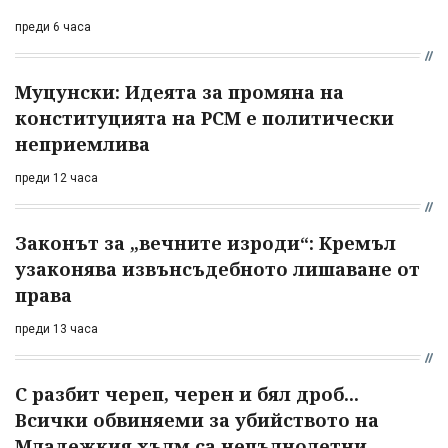
преди 6 часа
Муцунски: Идеята за промяна на
конституцията на РСМ е политически
неприемлива
преди 12 часа
Законът за „вечните изроди“: Кремъл
узаконява извънсъдебното лишаване от
права
преди 13 часа
С разбит череп, черен и бял дроб...
Всички обвиняеми за убийството на
Младежкия хълм са непълнолетни