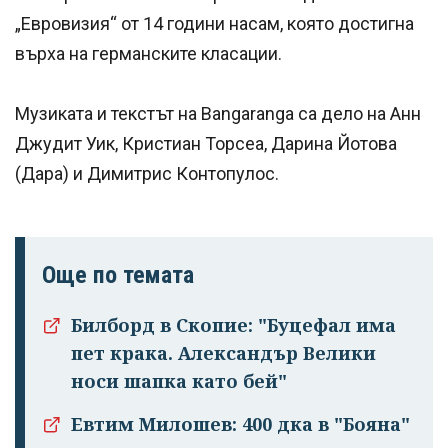
„Евровизия“ от 14 години насам, която достигна
върха на германските класации.
Музиката и текстът на Bangaranga са дело на Анн
Джудит Уик, Кристиан Торсеа, Дарина Йотова
(Дара) и Димитрис Контопулос.
Още по темата
Билборд в Скопие: "Буцефал има
пет крака. Александър Велики
носи шапка като бей"
Евтим Милошев: 400 дка в "Бояна"