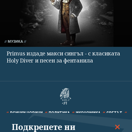
МУЗИКА
Primus издаде макси сингъл - с класиката
Holy Diver и песен за фентанила
ВСИЧКИ НОВИНИ
ПОЛИТИКА
ИКОНОМИКА
СВЕТЪТ
Подкрепете ни
СПОРТ
КУЛТУРА
ТЕХНОЛОГИИ
КАЛЕЙДОСКОП