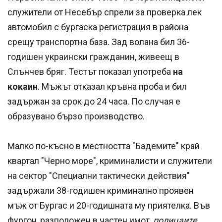
служители от Несебър спрели за проверка лек
автомобил с бургаска регистрация в района
срещу транспортна база. Зад волана бил 36-
годишен украински гражданин, живеещ в
Слънчев бряг. Тестът показал употреба
на
кокаин
. Мъжът отказал кръвна проба и бил
задържан за срок до 24 часа. По случая е
образувано бързо производство.
Малко по-късно в местността "Бадемите" край
квартал "Черно море", криминалисти и служители
на сектор "Специални тактически действия"
задържали 38-годишен криминално проявен
мъж от Бургас и 20-годишната му приятелка. Във
фургон, разположен в частен имот,
полицаите