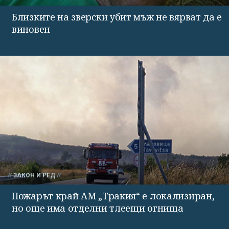
Близките на зверски убит мъж не вярват да е
виновен
ЗАКОН И РЕД
Пожарът край АМ „Тракия“ е локализиран,
но още има отделни тлеещи огнища