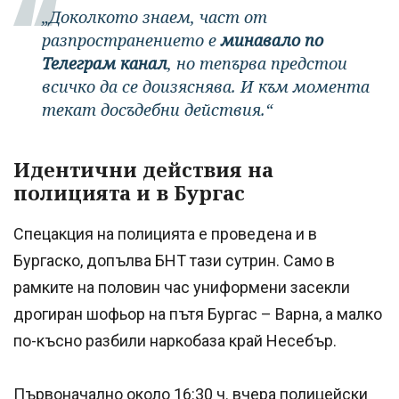
„Доколкото знаем, част от
разпространението е
минавало по
Телеграм канал
, но тепърва предстои
всичко да се доизяснява. И към момента
текат досъдебни действия.“
Идентични действия на
полицията и в Бургас
Спецакция на полицията е проведена и в
Бургаско, допълва БНТ тази сутрин. Само в
рамките на половин час униформени засекли
дрогиран шофьор на пътя Бургас – Варна, а малко
по-късно разбили наркобаза край Несебър.
Първоначално около 16:30 ч. вчера полицейски