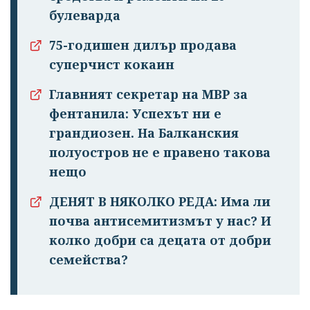
булеварда
75-годишен дилър продава
суперчист кокаин
Главният секретар на МВР за
фентанила: Успехът ни е
грандиозен. На Балканския
полуостров не е правено такова
нещо
ДЕНЯТ В НЯКОЛКО РЕДА: Има ли
почва антисемитизмът у нас? И
колко добри са децата от добри
семейства?