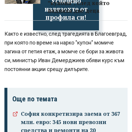
Успешно
"купона", след който
излязохте от
паднаха две деца
профила си!
Както е известно, след трагедията в Благоевград,
при която по време на нарко "купон" момиче
загина от петия етаж, а момче се бори за живота
си, министър Иван Демерджиев обяви курс към
постоянни акции срещу дилърите.
Още по темата
София конкретизира заема от 367
млн. евро: 345 нови превозни
средства и ремонти на 20