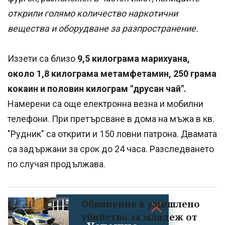
открили голямо количество наркотични
вещества и оборудване за разпространение.
Иззети са близо
9,5 килограма марихуана,
около 1,8 килограма метамфетамин, 250 грама
кокаин и половин килограм "друсан чай".
Намерени са още електронна везна и мобилни
телефони. При претърсване в дома на мъжа в кв.
"Рудник" са открити и 150 ловни патрона. Двамата
са задържани за срок до 24 часа. Разследването
по случая продължава.
Обвинение в умишлено
убийство за младеж от