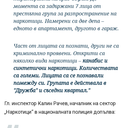
момента са задържани 7 лица от
престъпна група за разпространение на
наркотици. Намерени са две депа –
едното в апартамент, другото в гараж.
Част от лицата са познати, други не са
криминално проявени. Открити са
няколко вида наркотици –
канабис и
синтетични наркотици. Количествата
са големи. Лицата са се познавали
помежду си. Групата е действала в
"Дружба" и съседни квартал."
Гл. инспектор Калин Рачев, началник на сектор
„Наркотици“ в националната полиция допълва: