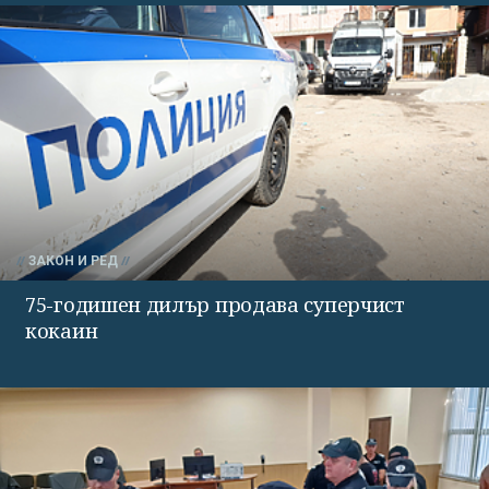
ЗАКОН И РЕД
75-годишен дилър продава суперчист
кокаин