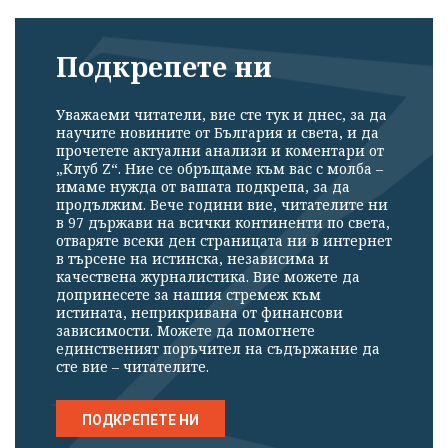
Подкрепете ни
Уважаеми читатели, вие сте тук и днес, за да
научите новините от България и света, и да
прочетете актуални анализи и коментари от
„Клуб Z“. Ние се обръщаме към вас с молба –
имаме нужда от вашата подкрепа, за да
продължим. Вече години вие, читателите ни
в 97 държави на всички континенти по света,
отваряте всеки ден страницата ни в интернет
в търсене на истинска, независима и
качествена журналистика. Вие можете да
допринесете за нашия стремеж към
истината, неприкривана от финансови
зависимости. Можете да помогнете
единственият поръчител на съдържание да
сте вие – читателите.
ПОДКРЕПЕТЕ НИ