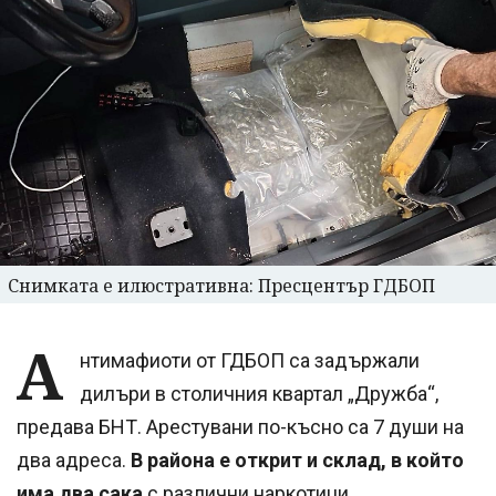
Снимката е илюстративна: Пресцентър ГДБОП
А
нтимафиоти от ГДБОП са задържали
дилъри в столичния квартал „Дружба“,
предава БНТ. Арестувани по-късно са 7 души на
два адреса.
В района е открит и склад, в който
има два сака
с различни наркотици.