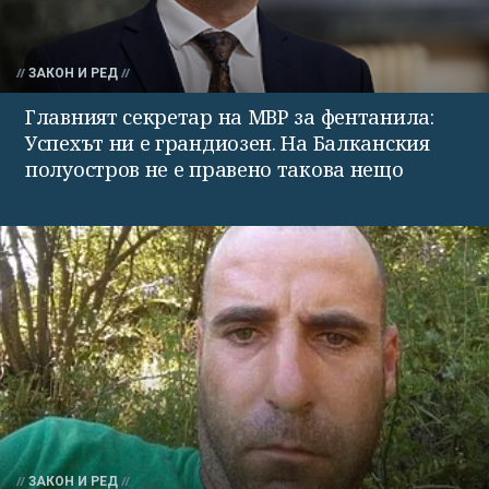
ЗАКОН И РЕД
Главният секретар на МВР за фентанила:
Успехът ни е грандиозен. На Балканския
полуостров не е правено такова нещо
ЗАКОН И РЕД