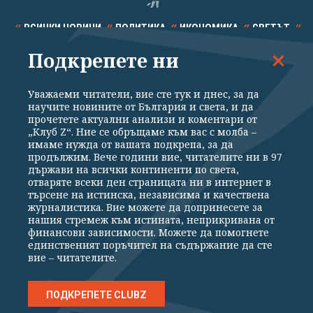
ВСИЧКИ НОВИНИ
ПОЛИТИКА
ИКОНОМИКА
СВЕТЪТ
Подкрепете ни
СПОРТ
КУЛТУРА
ТЕХНОЛОГИИ
КАЛЕЙДОСКОП
МНЕНИЯ
Уважаеми читатели, вие сте тук и днес, за да
научите новините от България и света, и да
прочетете актуални анализи и коментари от
„Клуб Z“. Ние се обръщаме към вас с молба –
имаме нужда от вашата подкрепа, за да
продължим. Вече години вие, читателите ни в 97
Общи условия
Политика за поверителност
държави на всички континенти по света,
отваряте всеки ден страницата ни в интернет в
Реклама
Партньори
Контакти
За Клуб Z
търсене на истинска, независима и качествена
Екип
Подкрепете ни
журналистика. Вие можете да допринесете за
нашия стремеж към истината, неприкривана от
финансови зависимости. Можете да помогнете
единственият поръчител на съдържание да сте
Издател на www.clubz.bg е „Клуб Зебра Медия“ ЕООД, София, ул. "Алеко
вие – читателите.
Константинов" 3. Всички права запазени 2026 „Клуб Зебра Медия“
ЕООД.
Препечатването на материали, снимки и видео от www.clubz.bg без
разрешение ще бъде преследвано по съдебен път, съгласно
ПОДКРЕПЕТЕ CLUBZ
ОБЩИТЕ УСЛОВИЯ