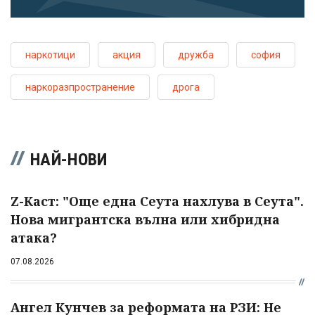
наркотици
акция
дружба
софия
наркоразпространение
дрога
НАЙ-НОВИ
Z-Каст: "Още една Сеута нахлува в Сеута".
Нова мигрантска вълна или хибридна
атака?
07.08.2026
Ангел Кунчев за реформата на РЗИ: Не