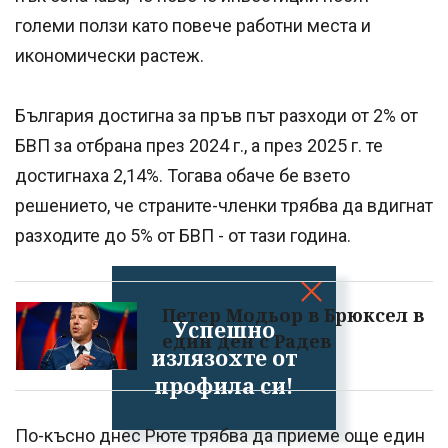
големи ползи като повече работни места и
икономически растеж.
България достигна за пръв път разходи от 2% от
БВП за отбрана през 2024 г., а през 2025 г. те
достигнаха 2,14%. Тогава обаче бе взето
решението, че страните-членки трябва да вдигнат
разходите до 5% от БВП - от тази година.
Петер Модьор в Брюксел в
Успешно
един ден с Радев
излязохте от
профила си!
По-късно днес Рюте трябва да приеме още един