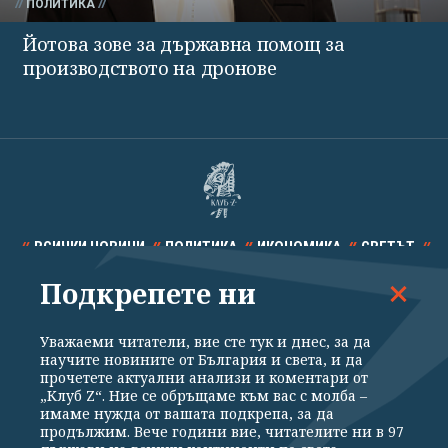
ПОЛИТИКА
Йотова зове за държавна помощ за
производството на дронове
ВСИЧКИ НОВИНИ
ПОЛИТИКА
ИКОНОМИКА
СВЕТЪТ
Подкрепете ни
СПОРТ
КУЛТУРА
ТЕХНОЛОГИИ
КАЛЕЙДОСКОП
МНЕНИЯ
Уважаеми читатели, вие сте тук и днес, за да
научите новините от България и света, и да
прочетете актуални анализи и коментари от
„Клуб Z“. Ние се обръщаме към вас с молба –
имаме нужда от вашата подкрепа, за да
продължим. Вече години вие, читателите ни в 97
Общи условия
Политика за поверителност