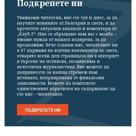
Подкрепете ни
Уважаеми читатели, вие сте тук и днес, за да
научите новините от България и света, и да
прочетете актуални анализи и коментари от
„Клуб Z“. Ние се обръщаме към вас с молба –
имаме нужда от вашата подкрепа, за да
продължим. Вече години вие, читателите ни
в 97 държави на всички континенти по света,
отваряте всеки ден страницата ни в интернет
в търсене на истинска, независима и
качествена журналистика. Вие можете да
допринесете за нашия стремеж към
истината, неприкривана от финансови
зависимости. Можете да помогнете
единственият поръчител на съдържание да
сте вие – читателите.
ПОДКРЕПЕТЕ НИ