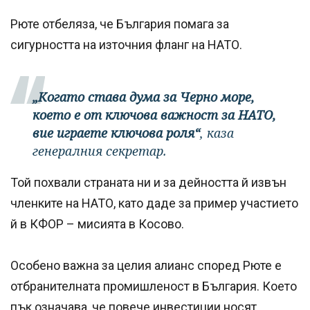
Рюте отбеляза, че България помага за
сигурността на източния фланг на НАТО.
„Когато става дума за Черно море,
което е от ключова важност за НАТО,
вие играете ключова роля“
, каза
генералния секретар.
Той похвали страната ни и за дейността й извън
членките на НАТО, като даде за пример участието
й в КФОР – мисията в Косово.
Особено важна за целия алианс според Рюте е
отбранителната промишленост в България. Което
пък означава, че повече инвестиции носят