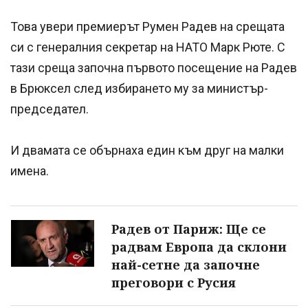
Това увери премиерът Румен Радев на срещата
си с генералния секретар на НАТО Марк Рюте. С
тази среща започна първото посещение на Радев
в Брюксел след избирането му за министър-
председател.
И двамата се обърнаха един към друг на малки
имена.
Радев от Париж: Ще се
радвам Европа да склони
най-сетне да започне
преговори с Русия