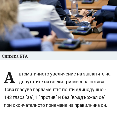
Снимка БТА
А
втоматичното увеличение на заплатите на
депутатите на всеки три месеца остава.
Това гласува парламентът почти единодушно -
143 гласа "за", 1 "против" и без "въздържал се"
при окончателното приемане на правилника си.