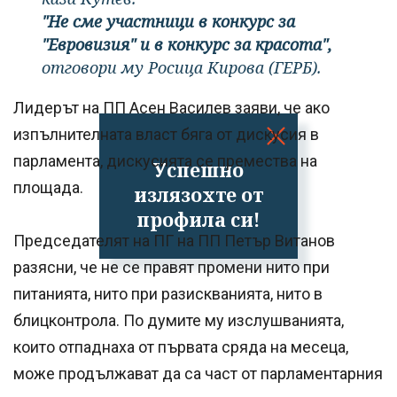
"Не сме участници в конкурс за
"Евровизия" и в конкурс за красота",
отговори му Росица Кирова (ГЕРБ).
Лидерът на ПП Асен Василев заяви, че ако
изпълнителната власт бяга от дискусия в
парламента, дискусията се премества на
Успешно
площада.
излязохте от
профила си!
Председателят на ПГ на ПП Петър Витанов
разясни, че не се правят промени нито при
питанията, нито при разискванията, нито в
блицконтрола. По думите му изслушванията,
които отпаднаха от първата сряда на месеца,
може продължават да са част от парламентарния