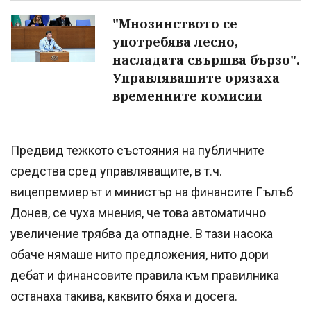
"Мнозинството се
употребява лесно,
насладата свършва бързо".
Управляващите орязаха
временните комисии
Предвид тежкото състояния на публичните
средства сред управляващите, в т.ч.
вицепремиерът и министър на финансите Гълъб
Донев, се чуха мнения, че това автоматично
увеличение трябва да отпадне. В тази насока
обаче нямаше нито предложения, нито дори
дебат и финансовите правила към правилника
останаха такива, каквито бяха и досега.