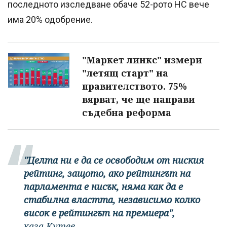
последното изследване обаче 52-рото НС вече
има 20% одобрение.
"Маркет линкс" измери
"летящ старт" на
правителството. 75%
вярват, че ще направи
съдебна реформа
"Целта ни е да се освободим от ниския
рейтинг, защото, ако рейтингът на
парламента е нисък, няма как да е
стабилна властта, независимо колко
висок е рейтингът на премиера",
каза Кутев.