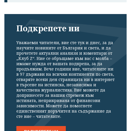
Подкрепете ни
Уважаеми читатели, вие сте тук и днес, за да
научите новините от България и света, и да
прочетете актуални анализи и коментари от
„Клуб Z“. Ние се обръщаме към вас с молба –
имаме нужда от вашата подкрепа, за да
продължим. Вече години вие, читателите ни
в 97 държави на всички континенти по света,
отваряте всеки ден страницата ни в интернет
в търсене на истинска, независима и
качествена журналистика. Вие можете да
допринесете за нашия стремеж към
истината, неприкривана от финансови
зависимости. Можете да помогнете
единственият поръчител на съдържание да
сте вие – читателите.