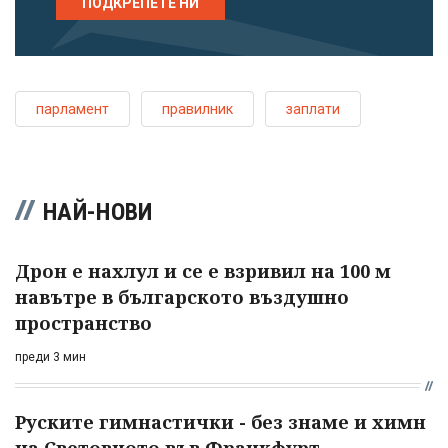
ПОДКРЕПЕТЕ НИ
парламент
правилник
заплати
НАЙ-НОВИ
Дрон е нахлул и се е взривил на 100 м
навътре в българското въздушно
пространство
преди 3 мин
Руските гимнастички - без знаме и химн
на Световното във Франкфурт