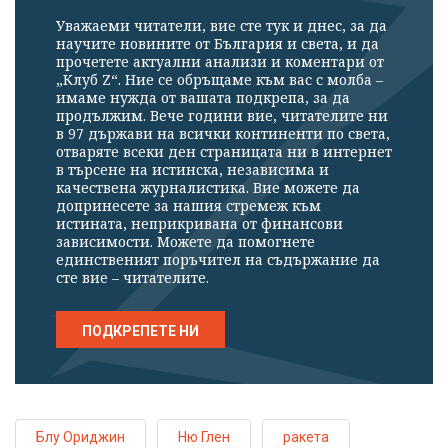
излязохте от
Уважаеми читатели, вие сте тук и днес, за да
научите новините от България и света, и да
профила си!
прочетете актуални анализи и коментари от
„Клуб Z“. Ние се обръщаме към вас с молба –
имаме нужда от вашата подкрепа, за да
продължим. Вече години вие, читателите ни
в 97 държави на всички континенти по света,
отваряте всеки ден страницата ни в интернет
в търсене на истинска, независима и
качествена журналистика. Вие можете да
допринесете за нашия стремеж към
истината, неприкривана от финансови
зависимости. Можете да помогнете
единственият поръчител на съдържание да
сте вие – читателите.
ПОДКРЕПЕТЕ НИ
Блу Ориджин
Ню Глен
ракета