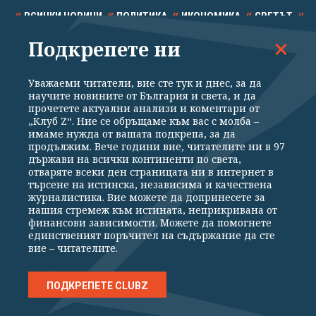
ВСИЧКИ НОВИНИ
ПОЛИТИКА
ИКОНОМИКА
СВЕТЪТ
Подкрепете ни
СПОРТ
КУЛТУРА
ТЕХНОЛОГИИ
КАЛЕЙДОСКОП
МНЕНИЯ
Уважаеми читатели, вие сте тук и днес, за да
научите новините от България и света, и да
прочетете актуални анализи и коментари от
„Клуб Z“. Ние се обръщаме към вас с молба –
имаме нужда от вашата подкрепа, за да
продължим. Вече години вие, читателите ни в 97
Общи условия
Политика за поверителност
държави на всички континенти по света,
отваряте всеки ден страницата ни в интернет в
Реклама
Партньори
Контакти
За Клуб Z
търсене на истинска, независима и качествена
Екип
Подкрепете ни
журналистика. Вие можете да допринесете за
нашия стремеж към истината, неприкривана от
финансови зависимости. Можете да помогнете
единственият поръчител на съдържание да сте
Издател на www.clubz.bg е „Клуб Зебра Медия“ ЕООД, София, ул. "Алеко
вие – читателите.
Константинов" 3. Всички права запазени 2026 „Клуб Зебра Медия“
ЕООД.
Препечатването на материали, снимки и видео от www.clubz.bg без
разрешение ще бъде преследвано по съдебен път, съгласно
ПОДКРЕПЕТЕ CLUBZ
ОБЩИТЕ УСЛОВИЯ