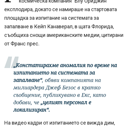
космическа компания "Блу Ориджин"
експлодира, докато се намираше на стартовата
площадка за изпитание на системата за
запалване в Кейп Канаверал, в щата Флорида,
съобщиха снощи американските медии, цитирани
от Франс прес.
„Констатирахме аномалия по време на
изпитанието на системата за
запалване“
, обяви компанията на
милиардера Джеф Безос в кратко
съобщение, публикувано в Екс, като
добави, че
„целият персонал е
локализиран“.
На видео кадри от изпитанието се вижда дим,