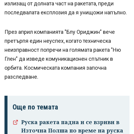
излизащ от долната част на ракетата, преди
последвалата експлозия да я унищожи напълно.
През април компанията "Блу Ориджин" вече
претърпя един неуспех, когато техническа
неизправност попречи на голямата ракета "Ню
Глен" да изведе комуникационен спътник в
орбита. Космическата компания започна
разследване.
Още по темата
Руска ракета падна и се взриви в
Източна Полша по време на руска