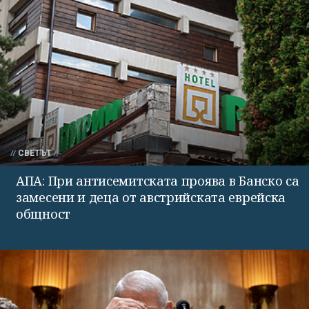
СВЕТЪТ
АПА: При антисемитската проява в Банско са
замесени и деца от австрийската еврейска
общност