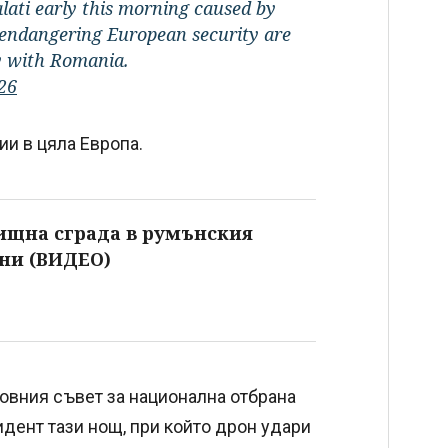
lati early this morning caused by
 endangering European security are
ty with Romania.
26
ии в цяла Европа.
ищна сграда в румънския
ени (ВИДЕО)
вния съвет за национална отбрана
дент тази нощ, при който дрон удари