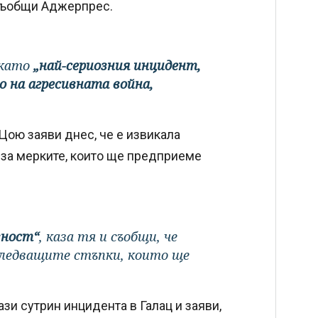
 съобщи Аджерпрес.
 като
„най-сериозния инцидент,
 на агресивната война,
ою заяви днес, че е извикала
 за мерките, които ще предприеме
зност“
, каза тя и съобщи, че
ледващите стъпки, които ще
и сутрин инцидента в Галац и заяви,