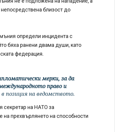
умъния не е подложена на нападение, а
в непосредствена близост до
умъния определи инцидента с
йто бяха ранени двама души, като
уската федерация.
пломатически мерки, за да
 международното право и
ва в позиция на ведомството.
я секретар на НАТО за
не на прехвърлянето на способности