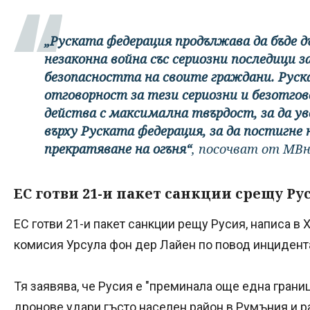
„Руската федерация продължава да бъде д
незаконна война със сериозни последици 
безопасността на своите граждани. Руск
отговорност за тези сериозни и безотго
действа с максимална твърдост, за да у
върху Руската федерация, за да постигне 
прекратяване на огъня“
, посочват от МВн
ЕС готви 21-и пакет санкции срещу Ру
ЕС готви 21-и пакет санкции рещу Русия, написа в
комисия Урсула фон дер Лайен по повод инцидента
Тя заявява, че Русия е "преминала още една границ
дронове удари гъсто населен район в Румъния и р