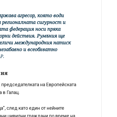
ържава агресор, която води
за регионалната сигурност и
ата федерация носи пряка
ворни действия. Румъния ще
величи международния натиск
незабавно и всеобхватно
Р.
сия
 Х председателката на Европейската
 в Галац.
а", след като един от нейните
ани цивилни граждани по време на