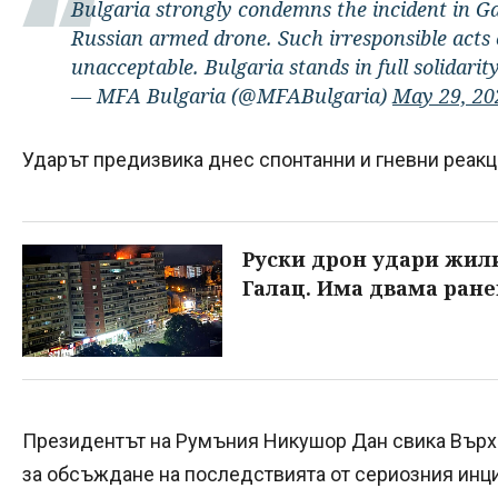
Bulgaria strongly condemns the incident in Ga
Russian armed drone. Such irresponsible acts
unacceptable. Bulgaria stands in full solidari
— MFA Bulgaria (@MFABulgaria)
May 29, 20
Ударът предизвика днес спонтанни и гневни реакц
Руски дрон удари жил
Галац. Има двама ран
Президентът на Румъния Никушор Дан свика Върхо
за обсъждане на последствията от сериозния инци