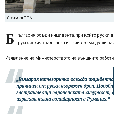
Снимка БТА
Б
ългария осъди инцидента, при който руски 
румънския град Галац и рани двама души ран
Изявление на Министерството на външните работи 
„България категорично осъжда инцидента 
причинен от руски въоръжен дрон. Подобн
застрашаващи европейската сигурност, с
изразява пълна солидарност с Румъния.“