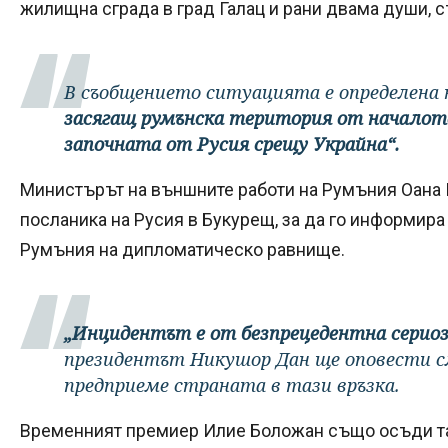
жилищна сграда в град Галац и рани двама души,
В съобщението ситуацията е определена
засягащ румънска територия от началото
започната от Русия срещу Украйна“.
Министърът на външните работи на Румъния Оана Ц
посланика на Русия в Букурещ, за да го информира
Румъния на дипломатическо равнище.
„Инцидентът е от безпрецедентна серио
президентът Никушор Дан ще оповести с
предприеме страната в тази връзка.
Временният премиер Илие Боложан също осъди таз