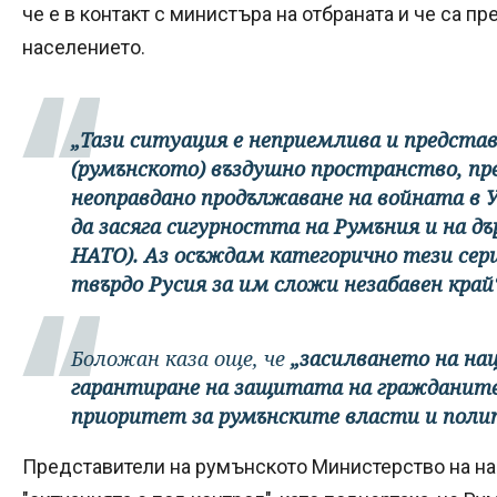
че е в контакт с министъра на отбраната и че са п
населението.
„Тази ситуация е неприемлива и представ
(румънското) въздушно пространство, пр
неоправдано продължаване на войната в У
да засяга сигурността на Румъния и на 
НАТО). Аз осъждам категорично тези сер
твърдо Русия за им сложи незабавен край
Боложан каза още, че
„засилването на на
гарантиране на защитата на гражданите
приоритет за румънските власти и полит
Представители на румънското Министерство на нац