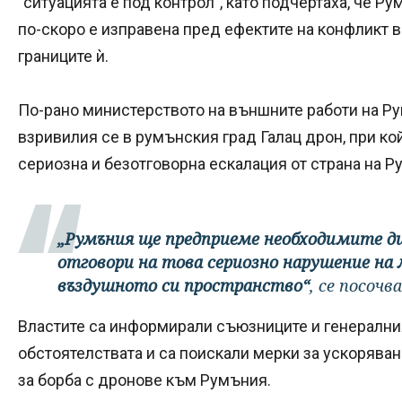
"ситуацията е под контрол", като подчертаха, че Р
по-скоро е изправена пред ефектите на конфликт 
границите ѝ.
По-рано министерството на външните работи на Р
взривилия се в румънския град Галац дрон, при ко
сериозна и безотговорна ескалация от страна на Р
„Румъния ще предприеме необходимите ди
отговори на това сериозно нарушение на
въздушното си пространство“
, се посоч
Властите са информирали съюзниците и генерални
обстоятелствата и са поискали мерки за ускорява
за борба с дронове към Румъния.