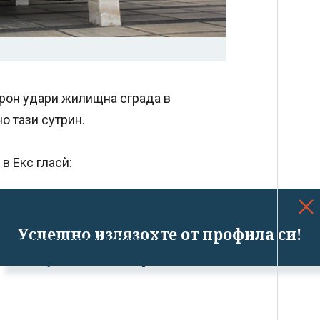
дрон удари жилищна сграда в
о тази сутрин.
в Екс гласѝ:
в Галац рано тази сутрин,
Успешно излязохте от профила си!
и безотговорни действия,
а недопустими. България