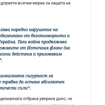
редприети всички мерки за защита на
лява поредно нарушение на
едизвикано от безотговорното и
крайна. Тази война продължава
държавите от Източния фланг (на
иозни действия и призовавам
“.
ционалната сигурност за
 трябва да остане абсолютен
ически сили“.
ионалната отбрана увериха днес, че