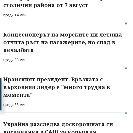
столични района от 7 август
преди 14 мин
Концесионерът на морските ни летища
отчита ръст на пасажерите, но спад в
печалбата
преди 33 мин
Иранският президент: Връзката с
върховния лидер е "много трудна в
момента"
преди 33 мин
Украйна разследва доскорошната си
посланичка в САЩ за корупция