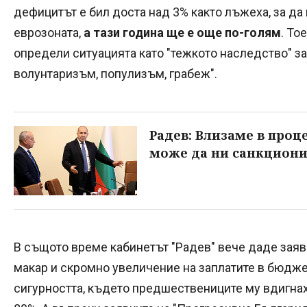
дефицитът е бил доста над 3% както лъжеха, за да 
еврозоната,
а тази година ще е още по-голям
. То
определи ситуацията като "тежкото наследство" з
волунтаризъм, популизъм, грабеж".
Радев: Влизаме в проц
може да ни санкцион
В същото време кабинетът "Радев" вече даде заявк
макар и скромно увеличение на заплатите в бюджетн
сигурността, където предшествениците му вдигна