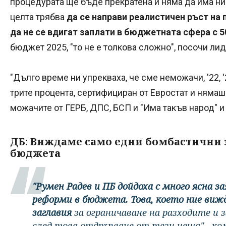
процедурата ще бъде прекратена и няма да има ни
целта трябва
да се направи реалистичен ръст на 
да не се вдигат заплати в бюджетната сфера с 50
бюджет 2025, "то не е толкова сложно", посочи лид
"Дълго време ни упрекваха, че сме неможачи, '22, '
трите процента, сертифициран от Евростат и нямаш
можачите от ГЕРБ, ДПС, БСП и "Има такъв народ" 
ДБ: Виждаме само едни бомбастични 
бюджета
"Румен Радев и ПБ дойдоха с много ясна з
реформи в бюджета. Това, което ние виж
заглавия
за ограничаване на разходите и
след това отдръпване от тези неща" - к