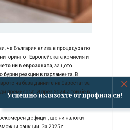
ви, че България влиза в процедура по
ниторинг от Европейската комисия и
ето ни в еврозоната
, защото
о бурни реакции в парламента. В
врото на база данните на Евростат за
рди премиерът. И през 2024-а той бе в
Успешно излязохте от профила си!
прекомерен дефицит, ще ни наложи
можни санкции. За 2025 г.