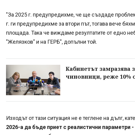
"За 2025 г. предупредихме, че ще създаде пробле
г. ги предупредихме за втори път, тогава вече бяхм
площада. Така че виждаме резултатите от едно не
"Желязков" и на ГЕРБ", допълни той.
Кабинетът замразява 
чиновници, реже 10% 
Изходът от тази ситуация не е теглене на дълг, кат
2026-а да бъде приет с реалистични параметри 