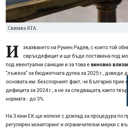
Снимка БТА
И
зказването на Румен Радев, с което той обя
свръхдефицит и ще бъде поставена под мо
под евентуални санкции и за това е
виновно влизан
"лъжеха" за бюджетната дупка за 2025 г., доведе д
основата им: безспорният факт, че България прие е
дефицита за 2024 г., а не за следващата, както твъ
нормата - до 3%.
На 3 юни ЕК ще излезе с доклад за процедура по 
регулярен мониторинг и ограничителни мерки с въз