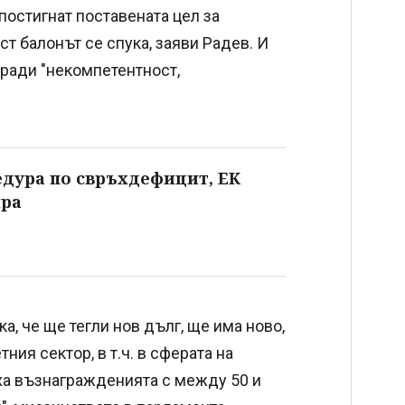
постигнат поставената цел за
ест балонът се спука, заяви Радев. И
аради "некомпетентност,
едура по свръхдефицит, ЕК
ира
а, че ще тегли нов дълг, ще има ново,
ия сектор, в т.ч. в сферата на
ха възнагражденията с между 50 и