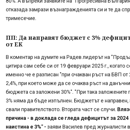
80%. А въпреки заявките на "Прогресивна България
отказада замрази възнагражденията си и те да спр
тримесечие.
ПП: Да направят бюджет с 3% дефицит
от ЕК
В коментар на думите на Радев лидерът на "Прод
цитира сам себе си от 19 февруари 2025 г., когат
именно че е разписан "при очакван ръст на БВП от
2,4%, при което може да се очаква ръст на данъчнит
бюджета са заложени 30%". "При така заложените 
3% няма да бъде изпълнен. Бюджетът е направен, з
свали правителството. Втората част се случи.
Вляз
причина - в доклада се гледа дефицитът за 2024 
наистина е 3%" -
заяви Василев пред журналисти в