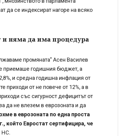
", мнозинството в парламента
ат да се индексират нагоре на всяко
 и няма да има процедура
ължаваме промяната" Асен Василев
о се приемаше годишния бюджет, а
 2,8%, и средна годишна инфлация от
е приходи от не повече от 12%, а в
приходи със сигурност дефицитът от
а да не влезем в еврозоната и да
охме в еврозоната по една проста
г., който Евростат сертифицира, че
 НС.