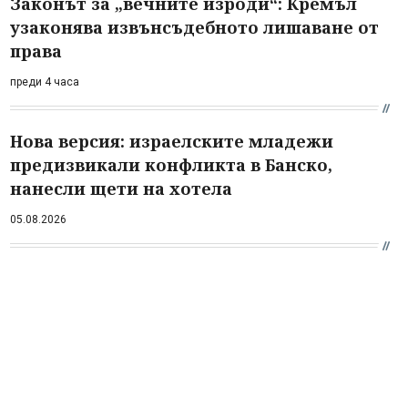
Законът за „вечните изроди“: Кремъл
узаконява извънсъдебното лишаване от
права
преди 4 часа
Нова версия: израелските младежи
предизвикали конфликта в Банско,
нанесли щети на хотела
05.08.2026