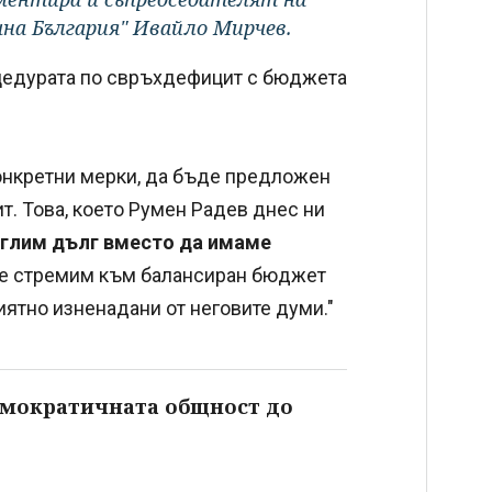
чна България" Ивайло Мирчев.
оцедурата по свръхдефицит с бюджета
конкретни мерки, да бъде предложен
т. Това, което Румен Радев днес ни
теглим дълг вместо да имаме
се стремим към балансиран бюджет
иятно изненадани от неговите думи."
емократичната общност до