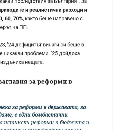
какви последствия за България". За
приходите и реалистични разходи и
, 60, 70%
, както беше направено с
ерът на ПП.
23, '24 дефицитът винаги си беше в
е никакви проблеми. '25 дойдоха
и издъниха нещата.
заглавия за реформи в
аявка за реформи в държавата, за
даме, е едни бомбастични
 за истински реформи в бюджета и
оментира и съпредседателят на