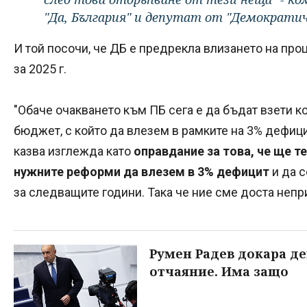
"Да, България" и депутат от "Демократи
И той посочи, че ДБ е предрекла влизането на пр
за 2025 г.
"Обаче очакването към ПБ сега е да бъдат взети 
бюджет, с който да влезем в рамките на 3% дефици
казва изглежда като
оправдание за това, че ще 
нужните реформи да влезем в 3% дефицит
и да 
за следващите години. Така че ние сме доста непр
Румен Радев докара д
отчаяние. Има защо