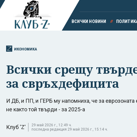
ВСИЧКИ НОВИНИ
ПОЛИТИК
ИКОНОМИКА
Всички срещу твърде
за свръхдефицита
И ДБ, и ПП, и ГЕРБ му напомниха, че за еврозоната 
не както той твърди - за 2025-а
29 май 2026 г., 12:49 ч.
Клуб 'Z'
последна редакция 29 май 2026 г., 15:14 ч.