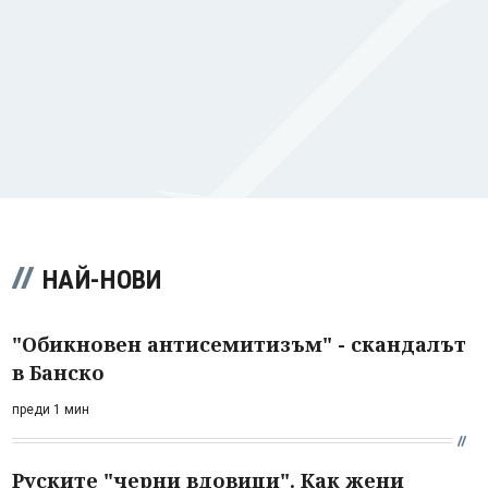
НАЙ-НОВИ
"Обикновен антисемитизъм" - скандалът
в Банско
преди 1 мин
Руските "черни вдовици". Как жени