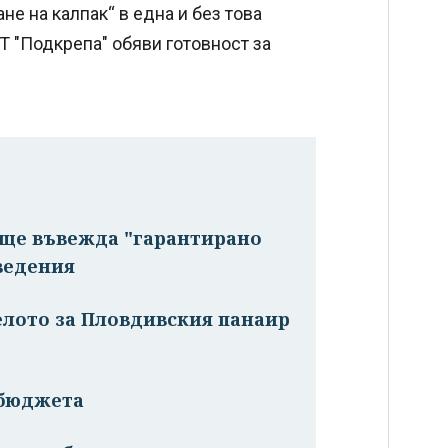
е на калпак“ в една и без това
 "Подкрепа" обяви готовност за
а ще въвежда "гарантирано
ведения
елото за Пловдивския панаир
 бюджета