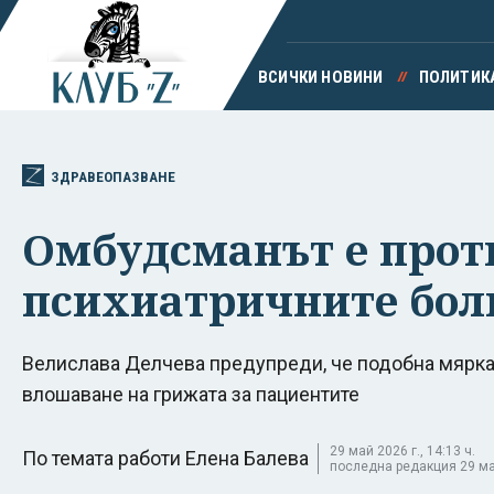
ВСИЧКИ НОВИНИ
ПОЛИТИК
ЗДРАВЕОПАЗВАНЕ
Омбудсманът е проти
психиатричните бо
Велислава Делчева предупреди, че подобна мярк
влошаване на грижата за пациентите
29 май 2026 г., 14:13 ч.
По темата работи Елена Балева
последна редакция 29 май 