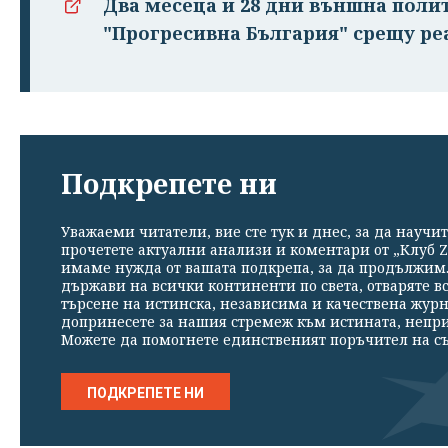
Два месеца и 28 дни външна поли
"Прогресивна България" срещу ре
Подкрепете ни
Уважаеми читатели, вие сте тук и днес, за да научит
прочетете актуални анализи и коментари от „Клуб Z
имаме нужда от вашата подкрепа, за да продължим. 
държави на всички континенти по света, отваряте в
търсене на истинска, независима и качествена жур
допринесете за нашия стремеж към истината, непр
Можете да помогнете единственият поръчител на съ
ПОДКРЕПЕТЕ НИ