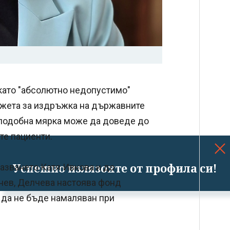
ато "абсолютно недопустимо"
джета за издръжка на държавните
е подобна мярка може да доведе до
те пациенти.
Успешно излязохте от профила си!
азването Катя Ивкова и до
нев, Делчева настоява фонд
да не бъде намаляван при