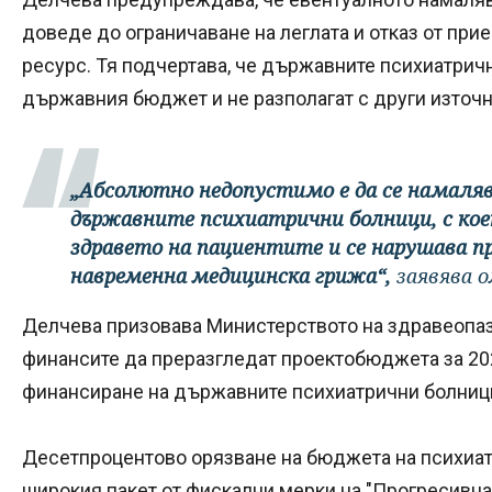
доведе до ограничаване на леглата и отказ от при
ресурс. Тя подчертава, че държавните психиатрич
държавния бюджет и не разполагат с други източн
„Абсолютно недопустимо е да се намаляв
държавните психиатрични болници, с ко
здравето на пациентите и се нарушава п
навременна медицинска грижа“,
заявява 
Делчева призовава Министерството на здравеопаз
финансите да преразгледат проектобюджета за 202
финансиране на държавните психиатрични болниц
Десетпроцентово орязване на бюджета на психиатр
широкия пакет от фискални мерки на "Прогресивна