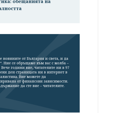
тика: обещанията на
алността
е новините от България и света, и да
“. Ние се обръщаме към вас с молба –
Вече години вие, читателите ни в 97
секи ден страницата ни в интернет в
налистика. Вие можете да
икривана от финансови зависимости.
държание да сте вие – читателите.