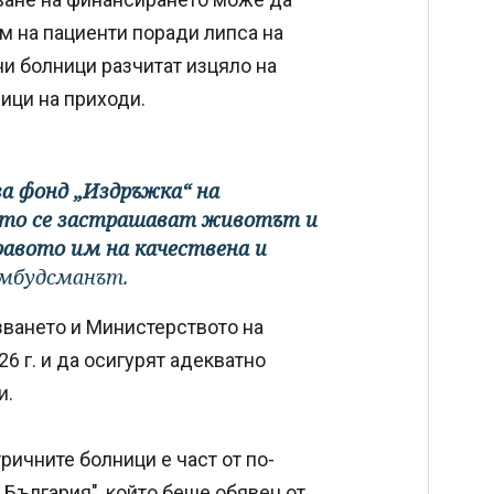
ем на пациенти поради липса на
ни болници разчитат изцяло на
ици на приходи.
а фонд „Издръжка“ на
ето се застрашават животът и
равото им на качествена и
омбудсманът.
ването и Министерството на
6 г. и да осигурят адекватно
и.
ичните болници е част от по-
 България", който беше обявен от