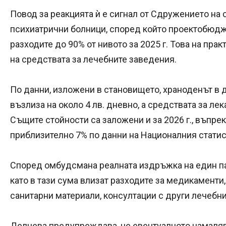
Повод за реакцията ѝ е сигнал от Сдружението на
психиатрични болници, според който проектобюд
разходите до 90% от нивото за 2025 г. Това на пр
на средствата за лечебните заведения.
По данни, изложени в становището, храноденът в
възлиза на около 4 лв. дневно, а средствата за лека
Същите стойности са заложени и за 2026 г., въпре
приблизително 7% по данни на Националния статис
Според омбудсмана реалната издръжка на един пац
като в тази сума влизат разходите за медикаменти, 
санитарни материали, консултации с други лечебн
Делчева предупреждава, че евентуалното намаля