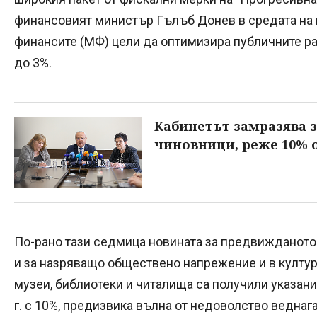
финансовият министър Гълъб Донев в средата на 
финансите (МФ) цели да оптимизира публичните р
до 3%.
Кабинетът замразява 
чиновници, реже 10% 
По-рано тази седмица новината за предвижданот
и за назряващо обществено напрежение и в културн
музеи, библиотеки и читалища са получили указан
г. с 10%, предизвика вълна от недоволство веднаг