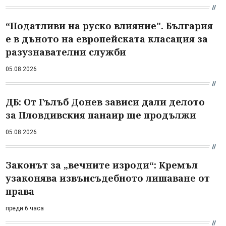
“Податливи на руско влияние". България
е в дъното на европейската класация за
разузнавателни служби
05.08.2026
ДБ: От Гълъб Донев зависи дали делото
за Пловдивския панаир ще продължи
05.08.2026
Законът за „вечните изроди“: Кремъл
узаконява извънсъдебното лишаване от
права
преди 6 часа