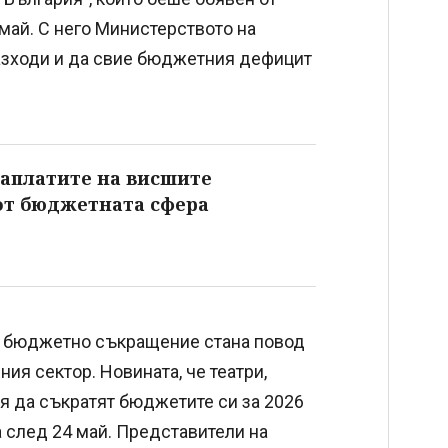
май. С него Министерството на
азходи и да свие бюджетния дефицит
заплатите на висшите
от бюджетната сфера
о бюджетно съкращение стана повод
ия сектор. Новината, че театри,
ия да съкратят бюджетите си за 2026
а след 24 май. Представители на