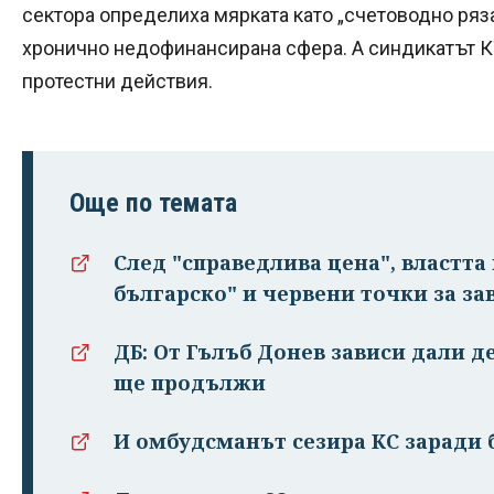
сектора определиха мярката като „счетоводно рязан
хронично недофинансирана сфера. А синдикатът КТ
протестни действия.
Още по темата
След "справедлива цена", властт
българско" и червени точки за за
ДБ: От Гълъб Донев зависи дали д
ще продължи
И омбудсманът сезира КС заради