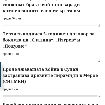
сключват брак с войници заради
компенсациите след смъртта им
преди 40 мин
Терзиев подписа 5-годишен договор за
боклука на „Слатина“, „Изгрев“ и
„Подуяне“
преди 1 час
Продължаващата война в Судан
застрашава древните пирамиди в Мерое
(СНИМКИ)
преди 1 час
Еврейски организации се срещнаха с и.д.