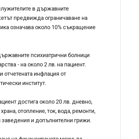
 служителите в държавните
жетът предвижда ограничаване на
актика означава около 10% съкращение
 държавните психиатрични болници
рства - на около 2 лв. на пациент.
ки отчетената инфлация от
тически институт.
иент достига около 20 лв. дневно,
храна, отопление, ток, вода, ремонти,
и заведения и допълнителни грижи.
ване на финансирането може да