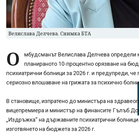
Велислава Делчева. Снимка БТА
О
мбудсманът Велислава Делчева определи к
планираното 10-процентно орязване на бю
психиатрични болници за 2026 г. и предупреди, ч
сериозно влошаване на грижата за психично болни
В становище, изпратено до министъра на здравеоп
вицепремиера и министър на финансите Гълъб До
„Издръжка“ на държавните психиатрични болници 
изготвянето на бюджета за 2026 г.