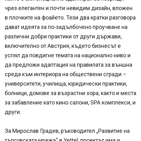
чрез елегантен и почти невидим дизайн, вложен
в плочките на фоайето. Тези два кратки разговора
дават идеята за по-задълбочено проучване на
различни добри практики от други държави,
включително от Австрия, където бизнесът е
успял да повдигне темата на национално ниво и
да предложи адаптация на правилата за външна
среда към интериора на обществени сгради –
университети, училища, юридически практики,
болници, домове за възрастни хора, както и места
за забавление като кино салони, SPA комплекси, и
други.
За Мирослав Градев, ръководител „Развитие на
търговската мрежа“ в Yettel, проектът има и