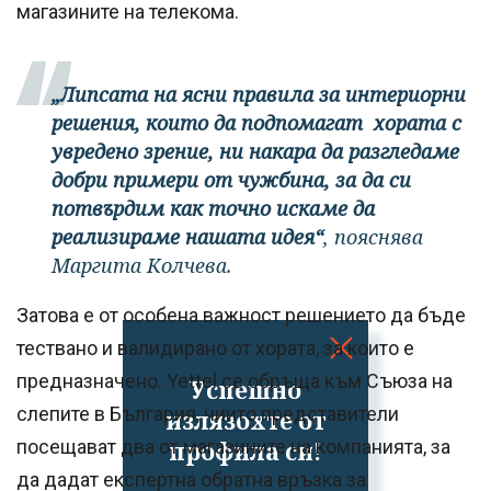
магазините на телекома.
„Липсата на ясни правила за интериорни
решения, които да подпомагат хората с
увредено зрение, ни накара да разгледаме
добри примери от чужбина, за да си
потвърдим как точно искаме да
реализираме нашата идея“
, пояснява
Маргита Колчева.
Затова е от особена важност решението да бъде
тествано и валидирано от хората, за които е
предназначено. Yettel се обръща към Съюза на
Успешно
слепите в България, чиито представители
излязохте от
профила си!
посещават два от магазините на компанията, за
да дадат експертна обратна връзка за