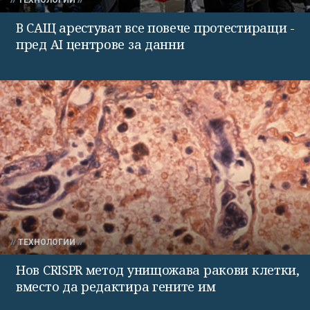
В САЩ арестуват все повече протестиращи -
пред AI центрове за данни
ТЕХНОЛОГИИ
Нов CRISPR метод унищожава ракови клетки,
вместо да редактира гените им