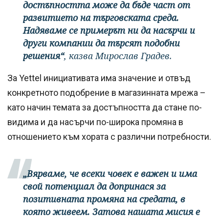
достъпността може да бъде част от
развитието на търговската среда.
Надяваме се примерът ни да насърчи и
други компании да търсят подобни
решения“
, казва Мирослав Градев.
За Yettel инициативата има значение и отвъд
конкретното подобрение в магазинната мрежа –
като начин темата за достъпността да стане по-
видима и да насърчи по-широка промяна в
отношението към хората с различни потребности.
„Вярваме, че всеки човек е важен и има
свой потенциал да допринася за
позитивната промяна на средата, в
която живеем. Затова нашата мисия е