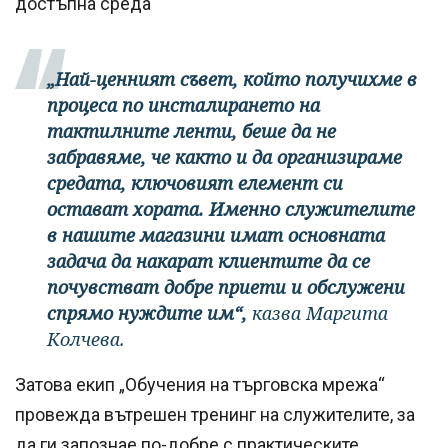
достъпна среда
„Най-ценният съвет, който получихме в
процеса по инсталирането на
тактилните ленти, беше да не
забравяме, че както и да организираме
средата, ключовият елемент си
остават хората. Именно служителите
в нашите магазини имат основната
задача да накарат клиентите да се
почувстват добре приети и обслужени
спрямо нуждите им“,
казва Маргита
Колчева.
Затова екип „Обучения на търговска мрежа“
провежда вътрешен тренинг на служителите, за
да ги запознае по-добре с практическите