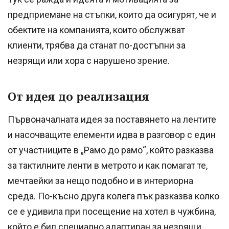
предприемане на стъпки, които да осигурят, че и
обектите на компанията, които обслужват
клиенти, трябва да станат по-достъпни за
незрящи или хора с нарушено зрение.
От идея до реализация
Първоначалната идея за поставянето на лентите
и насочващите елементи идва в разговор с един
от участниците в „Рамо до рамо“, който разказва
за тактилните ленти в метрото и как помагат те,
мечтаейки за нещо подобно и в интериорна
среда. По-късно друга колега пък разказва колко
се е удивила при посещение на хотел в чужбина,
който е бил специално адаптиран за незрящи