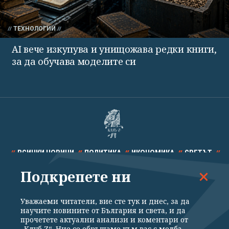
ТЕХНОЛОГИИ
AI вече изкупува и унищожава редки книги,
за да обучава моделите си
ВСИЧКИ НОВИНИ
ПОЛИТИКА
ИКОНОМИКА
СВЕТЪТ
Подкрепете ни
СПОРТ
КУЛТУРА
ТЕХНОЛОГИИ
КАЛЕЙДОСКОП
МНЕНИЯ
Уважаеми читатели, вие сте тук и днес, за да
научите новините от България и света, и да
прочетете актуални анализи и коментари от
„Клуб Z“. Ние се обръщаме към вас с молба –