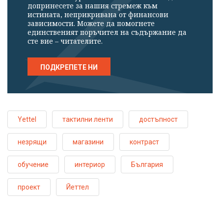
допринесете за нашия стремеж към
истината, неприкривана от финансови
зависимости. Можете да помогнете
единственият поръчител на съдържание да
сте вие – читателите.
ПОДКРЕПЕТЕ НИ
Yettel
тактилни ленти
достъпност
незрящи
магазини
контраст
обучение
интериор
България
проект
Йеттел