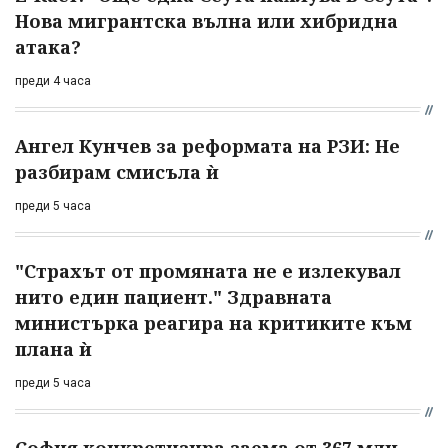
Нова мигрантска вълна или хибридна
атака?
преди 4 часа
Ангел Кунчев за реформата на РЗИ: Не
разбирам смисъла ѝ
преди 5 часа
"Страхът от промяната не е излекувал
нито един пациент." Здравната
министърка реагира на критиките към
плана ѝ
преди 5 часа
София конкретизира заема от 367 млн.