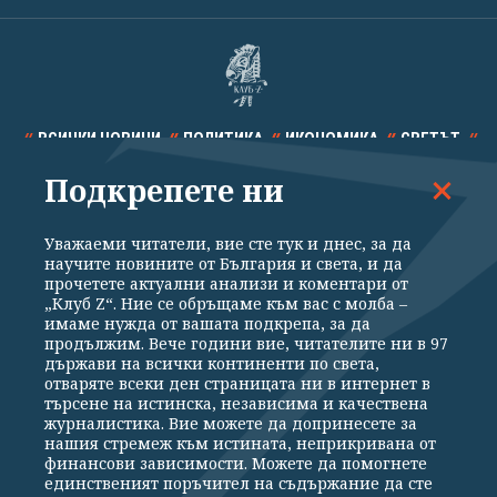
ВСИЧКИ НОВИНИ
ПОЛИТИКА
ИКОНОМИКА
СВЕТЪТ
Подкрепете ни
СПОРТ
КУЛТУРА
ТЕХНОЛОГИИ
КАЛЕЙДОСКОП
МНЕНИЯ
Уважаеми читатели, вие сте тук и днес, за да
научите новините от България и света, и да
прочетете актуални анализи и коментари от
„Клуб Z“. Ние се обръщаме към вас с молба –
имаме нужда от вашата подкрепа, за да
продължим. Вече години вие, читателите ни в 97
Общи условия
Политика за поверителност
държави на всички континенти по света,
отваряте всеки ден страницата ни в интернет в
Реклама
Партньори
Контакти
За Клуб Z
търсене на истинска, независима и качествена
Екип
Подкрепете ни
журналистика. Вие можете да допринесете за
нашия стремеж към истината, неприкривана от
финансови зависимости. Можете да помогнете
единственият поръчител на съдържание да сте
Издател на www.clubz.bg е „Клуб Зебра Медия“ ЕООД, София, ул. "Алеко