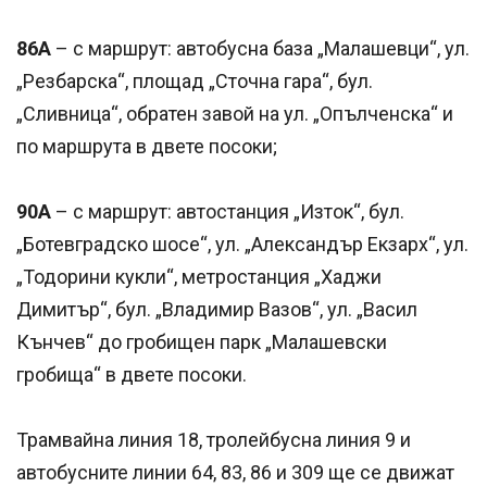
86А
– с маршрут: автобусна база „Малашевци“, ул.
„Резбарска“, площад „Сточна гара“, бул.
„Сливница“, обратен завой на ул. „Опълченска“ и
по маршрута в двете посоки;
90А
– с маршрут: автостанция „Изток“, бул.
„Ботевградско шосе“, ул. „Александър Екзарх“, ул.
„Тодорини кукли“, метростанция „Хаджи
Димитър“, бул. „Владимир Вазов“, ул. „Васил
Кънчев“ до гробищен парк „Малашевски
гробища“ в двете посоки.
Трамвайна линия 18, тролейбусна линия 9 и
автобусните линии 64, 83, 86 и 309 ще се движат