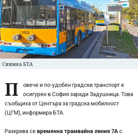
Снимка БТА
П
овече и по-удобен градски транспорт е
осигурен в София заради Задушница. Това
съобщиха от Центъра за градска мобилност
(ЦГМ), информира БТА.
Разкрива се
временна трамвайна линия 7А
с