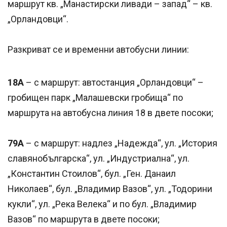
маршрут кв. „Манастирски ливади – запад“ – кв.
„Орландовци“.
Разкриват се и временни автобусни линии:
18А
– с маршрут: автостанция „Орландовци“ –
гробищен парк „Малашевски гробища“ по
маршрута на автобусна линия 18 в двете посоки;
79А
– с маршрут: надлез „Надежда“, ул. „История
славянобългарска“, ул. „Индустриална“, ул.
„Константин Стоилов“, бул. „Ген. Данаил
Николаев“, бул. „Владимир Вазов“, ул. „Тодорини
кукли“, ул. „Река Велека“ и по бул. „Владимир
Вазов“ по маршрута в двете посоки;