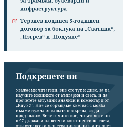
за трамваи, булеварди и
инфраструктура
Успешно
излязохте от
Терзиев подписа 5-годишен
профила си!
договор за боклука на „Слатина“,
„Изгрев“ и „Подуяне“
Подкрепете ни
Уважаеми читатели, вие сте тук и днес, за да
научите новините от България и света, и да
прочетете актуални анализи и коментари от
„Клуб Z“. Ние се обръщаме към вас с молба –
имаме нужда от вашата подкрепа, за да
продължим. Вече години вие, читателите ни
в 97 държави на всички континенти по света,
отваряте всеки ден страницата ни в интернет