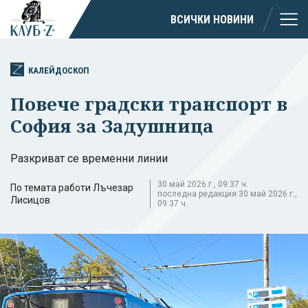
ВСИЧКИ НОВИНИ
КАЛЕЙДОСКОП
Повече градски транспорт в
София за Задушница
Разкриват се временни линии
30 май 2026 г., 09:37 ч.
По темата работи Лъчезар
последна редакция 30 май 2026 г.,
Лисицов
09:37 ч.