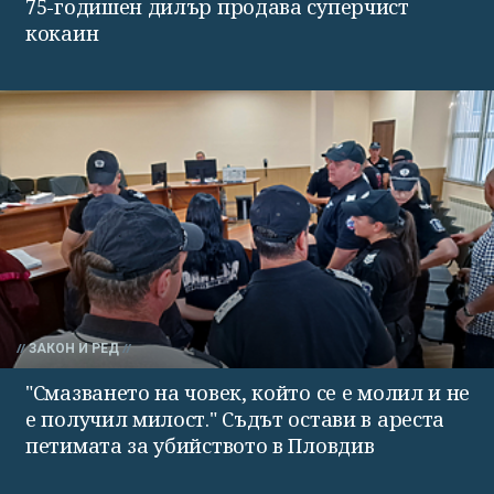
75-годишен дилър продава суперчист
кокаин
ЗАКОН И РЕД
"Смазването на човек, който се е молил и не
е получил милост." Съдът остави в ареста
петимата за убийството в Пловдив