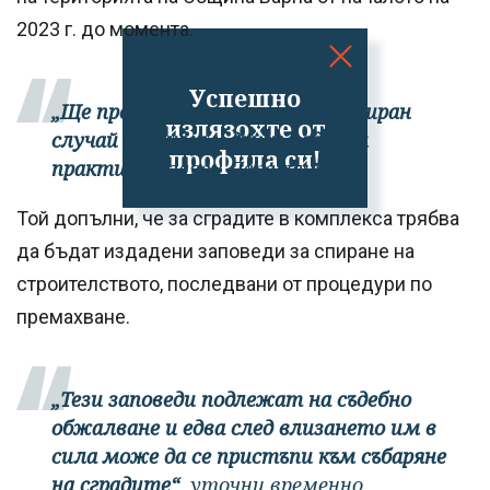
2023 г. до момента.
Успешно
„Ще проверим дали това е изолиран
излязохте от
случай или има и други подобни
профила си!
практики“,
заяви Даракчиев.
Той допълни, че за сградите в комплекса трябва
да бъдат издадени заповеди за спиране на
строителството, последвани от процедури по
премахване.
„Тези заповеди подлежат на съдебно
обжалване и едва след влизането им в
сила може да се пристъпи към събаряне
на сградите“
, уточни временно