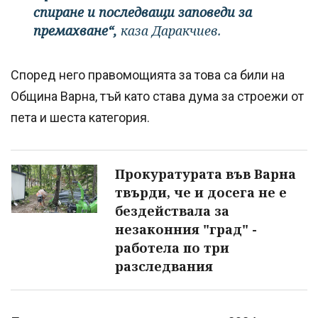
спиране и последващи заповеди за
премахване“,
каза Даракчиев.
Според него правомощията за това са били на
Община Варна, тъй като става дума за строежи от
пета и шеста категория.
Прокуратурата във Варна
твърди, че и досега не е
бездействала за
незаконния "град" -
работела по три
разследвания