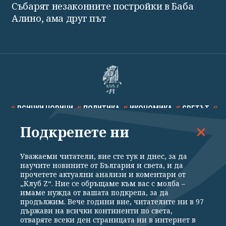
Събарят незаконните постройки в Баба
Алино, ама друг път
ВСИЧКИ НОВИНИ
ПОЛИТИКА
ИКОНОМИКА
СВЕТЪТ
Подкрепете ни
СПОРТ
КУЛТУРА
ТЕХНОЛОГИИ
КАЛЕЙДОСКОП
МНЕНИЯ
Уважаеми читатели, вие сте тук и днес, за да
научите новините от България и света, и да
прочетете актуални анализи и коментари от
„Клуб Z“. Ние се обръщаме към вас с молба –
имаме нужда от вашата подкрепа, за да
продължим. Вече години вие, читателите ни в 97
Общи условия
Политика за поверителност
държави на всички континенти по света,
отваряте всеки ден страницата ни в интернет в
Реклама
Партньори
Контакти
За Клуб Z