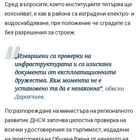
Сред въпросите, които институциите тепърва ще
изясняват, е как в района са изградени електро- и
водоснабдяване, при положение че сградите са
без разрешения за строеж.
„Извършени са проверки на
инфраструктурата и са изискани
документи от експлоатационните
дружества. Към момента не е
установено тя да е незаконна“
, обясни
Даракчиев.
По разпореждане на министъра на регионалното
развитие ДНСК започва цялостна проверка на
всички удостоверения за търпимост, издадени
на територията на Община Варна от началото на