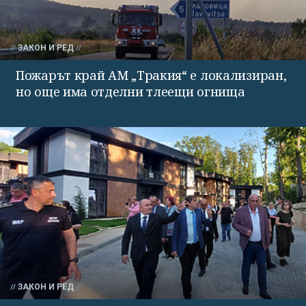
ЗАКОН И РЕД
Пожарът край АМ „Тракия“ е локализиран,
но още има отделни тлеещи огнища
ЗАКОН И РЕД