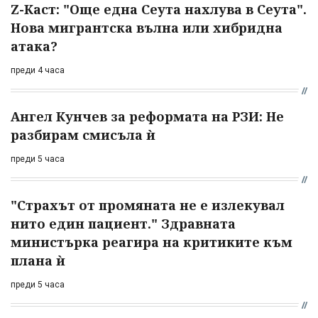
Z-Каст: "Още една Сеута нахлува в Сеута".
Нова мигрантска вълна или хибридна
атака?
преди 4 часа
Ангел Кунчев за реформата на РЗИ: Не
разбирам смисъла ѝ
преди 5 часа
"Страхът от промяната не е излекувал
нито един пациент." Здравната
министърка реагира на критиките към
плана ѝ
преди 5 часа