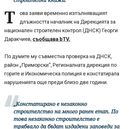
строителни книжа.
Т
ова заяви временно изпълняващият
длъжността началник на Дирекцията за
национален строителен контрол (ДНСК) Георги
Даракчиев,
съобщава bTV.
По думите му съвместна проверка на ДНСК,
район „Приморски“, Регионалната дирекция по
горите и Икономическа полиция е констатирала
нарушенията още преди близо две години.
„Констатирано е незаконно
строителство на много ранен етап. По
това незаконно строителство е
трябвало да бъдат издадени заповеди за