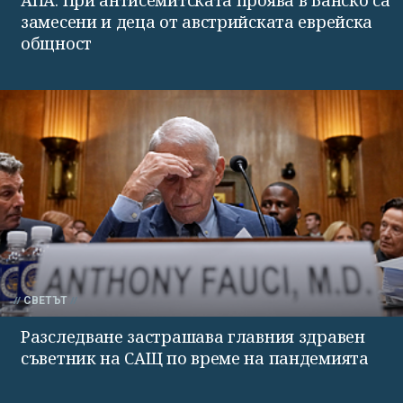
замесени и деца от австрийската еврейска
общност
СВЕТЪТ
Разследване застрашава главния здравен
съветник на САЩ по време на пандемията