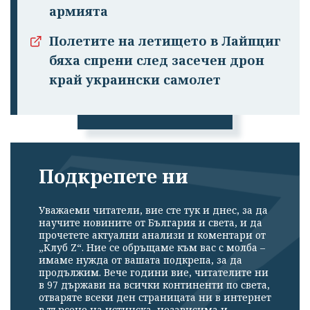
армията
Полетите на летището в Лайпциг
Успешно
бяха спрени след засечен дрон
излязохте от
край украински самолет
профила си!
Подкрепете ни
Уважаеми читатели, вие сте тук и днес, за да
научите новините от България и света, и да
прочетете актуални анализи и коментари от
„Клуб Z“. Ние се обръщаме към вас с молба –
имаме нужда от вашата подкрепа, за да
продължим. Вече години вие, читателите ни
в 97 държави на всички континенти по света,
отваряте всеки ден страницата ни в интернет
в търсене на истинска, независима и