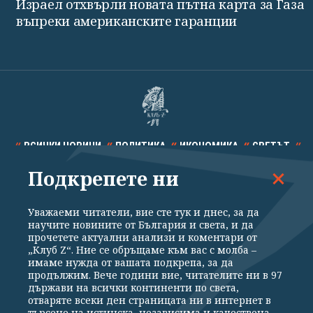
Израел отхвърли новата пътна карта за Газа
въпреки американските гаранции
ВСИЧКИ НОВИНИ
ПОЛИТИКА
ИКОНОМИКА
СВЕТЪТ
Подкрепете ни
СПОРТ
КУЛТУРА
ТЕХНОЛОГИИ
КАЛЕЙДОСКОП
МНЕНИЯ
Уважаеми читатели, вие сте тук и днес, за да
научите новините от България и света, и да
прочетете актуални анализи и коментари от
„Клуб Z“. Ние се обръщаме към вас с молба –
имаме нужда от вашата подкрепа, за да
продължим. Вече години вие, читателите ни в 97
Общи условия
Политика за поверителност
държави на всички континенти по света,
отваряте всеки ден страницата ни в интернет в
Реклама
Партньори
Контакти
За Клуб Z
търсене на истинска, независима и качествена