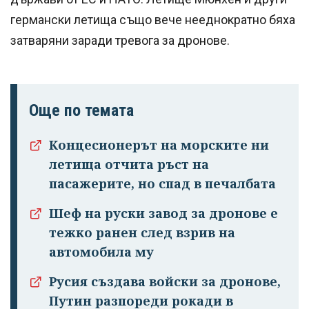
германски летища също вече нееднократно бяха
затваряни заради тревога за дронове.
Още по темата
Концесионерът на морските ни
летища отчита ръст на
пасажерите, но спад в печалбата
Шеф на руски завод за дронове е
тежко ранен след взрив на
автомобила му
Русия създава войски за дронове,
Путин разпореди рокади в