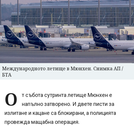
Международното летище в Мюнхен. Снимка АП /
БТА
О
т събота сутринта летище Мюнхен е
напълно затворено. И двете писти за
излитане и кацане са блокирани, а полицията
провежда мащабна операция.