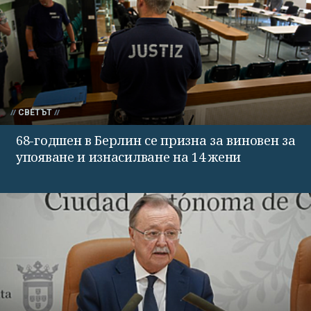
СВЕТЪТ
68-годшен в Берлин се призна за виновен за
упояване и изнасилване на 14 жени