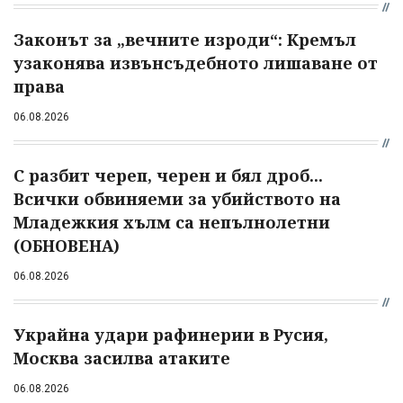
Законът за „вечните изроди“: Кремъл
узаконява извънсъдебното лишаване от
права
06.08.2026
С разбит череп, черен и бял дроб...
Всички обвиняеми за убийството на
Младежкия хълм са непълнолетни
(ОБНОВЕНА)
06.08.2026
Украйна удари рафинерии в Русия,
Москва засилва атаките
06.08.2026