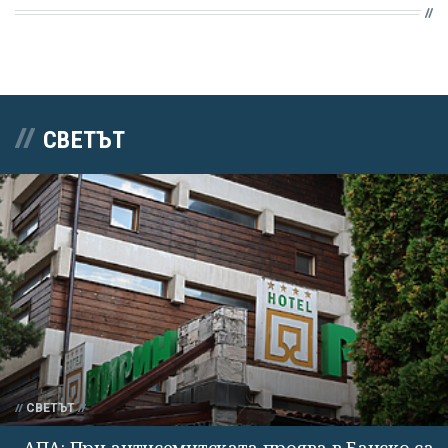
СВЕТЪТ
СВЕТЪТ
АПА: При антисемитската проява в Банско са