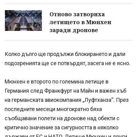
Отново затвориха
летището в Мюнхен
заради дронове
Колко дълго ще продължи блокирането и дали
подозренията ще се потвърдят, засега не е ясно.
Мюнхен е второто по големина летище в
Германия след Франкфурт на Майн и важен хъб
на германската авиокомпания „Луфтханза“. През
последните месеци многократно бяха
съобщавани полети на дронове над обекти с
критично значение за сигурността в няколко
държави от ЕС и НАТО. Летище Мюнхен и други