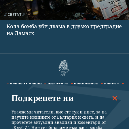
СВЕТЪТ
Кола бомба уби двама в друзко предградие
на Дамаск
ВСИЧКИ НОВИНИ
ПОЛИТИКА
ИКОНОМИКА
СВЕТЪТ
Подкрепете ни
СПОРТ
КУЛТУРА
ТЕХНОЛОГИИ
КАЛЕЙДОСКОП
МНЕНИЯ
Уважаеми читатели, вие сте тук и днес, за да
научите новините от България и света, и да
прочетете актуални анализи и коментари от
„Клуб Z“. Ние се обръщаме към вас с молба –