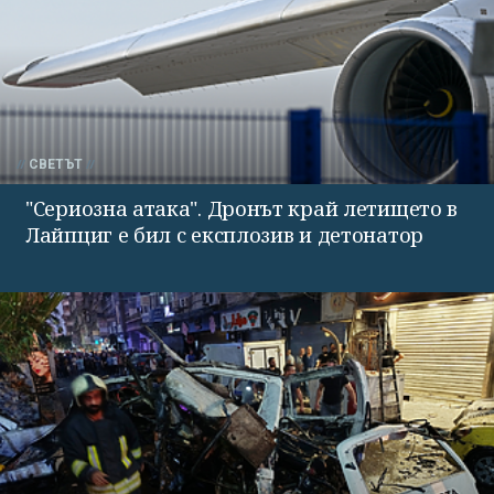
СВЕТЪТ
"Сериозна атака". Дронът край летището в
Лайпциг е бил с експлозив и детонатор