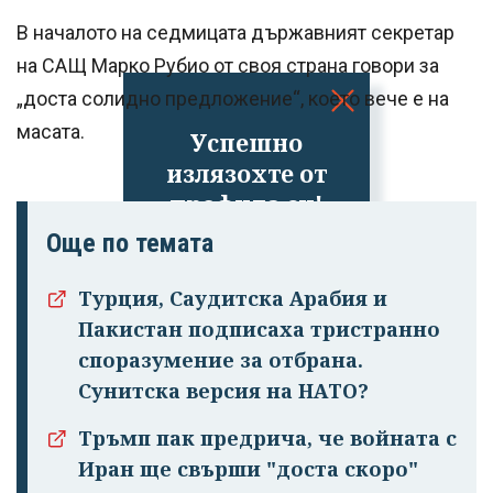
В началото на седмицата държавният секретар
на САЩ Марко Рубио от своя страна говори за
„доста солидно предложение“, което вече е на
масата.
Успешно
излязохте от
профила си!
Още по темата
Турция, Саудитска Арабия и
Пакистан подписаха тристранно
споразумение за отбрана.
Сунитска версия на НАТО?
Тръмп пак предрича, че войната с
Иран ще свърши "доста скоро"