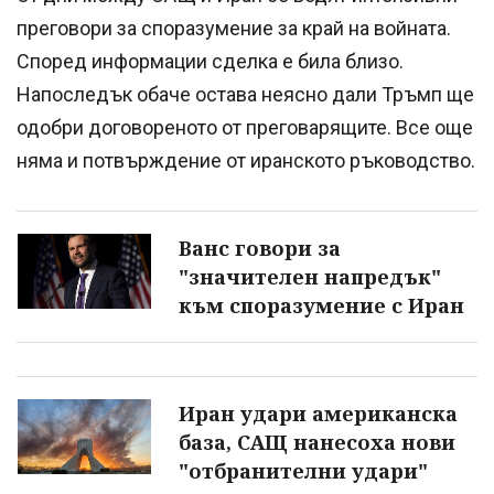
преговори за споразумение за край на войната.
Според информации сделка е била близо.
Напоследък обаче остава неясно дали Тръмп ще
одобри договореното от преговарящите. Все още
няма и потвърждение от иранското ръководство.
Ванс говори за
"значителен напредък"
към споразумение с Иран
Иран удари американска
база, САЩ нанесоха нови
"отбранителни удари"