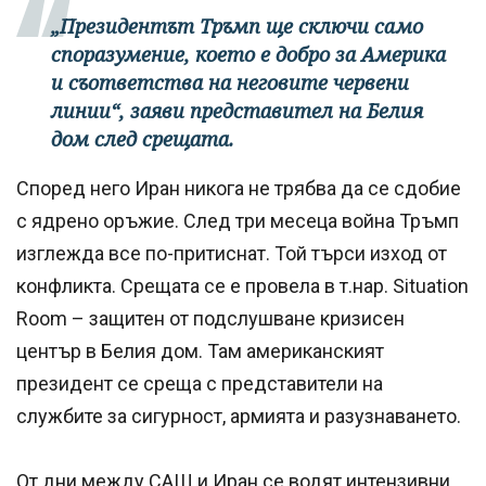
„Президентът Тръмп ще сключи само
споразумение, което е добро за Америка
и съответства на неговите червени
линии“, заяви представител на Белия
дом след срещата.
Според него Иран никога не трябва да се сдобие
с ядрено оръжие. След три месеца война Тръмп
изглежда все по-притиснат. Той търси изход от
конфликта. Срещата се е провела в т.нар. Situation
Room – защитен от подслушване кризисен
център в Белия дом. Там американският
президент се среща с представители на
службите за сигурност, армията и разузнаването.
От дни между САЩ и Иран се водят интензивни