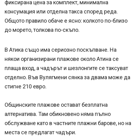
фиксирана цена за комплект, минимална
консумация или отделна такса според реда.
Общото правило обаче е ясно: колкото по-близо
до морето, толкова по-скъпо.
В Атика също има сериозно поскъпване. На
някои организирани плажове около Атина се
плаща вход, а чадърът и шезлонгите се таксуват
отделно. Във Вулягмени сянка за двама може да
стигне 210 евро.
Общинските плажове остават безплатна
алтернатива. Там обикновено няма пълно
обслужване като в частните плажни барове, но на
места се предлагат чадъри.