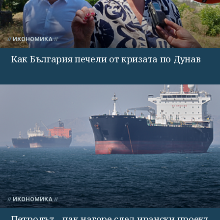
ИКОНОМИКА
Как България печели от кризата по Дунав
ИКОНОМИКА
Петролът - пак нагоре след ирански проект