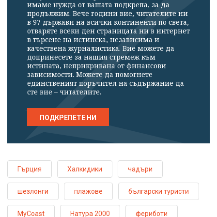
имаме нужда от вашата подкрепа, за да
продължим. Вече години вие, читателите ни
в 97 държави на всички континенти по света,
отваряте всеки ден страницата ни в интернет
в търсене на истинска, независима и
качествена журналистика. Вие можете да
допринесете за нашия стремеж към
истината, неприкривана от финансови
зависимости. Можете да помогнете
единственият поръчител на съдържание да
сте вие – читателите.
ПОДКРЕПЕТЕ НИ
Гърция
Халкидики
чадъри
шезлонги
плажове
български туристи
MyCoast
Натура 2000
фериботи