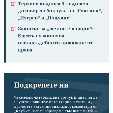
Терзиев подписа 5-годишен
договор за боклука на „Слатина“,
„Изгрев“ и „Подуяне“
Законът за „вечните изроди“:
Кремъл узаконява
извънсъдебното лишаване от
права
Подкрепете ни
Уважаеми читатели, вие сте тук и днес, за да
научите новините от България и света, и да
прочетете актуални анализи и коментари от
„Клуб Z“. Ние се обръщаме към вас с молба –