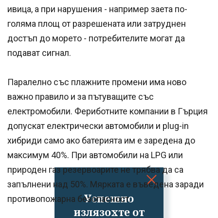
ивица, а при нарушения - например заета по-
голяма площ от разрешената или затруднен
достъп до морето - потребителите могат да
подават сигнал.
Паралелно със плажните промени има ново
важно правило и за пътуващите със
електромобили. Фериботните компании в Гърция
допускат електрически автомобили и plug-in
хибриди само ако батерията им е заредена до
максимум 40%. При автомобили на LPG или
природен газ резервоарите не трябва да са
запълнени над 50%. Мярката е въведена заради
Успешно
противопожарна безопасност.
излязохте от