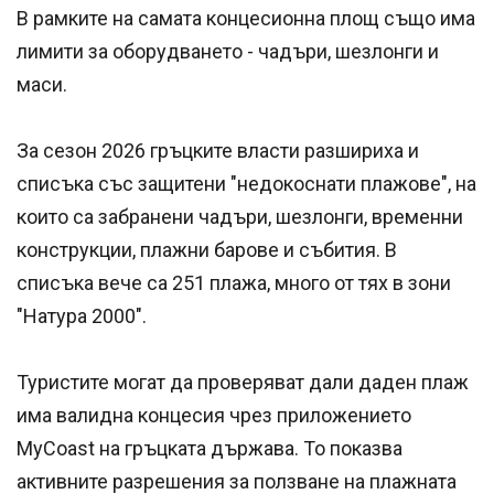
В рамките на самата концесионна площ също има
лимити за оборудването - чадъри, шезлонги и
маси.
За сезон 2026 гръцките власти разшириха и
списъка със защитени "недокоснати плажове", на
които са забранени чадъри, шезлонги, временни
конструкции, плажни барове и събития. В
списъка вече са 251 плажа, много от тях в зони
"Натура 2000".
Туристите могат да проверяват дали даден плаж
има валидна концесия чрез приложението
MyCoast на гръцката държава. То показва
активните разрешения за ползване на плажната