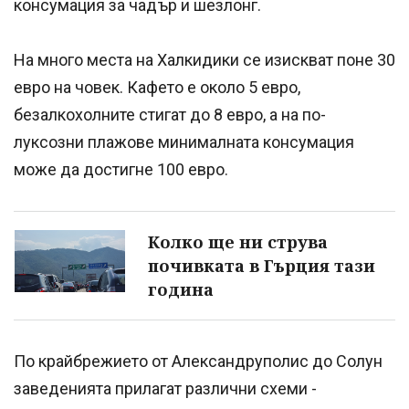
консумация за чадър и шезлонг.
На много места на Халкидики се изискват поне 30
евро на човек. Кафето е около 5 евро,
безалкохолните стигат до 8 евро, а на по-
луксозни плажове минималната консумация
може да достигне 100 евро.
Колко ще ни струва
почивката в Гърция тази
година
По крайбрежието от Александруполис до Солун
заведенията прилагат различни схеми -