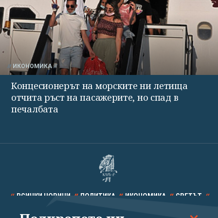
ИКОНОМИКА
Концесионерът на морските ни летища
отчита ръст на пасажерите, но спад в
печалбата
ВСИЧКИ НОВИНИ
ПОЛИТИКА
ИКОНОМИКА
СВЕТЪТ
СПОРТ
КУЛТУРА
ТЕХНОЛОГИИ
КАЛЕЙДОСКОП