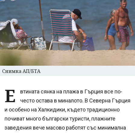
Снимка АП/БТА
Е
втината сянка на плажа в Гърция все по-
често остава в миналото. В Северна Гърция
и особено на Халкидики, където традиционно
почиват много български туристи, плажните
заведения вече масово работят със минимална