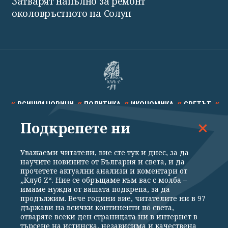
Затварят напълно за ремонт
околовръстното на Солун
ВСИЧКИ НОВИНИ
ПОЛИТИКА
ИКОНОМИКА
СВЕТЪТ
Подкрепете ни
СПОРТ
КУЛТУРА
ТЕХНОЛОГИИ
КАЛЕЙДОСКОП
МНЕНИЯ
Уважаеми читатели, вие сте тук и днес, за да
научите новините от България и света, и да
прочетете актуални анализи и коментари от
„Клуб Z“. Ние се обръщаме към вас с молба –
имаме нужда от вашата подкрепа, за да
продължим. Вече години вие, читателите ни в 97
Общи условия
Политика за поверителност
държави на всички континенти по света,
отваряте всеки ден страницата ни в интернет в
Реклама
Партньори
Контакти
За Клуб Z
търсене на истинска, независима и качествена