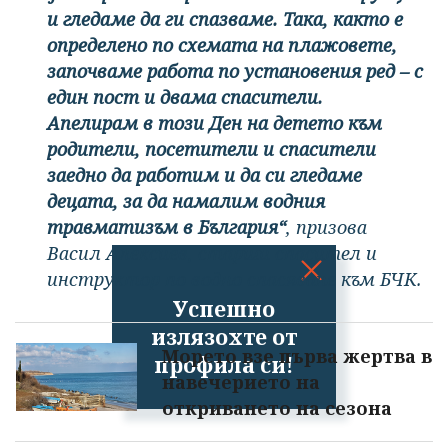
и гледаме да ги спазваме. Така, както е
определено по схемата на плажовете,
започваме работа по установения ред – с
един пост и двама спасители.
Апелирам в този Ден на детето към
родители, посетители и спасители
заедно да работим и да си гледаме
децата, за да намалим водния
травматизъм в България“
, призова
Васил Алексиев, старши спасител и
инструктор по водно спасяване към БЧК.
Успешно
излязохте от
Морето взе първа жертва в
профила си!
навечерието на
откриването на сезона