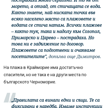
морето, а отзад, от стичащата се вода.
Както знаете, най-ниската точка във
всяко населено място са плажовете и
водата се стича натам. Всички плажове
– както тук, така и надолу към Созопол,
Приморско и Царево – пострадаха. Но
това ни е задължение по договор.
Плажовете са подготвени и очакваме
посетителите",
допълва още Димитров.
На плажа в Крайморие има достатъчно
спасители, но не така е на други места по
българското Черноморие.
„Правилата са винаги едни и същи. Те са
фиксирани в наредба. Имаме инструкции