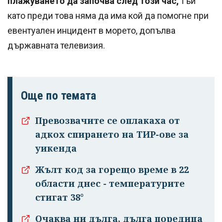
плажуването да започва след този час,
тъй
като преди това няма да има кой да помогне при
евентуален инцидент в морето, допълва
държавната телевизия.
Още по темата
Превозвачите се оплакаха от
адкох спирането на ТИР-ове за
уикенда
Жълт код за горещо време в 22
области днес - температурите
стигат 38°
Очаква ни дълга, дълга поредица