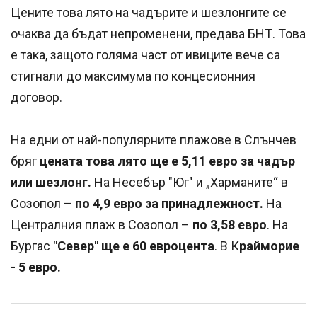
Цените това лято на чадърите и шезлонгите се
очаква да бъдат непроменени, предава БНТ. Това
е така, защото голяма част от ивиците вече са
стигнали до максимума по концесионния
договор.
На едни от най-популярните плажове в Слънчев
бряг
цената това лято ще е 5,11 евро за чадър
или шезлонг.
На Несебър "Юг" и „Харманите“ в
Созопол –
по 4,9 евро за принадлежност.
На
Централния плаж в Созопол –
по 3,58 евро
. На
Бургас
"Север" ще е 60 евроцента
. В К
райморие
- 5 евро.