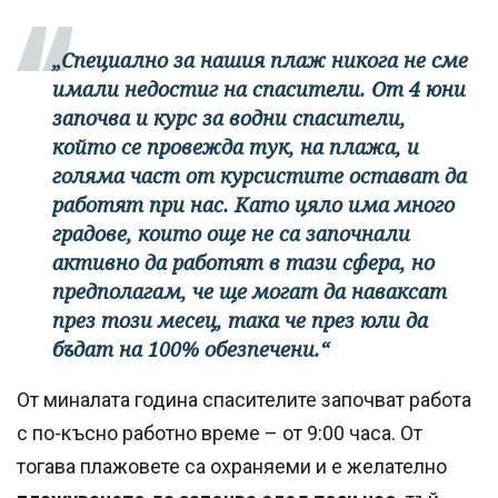
„Специално за нашия плаж никога не сме
имали недостиг на спасители. От 4 юни
започва и курс за водни спасители,
който се провежда тук, на плажа, и
голяма част от курсистите остават да
работят при нас. Като цяло има много
градове, които още не са започнали
активно да работят в тази сфера, но
предполагам, че ще могат да наваксат
през този месец, така че през юли да
бъдат на 100% обезпечени.“
От миналата година спасителите започват работа
с по-късно работно време – от 9:00 часа. От
тогава плажовете са охраняеми и е желателно