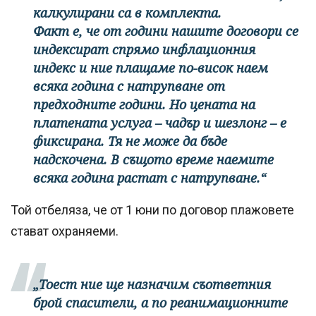
калкулирани са в комплекта.
Факт е, че от години нашите договори се
индексират спрямо инфлационния
индекс и ние плащаме по-висок наем
всяка година с натрупване от
предходните години. Но цената на
платената услуга – чадър и шезлонг – е
фиксирана. Тя не може да бъде
надскочена. В същото време наемите
всяка година растат с натрупване.“
Той отбеляза, че от 1 юни по договор плажовете
стават охраняеми.
„Тоест ние ще назначим съответния
брой спасители, а по реанимационните