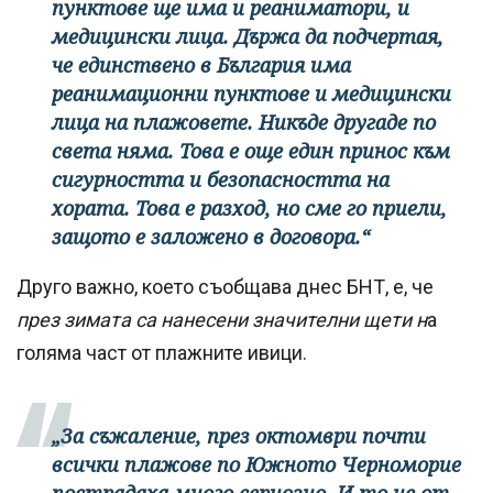
пунктове ще има и реаниматори, и
медицински лица. Държа да подчертая,
че единствено в България има
реанимационни пунктове и медицински
лица на плажовете. Никъде другаде по
света няма. Това е още един принос към
сигурността и безопасността на
хората. Това е разход, но сме го приели,
защото е заложено в договора.“
Друго важно, което съобщава днес БНТ, е, че
през зимата са нанесени значителни щети н
а
голяма част от плажните ивици.
„За съжаление, през октомври почти
всички плажове по Южното Черноморие
пострадаха много сериозно. И то не от