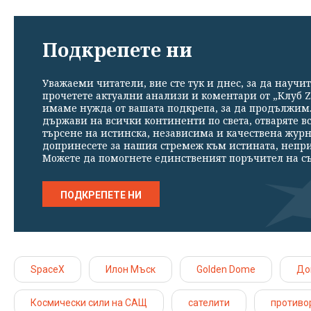
Подкрепете ни
Уважаеми читатели, вие сте тук и днес, за да научит
прочетете актуални анализи и коментари от „Клуб Z
имаме нужда от вашата подкрепа, за да продължим. 
държави на всички континенти по света, отваряте в
търсене на истинска, независима и качествена жур
допринесете за нашия стремеж към истината, непр
Можете да помогнете единственият поръчител на съ
ПОДКРЕПЕТЕ НИ
SpaceX
Илон Мъск
Golden Dome
До
Космически сили на САЩ
сателити
противо