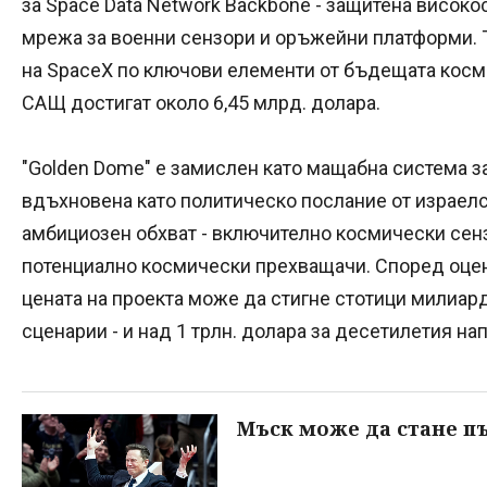
за Space Data Network Backbone - защитена висок
мрежа за военни сензори и оръжейни платформи. Т
на SpaceX по ключови елементи от бъдещата косм
САЩ достигат около 6,45 млрд. долара.
"Golden Dome" е замислен като мащабна система з
вдъхновена като политическо послание от израелск
амбициозен обхват - включително космически сен
потенциално космически прехващачи. Според оцен
цената на проекта може да стигне стотици милиар
сценарии - и над 1 трлн. долара за десетилетия на
Мъск може да стане п