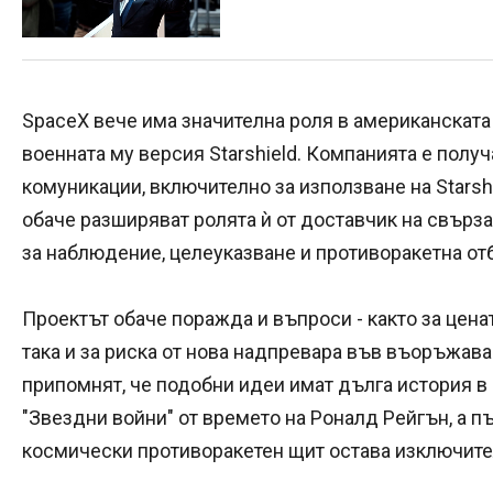
SpaceX вече има значителна роля в американската 
военната му версия Starshield. Компанията е полу
комуникации, включително за използване на Starsh
обаче разширяват ролята ѝ от доставчик на свърз
за наблюдение, целеуказване и противоракетна от
Проектът обаче поражда и въпроси - както за цена
така и за риска от нова надпревара във въоръжав
припомнят, че подобни идеи имат дълга история 
"Звездни войни" от времето на Роналд Рейгън, а 
космически противоракетен щит остава изключите