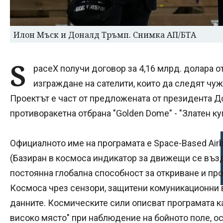
Илон Мъск и Доналд Тръмп. Снимка АП/БТА
S
paceX получи договор за 4,16 млрд. долара 
изграждане на сателити, които да следят чуж
Проектът е част от предложената от президента 
противоракетна отбрана "Golden Dome" - "Златен ку
Официалното име на програмата е Space-Based Airbo
(Базиран в космоса индикатор за движещи се възд
постоянна глобална способност за откриване и пр
Космоса чрез сензори, защитени комуникационни 
данните. Космическите сили описват програмата ка
високо място" при наблюдение на бойното поле, ос