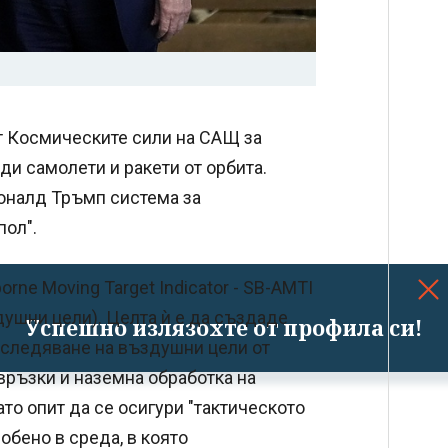
от Космическите сили на САЩ за
ди самолети и ракети от орбита.
Доналд Тръмп система за
пол".
rne Moving Target Indicator - SB-AMTI
ушни цели). Целта ѝ е да създаде
Успешно излязохте от профила си!
оследяване на въздушни цели от
връзки и наземна обработка на
то опит да се осигури "тактическото
обено в среда, в която