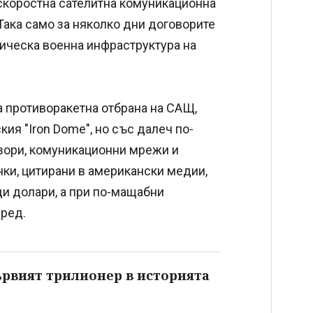
оскоростна сателитна комуникационна
ака само за няколко дни договорите
ическа военна инфраструктура на
а противоракетна отбрана на САЩ,
ия "Iron Dome", но със далеч по-
зори, комуникационни мрежи и
ки, цитирани в американски медии,
ди долари, а при по-мащабни
пред.
ървият трилионер в историята