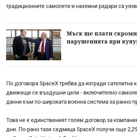
традиционните самолети и наземни радари са уяз
Мъск ще плати скромни
нарушенията при купув
По договора SpaceX трябва да изгради сателитна к
движещи се въздушни цели - включително самолети
данни към по-широката военна система за ранно п
Това не е единственият голям договор за компани
дни. По-рано тази седмица SpaceX получи още 2,2