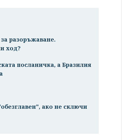
и за разоръжаване.
и ход?
ската посланичка, а Бразилия
а
обезглавен", ако не сключи