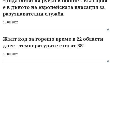
“Податливи на руско влияние". България
е в дъното на европейската класация за
разузнавателни служби
05.08.2026
Жълт код за горещо време в 22 области
днес - температурите стигат 38°
05.08.2026