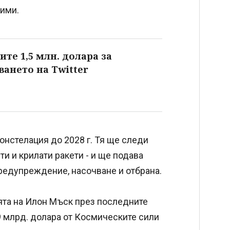
вими.
те 1,5 млн. долара за
ането на Twitter
онстелация до 2028 г. Тя ще следи
 и крилати ракети - и ще подава
редупреждение, насочване и отбрана.
ята на Илон Мъск през последните
9 млрд. долара от Космическите сили