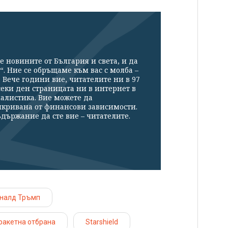
е новините от България и света, и да
“. Ние се обръщаме към вас с молба –
Вече години вие, читателите ни в 97
секи ден страницата ни в интернет в
налистика. Вие можете да
икривана от финансови зависимости.
държание да сте вие – читателите.
налд Тръмп
ракетна отбрана
Starshield