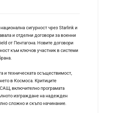
национална сигурност чрез Starlink и
чавала и отделни договори за военни
ield от Пентагона. Новите договори
аност към ключов участник в системи
брана.
та и техническата осъществимост,
ането в Космоса. Критиците
в САЩ, включително програмата
пълното изграждане на надежден
лно сложно и скъпо начинание.