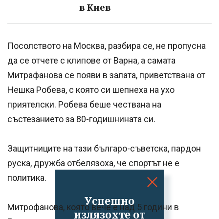
в Киев
Посолството на Москва, разбира се, не пропусна
да се отчете с клипове от Варна, а самата
Митрафанова се появи в залата, приветствана от
Нешка Робева, с която си шепнеха на ухо
приятелски. Робева беше чествана на
състезанието за 80-годишнината си.
Защитниците на тази българо-съветска, пардон
руска, дружба отбелязоха, че спортът не е
политика.
Успешно
Митрофанова, която вече е над 5 години в
излязохте от