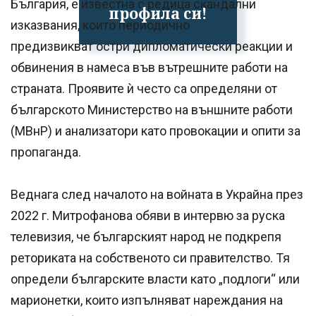
България, е известна с редица скандални
профила си!
изказвания, които периодично
предизвикват остри дипломатически реакции и
обвинения в намеса във вътрешните работи на
страната. Проявите ѝ често са определяни от
българското Министерство на външните работи
(МВнР) и анализатори като провокации и опити за
пропаганда.
Веднага след началото на войната в Украйна през
2022 г. Митрофанова обяви в интервю за руска
телевизия, че българският народ не подкрепя
реториката на собственото си правителство. Тя
определи българските власти като „подлоги“ или
марионетки, които изпълняват нареждания на