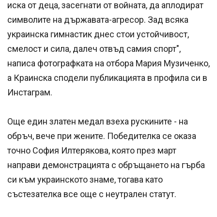
иска от деца, засегнати от войната, да аплодират
символите на държавата-агресор. Зад всяка
украинска гимнастик днес стои устойчивост,
смелост и сила, далеч отвъд самия спорт",
написа фотографката на отбора Мария Музиченко,
а Краинска сподели публикацията в профила си в
Инстаграм.
Още един златен медал взеха рускините - на
обръч, вече при жените. Победителка се оказа
точно София Илтерякова, която през март
направи демонстрацията с обръщането на гърба
си към украинското знаме, тогава като
състезателка все още с неутрален статут.