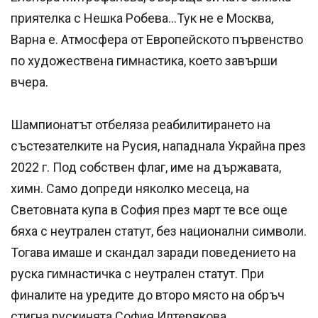
приятелка с Нешка Робева...Тук не е Москва,
Варна е. Атмосфера от Европейското първенство
по художествена гимнастика, което завърши
вчера.
Шампионатът отбеляза реабилитирането на
състезателките на Русия, нападнала Украйна през
2022 г. Под собствен флаг, име на държавата,
химн. Само допреди няколко месеца, на
Световната купа в София през март те все още
бяха с неутрален статут, без национални символи.
Тогава имаше и скандал заради поведението на
руска гимнастичка с неутрален статут. При
финалите на уредите до второ място на обръч
стигна рускинята София Илтерякова.