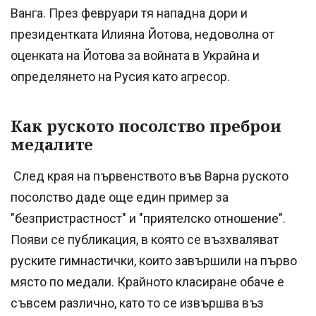
Ванга. През февруари тя нападна дори и
президентката Илияна Йотова, недоволна от
оценката на Йотова за войната в Украйна и
определянето на Русия като агресор.
Как руското посолство преброи
медалите
След края на първенството във Варна руското
посолство даде още един пример за
"безпристрастност" и "приятелско отношение".
Появи се публикация, в която се възхваляват
руските гимнастички, които завършили на първо
място по медали. Крайното класиране обаче е
съвсем различно, като то се извършва въз