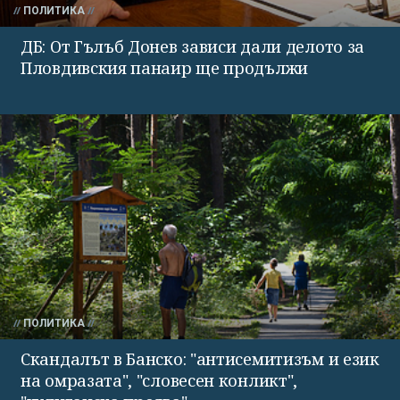
ПОЛИТИКА
ДБ: От Гълъб Донев зависи дали делото за
Пловдивския панаир ще продължи
ПОЛИТИКА
Скандалът в Банско: "антисемитизъм и език
на омразата", "словесен конликт",