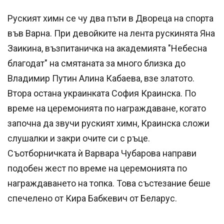
Руският химн се чу два пъти в Двореца на спорта
във Варна. При девойките на лента рускинята Яна
Заикина, възпитаничка на академията "Небесна
благодат" на смятаната за много близка до
Владимир Путин Алина Кабаева, взе златото.
Втора остана украинката София Краинска. По
време на церемонията по награждаване, когато
започна да звучи руският химн, Краинска сложи
слушалки и закри очите си с ръце.
Съотборничката ѝ Варвара Чубарова направи
подобен жест по време на церемонията по
награждаването на топка. Това състезание беше
спечелено от Кира Бабкевич от Беларус.