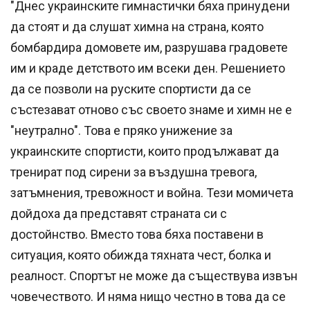
"Днес украинските гимнастички бяха принудени
да стоят и да слушат химна на страна, която
бомбардира домовете им, разрушава градовете
им и краде детството им всеки ден. Решението
да се позволи на руските спортисти да се
състезават отново със своето знаме и химн не е
"неутрално". Това е пряко унижение за
украинските спортисти, които продължават да
тренират под сирени за въздушна тревога,
затъмнения, тревожност и война. Тези момичета
дойдоха да представят страната си с
достойнство. Вместо това бяха поставени в
ситуация, която обижда тяхната чест, болка и
реалност. Спортът не може да съществува извън
човечеството. И няма нищо честно в това да се