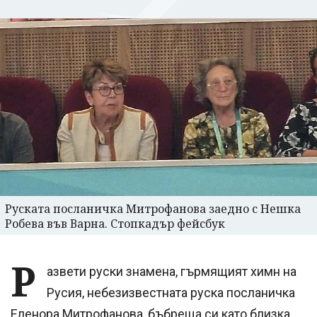
Руската посланичка Митрофанова заедно с Нешка
Робева във Варна. Стопкадър фейсбук
Р
азвети руски знамена, гърмящият химн на
Русия, небезизвестната руска посланичка
Еленора Митрофанова, бъбреща си като близка