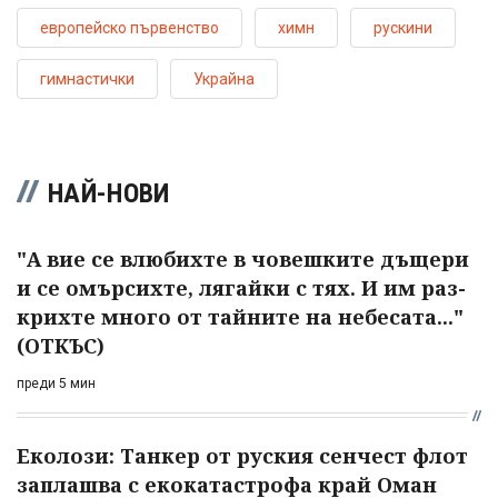
европейско първенство
химн
рускини
гимнастички
Украйна
НАЙ-НОВИ
"А вие се влюбихте в чо­вешките дъщери
и се омърсихте, лягайки с тях. И им раз­
крихте много от тайните на небесата..."
(ОТКЪС)
преди 5 мин
Еколози: Танкер от руския сенчест флот
заплашва с екокатастрофа край Оман