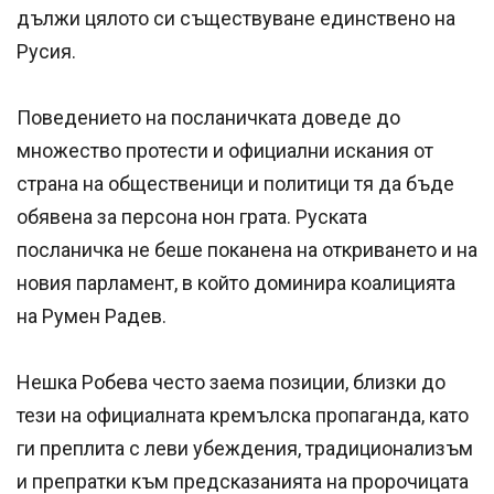
дължи цялото си съществуване единствено на
Русия.
Поведението на посланичката доведе до
множество протести и официални искания от
страна на общественици и политици тя да бъде
обявена за персона нон грата. Руската
посланичка не беше поканена на откриването и на
новия парламент, в който доминира коалицията
на Румен Радев.
Нешка Робева често заема позиции, близки до
тези на официалната кремълска пропаганда, като
ги преплита с леви убеждения, традиционализъм
и препратки към предсказанията на пророчицата