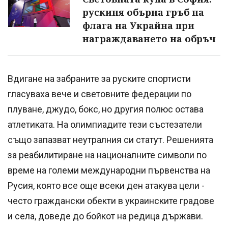
рускиня обърна гръб на
флага на Украйна при
награждаването на обръч
Вдигане на забраните за руските спортисти
гласуваха вече и световните федерации по
плуване, джудо, бокс, но другия полюс остава
атлетиката. На олимпиадите тези състезатели
също запазват неутралния си статут. Решенията
за реабилитиране на националните символи по
време на големи международни първенства на
Русия, която все още всеки ден атакува цели -
често граждански обекти в украинските градове
и села, доведе до бойкот на редица държави.