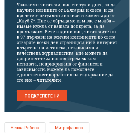
Уважаеми читатели, вие сте тук и днес, за да
научите новините от България и света, и да
прочетете актуални анализи и коментари от
„Клуб Z“. Ние се обръщаме към вас с молба –
имаме нужда от вашата подкрепа, за да
продължим. Вече години вие, читателите ни
в 97 държави на всички континенти по света,
отваряте всеки ден страницата ни в интернет
в търсене на истинска, независима и
качествена журналистика. Вие можете да
допринесете за нашия стремеж към
истината, неприкривана от финансови
зависимости. Можете да помогнете
единственият поръчител на съдържание да
сте вие – читателите.
ПОДКРЕПЕТЕ НИ
Нешка Робева
Митрофанова