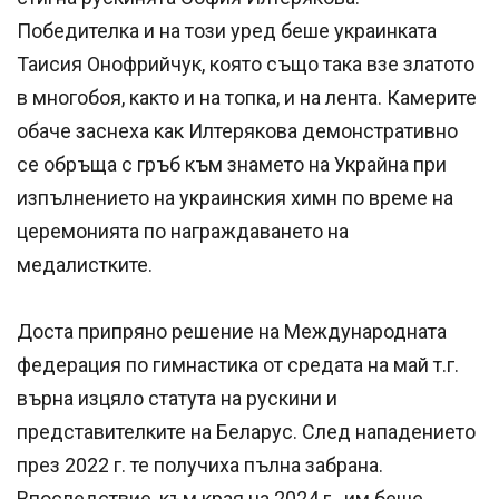
Победителка и на този уред беше украинката
Таисия Онофрийчук, която също така взе златото
в многобоя, както и на топка, и на лента. Камерите
обаче заснеха как Илтерякова демонстративно
се обръща с гръб към знамето на Украйна при
изпълнението на украинския химн по време на
церемонията по награждаването на
медалистките.
Доста припряно решение на Международната
федерация по гимнастика от средата на май т.г.
върна изцяло статута на рускини и
представителките на Беларус. След нападението
през 2022 г. те получиха пълна забрана.
Впоследствие, към края на 2024 г. им беше