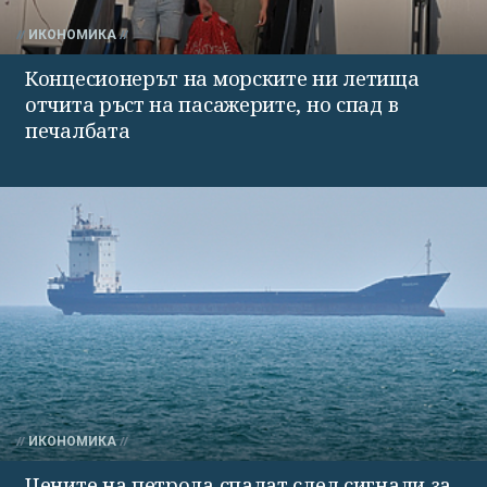
ИКОНОМИКА
Концесионерът на морските ни летища
отчита ръст на пасажерите, но спад в
печалбата
ИКОНОМИКА
Цените на петрола спадат след сигнали за