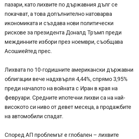
пазари, като лихвите по държавния дълг се
покачват, а това допълнително натоварва
икономиката и създава нови политически
рискове за президента Доналд Тръмп преди
междинните избори през ноември, съобщава
Асошиейтед прес.
Лихвата по 10-годишните американски държавни
облигации вече надхвърля 4,44%, спрямо 3,95%
преди началото на войната с Иран в края на
февруари. Средните ипотечни лихви са на най-
високото си ниво от девет месеца, а продажбите
на автомобили спадат.
Според AП проблемът е глобален – лихвите