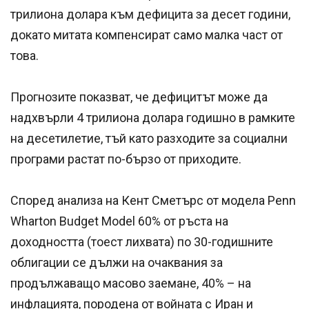
трилиона долара към дефицита за десет години,
докато митата компенсират само малка част от
това.
Прогнозите показват, че дефицитът може да
надхвърли 4 трилиона долара годишно в рамките
на десетилетие, тъй като разходите за социални
програми растат по-бързо от приходите.
Според анализа на Кент Сметърс от модела Penn
Wharton Budget Model 60% от ръста на
доходността (тоест лихвата) по 30-годишните
облигации се дължи на очаквания за
продължаващо масово заемане, 40% – на
инфлацията, породена от войната с Иран и