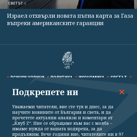
СВЕТЪТ
Израел отхвърли новата пътна карта за Газа
въпреки американските гаранции
ВСИЧКИ НОВИНИ
ПОЛИТИКА
ИКОНОМИКА
СВЕТЪТ
Подкрепете ни
СПОРТ
КУЛТУРА
ТЕХНОЛОГИИ
КАЛЕЙДОСКОП
МНЕНИЯ
Уважаеми читатели, вие сте тук и днес, за да
научите новините от България и света, и да
прочетете актуални анализи и коментари от
„Клуб Z“. Ние се обръщаме към вас с молба –
имаме нужда от вашата подкрепа, за да
продължим. Вече години вие, читателите ни в 97