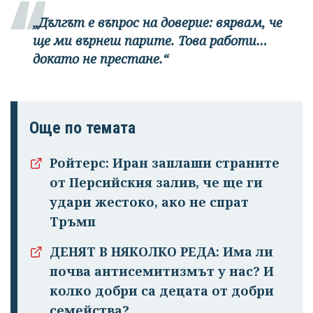
„Дългът е въпрос на доверие: вярвам, че
ще ми върнеш парите. Това работи…
докато не престане.“
Още по темата
Ройтерс: Иран заплаши страните
от Персийския залив, че ще ги
удари жестоко, ако не спрат
Тръмп
ДЕНЯТ В НЯКОЛКО РЕДА: Има ли
почва антисемитизмът у нас? И
колко добри са децата от добри
семейства?