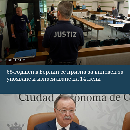
СВЕТЪТ
68-годшен в Берлин се призна за виновен за
упояване и изнасилване на 14 жени