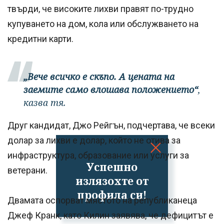
твърди, че високите лихви правят по-трудно
купуването на дом, кола или обслужването на
кредитни карти.
„Вече всичко е скъпо. А цената на
заемите само влошава положението“
,
казва тя.
Друг кандидат, Джо Рейгън, подчертава, че всеки
долар за лихви е долар, който не отива за
инфраструктура, образование или услуги за
Успешно
ветерани.
излязохте от
профила си!
Двамата оспорват мястото на републиканеца
Джеф Кранк, като Килин заявява, че дефицитът е