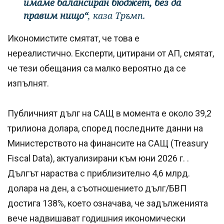
имаме балансиран бюджет, без да
правим нищо“
, каза Тръмп.
Икономистите смятат, че това е
нереалистично. Експерти, цитирани от AП, смятат,
че тези обещания са малко вероятно да се
изпълнят.
Публичният дълг на САЩ в момента е около 39,2
трилиона долара, според последните данни на
Министерството на финансите на САЩ (Treasury
Fiscal Data), актуализирани към юни 2026 г. .
Дългът нараства с приблизително 4,6 млрд.
долара на ден, а съотношението дълг/БВП
достига 138%, което означава, че задълженията
вече надвишават годишния икономически