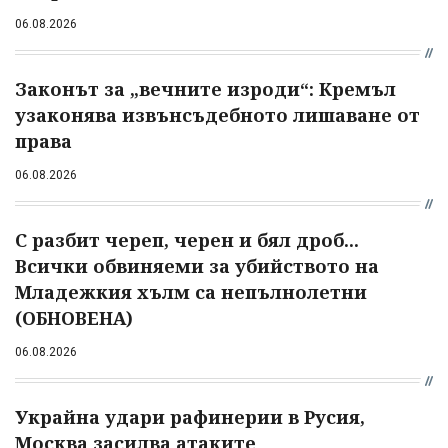
06.08.2026
Законът за „вечните изроди“: Кремъл
узаконява извънсъдебното лишаване от
права
06.08.2026
С разбит череп, черен и бял дроб...
Всички обвиняеми за убийството на
Младежкия хълм са непълнолетни
(ОБНОВЕНА)
06.08.2026
Украйна удари рафинерии в Русия,
Москва засилва атаките