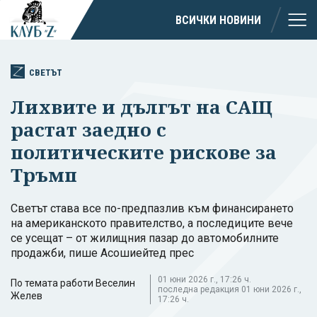
ВСИЧКИ НОВИНИ
СВЕТЪТ
Лихвите и дългът на САЩ
растат заедно с
политическите рискове за
Тръмп
Светът става все по-предпазлив към финансирането
на американското правителство, а последиците вече
се усещат – от жилищния пазар до автомобилните
продажби, пише Асошиейтед прес
01 юни 2026 г., 17:26 ч.
По темата работи Веселин
последна редакция 01 юни 2026 г.,
Желев
17:26 ч.