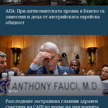
СВЕТЪТ
АПА: При антисемитската проява в Банско са
замесени и деца от австрийската еврейска
общност
СВЕТЪТ
Разследване застрашава главния здравен
съветник на САЩ по време на пандемията