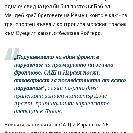
една очевидна цел би бил протокът Баб ел
Мандеб край бреговете на Йемен, който е ключов
транспортен възел и контролира морския трафик
към Суецкия канал, отбелязва Ройтерс.
„Нарушението на един фронт е
нарушение на примирието на всички
фронтове. САЩ и Израел носят
отговорност за последствията от всяко
нарушение“
, заяви по-рано днес
иранският външен министър Абас
Арагчи, критикувайки израелските
операции в Ливан.
Войната, започната от САЩ и Израел на 28