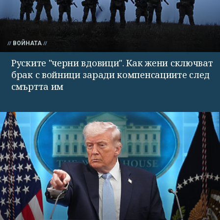
ВОЙНАТА
Руските "черни вдовици". Как жени сключват
брак с войници заради компенсациите след
смъртта им