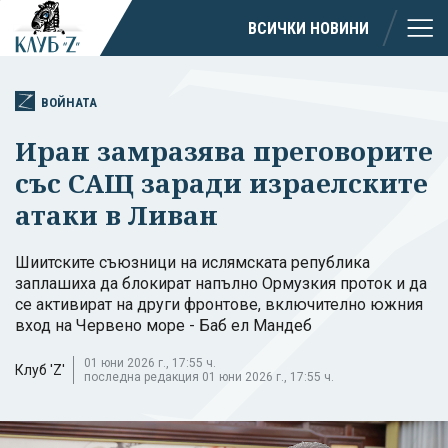
ВСИЧКИ НОВИНИ
ВОЙНАТА
Иран замразява преговорите
със САЩ заради израелските
атаки в Ливан
Шиитските съюзници на ислямската република
заплашиха да блокират напълно Ормузкия проток и да
се активират на други фронтове, включително южния
вход на Червено море - Баб ел Мандеб
01 юни 2026 г., 17:55 ч.
Клуб 'Z'
последна редакция 01 юни 2026 г., 17:55 ч.