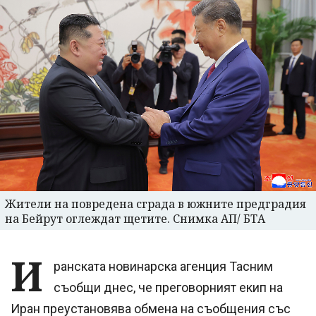
Жители на повредена сграда в южните предградия
на Бейрут оглеждат щетите. Снимка АП/ БТА
И
ранската новинарска агенция Тасним
съобщи днес, че преговорният екип на
Иран преустановява обмена на съобщения със