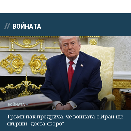
ВОЙНАТА
ВОЙНАТА
Тръмп пак предрича, че войната с Иран ще
свърши "доста скоро"