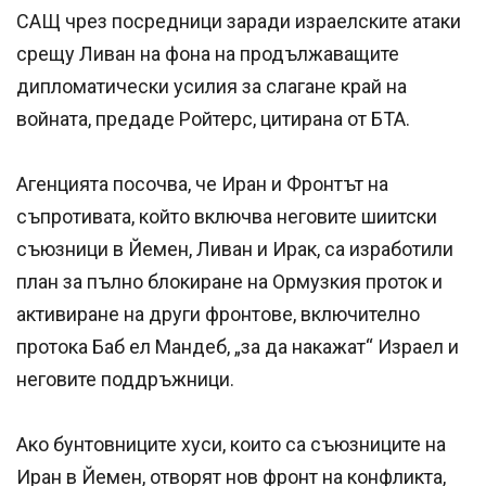
САЩ чрез посредници заради израелските атаки
срещу Ливан на фона на продължаващите
дипломатически усилия за слагане край на
войната, предаде Ройтерс, цитирана от БТА.
Агенцията посочва, че Иран и Фронтът на
съпротивата, който включва неговите шиитски
съюзници в Йемен, Ливан и Ирак, са изработили
план за пълно блокиране на Ормузкия проток и
активиране на други фронтове, включително
протока Баб ел Мандеб, „за да накажат“ Израел и
неговите поддръжници.
Ако бунтовниците хуси, които са съюзниците на
Иран в Йемен, отворят нов фронт на конфликта,