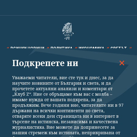
ВСИЧКИ НОВИНИ
ПОЛИТИКА
ИКОНОМИКА
СВЕТЪТ
Подкрепете ни
СПОРТ
КУЛТУРА
ТЕХНОЛОГИИ
КАЛЕЙДОСКОП
МНЕНИЯ
Уважаеми читатели, вие сте тук и днес, за да
научите новините от България и света, и да
прочетете актуални анализи и коментари от
„Клуб Z“. Ние се обръщаме към вас с молба –
имаме нужда от вашата подкрепа, за да
продължим. Вече години вие, читателите ни в 97
Общи условия
Политика за поверителност
държави на всички континенти по света,
отваряте всеки ден страницата ни в интернет в
Реклама
Партньори
Контакти
За Клуб Z
търсене на истинска, независима и качествена
Екип
Подкрепете ни
журналистика. Вие можете да допринесете за
нашия стремеж към истината, неприкривана от