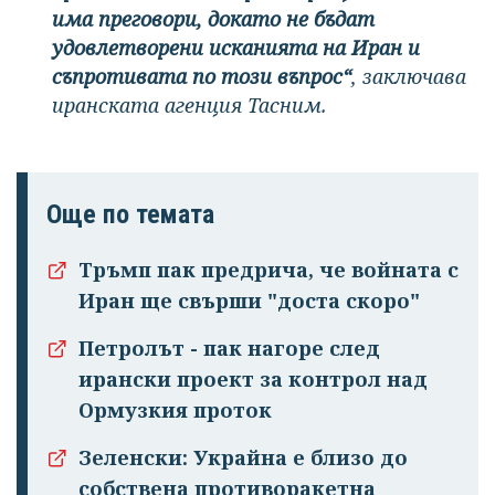
има преговори, докато не бъдат
удовлетворени исканията на Иран и
съпротивата по този въпрос“
, заключава
иранската агенция Тасним.
Още по темата
Тръмп пак предрича, че войната с
Иран ще свърши "доста скоро"
Успешно
излязохте от
Петролът - пак нагоре след
профила си!
ирански проект за контрол над
Ормузкия проток
Зеленски: Украйна е близо до
собствена противоракетна