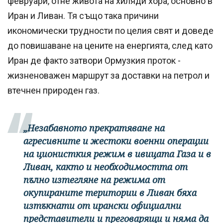
февруари, отне живота на хиляди хора, основно в
Иран и Ливан. Тя също така причини
икономически трудности по целия свят и доведе
до повишаване на цените на енергията, след като
Иран де факто затвори Ормузкия проток -
жизненоважен маршрут за доставки на петрол и
втечнен природен газ.
„Незабавното прекратяване на
агресивните и жестоки военни операции
на ционисткия режим в ивицата Газа и в
Ливан, както и необходимостта от
пълно изтегляне на режима от
окупираните територии в Ливан бяха
изтъкнати от ирански официални
представители и преговарящи и няма да