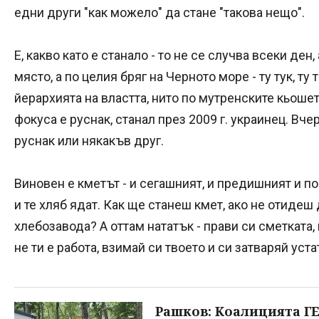
едни други "как можело" да стане "такова нещо".
Е, какво като е станало - то не се случва всеки ден
място, а по целия бряг на Черното море - ту тук, ту
йерархията на властта, нито по мутренските кьошет
фокуса е руснак, станал през 2009 г. украинец. Вче
руснак или някакъв друг.
Виновен е кметът - и сегашният, и предишният и по-
и те хляб ядат. Как ще станеш кмет, ако не отидеш
хлебозавода? А оттам нататък - прави си сметката
не ти е работа, взимай си твоето и си затваряй устат
Рашков: Kоалицията ГЕ