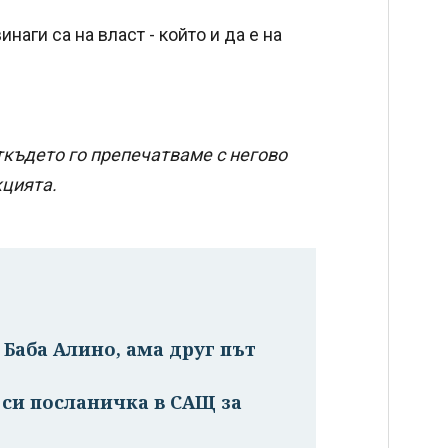
наги са на власт - който и да е на
ткъдето го препечатваме с негово
кцията.
Баба Алино, ама друг път
си посланичка в САЩ за