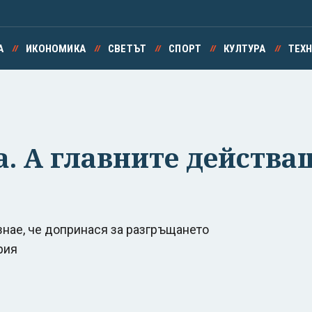
А
ИКОНОМИКА
СВЕТЪТ
СПОРТ
КУЛТУРА
ТЕХ
а. А главните действа
 знае, че допринася за разгръщането
рия