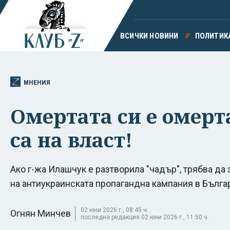
ВСИЧКИ НОВИНИ
ПОЛИТИК
МНЕНИЯ
Омертата си е омерт
са на власт!
Ако г-жа Илашчук е разтворила "чадър", трябва да
на антиукраинската пропагандна кампания в Бълга
02 юни 2026 г., 08:45 ч.
Огнян Минчев
последна редакция 02 юни 2026 г., 11:50 ч.