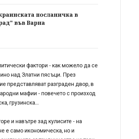
раинската посланичка в
рад" във Варна
литически фактори - как можело да се
ино над Златни пясъци. През
ие представляват разграден двор, в
ародни мафии - повечето с произход
а, грузинска...
оре и навътре зад кулисите - на
е е само икономическа, но и