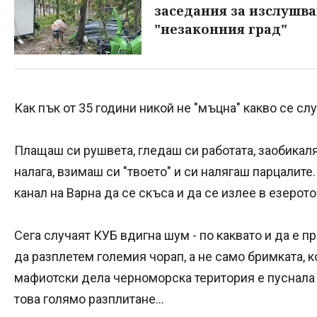
заседания за изслушва
"незаконния град"
Как пък от 35 години никой не "мъцна" какво се сл
Плащаш си рушвета, гледаш си работата, заобикаля
налага, взимаш си "твоето" и си налягаш парцалите
канал на Варна да се скъса и да се излее в езерото 
Сега случаят КУБ вдигна шум - по каквато и да е п
да разплетем големия чорап, а не само бримката, 
мафиотски дела черноморска територия е пуснала 
това голямо разплитане...