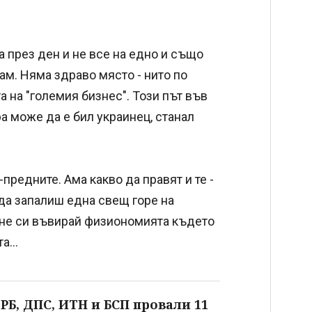
, а през ден и не все на едно и също
 там. Няма здраво място - нито по
а на "големия бизнес". Този път във
ра може да е бил украинец, станал
предните. Ама какво да правят и те -
 да запалиш една свещ горе на
, не си въвирай физиономията където
а...
РБ, ДПС, ИТН и БСП провали 11