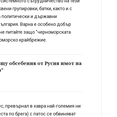
и системното сътрудничество на тези
ени групировки, батки, както и с
а политически и държавни
 България. Варна е особено добър
и не питайте защо "черноморската
номорско крайбрежие.
щу обсебения от Русия имот на
р"
с, превърнал в хавра най-големия ни
ста по брега) с патос се обвиняват