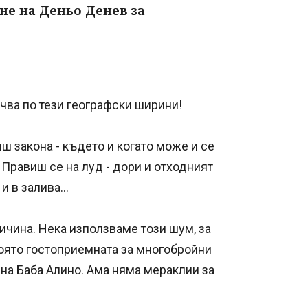
не на Деньо Денев за
учва по тези географски ширини!
ш закона - където и когато може и се
. Правиш се на луд - дори и отходният
и в залива...
ричина. Нека използваме този шум, за
която гостоприемната за многобройни
на Баба Алино. Ама няма мераклии за