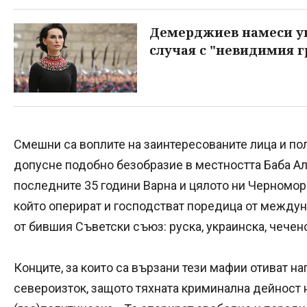
Демерджиев намеси ук
случая с "невидимия г
Смешни са воплите на заинтересованите лица и по
допусне подобно безобразие в местността Баба Ал
последните 35 години Варна и цялото ни Черномор
който оперират и господстват поредица от междун
от бившия Съветски съюз: руска, украинска, чеченск
Конците, за които са вързани тези мафии отиват наг
североизток, защото тяхната криминална дейност н