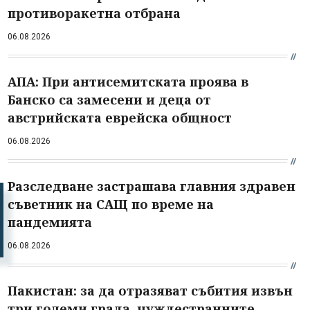
противоракетна отбрана
06.08.2026
АПА: При антисемитската проява в
Банско са замесени и деца от
австрийската еврейска общност
06.08.2026
Разследване застрашава главния здравен
съветник на САЩ по време на
пандемията
06.08.2026
Пакистан: за да отразяват събития извън
три големи града, чуждестранните