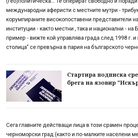
(гео)политическа... Те оперират свободно и порад
международни аферисти с местните мутри - трибукв
корумпираните високопоставени представители н
институции - както местни , така и национални - на
пример - вижте кой управлява града след 1998 г. 
столица" се превърна в пария на българското чер
Стартира подписка сре
брега на язовир "Искъ
Сега главните действащи лица в този срамен проце
черноморски град (както и по-малките населени ме