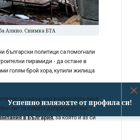
аба Алино. Снимка БТА
ни български политици са помогнали
роителни пирамиди - да остане в
мами голям брой хора, купили жилища
азтворила чадър над въпросното лице
Успешно излязохте от профила си!
добен акт тя самата допринася към
ампания в България
, за която и аз си