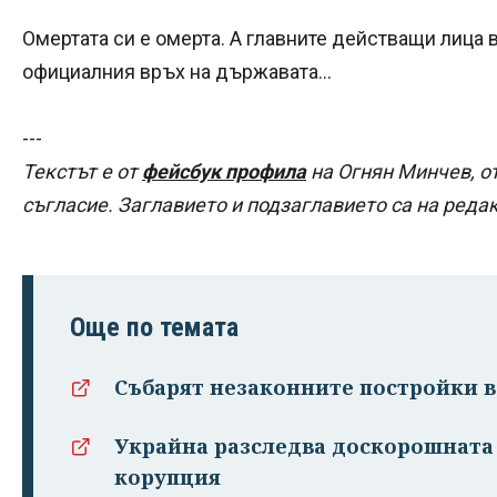
Омертата си е омерта. А главните действащи лица ви
официалния връх на държавата...
---
Текстът е от
фейсбук профила
на Огнян Минчев, о
съгласие. Заглавието и подзаглавието са на реда
Още по темата
Събарят незаконните постройки в 
Украйна разследва доскорошната 
корупция