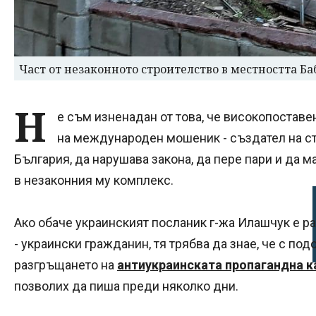
Част от незаконното строителство в местността Б
Н
е съм изненадан от това, че високопоставе
на международен мошеник - създател на ст
България, да нарушава закона, да пере пари и да 
в незаконния му комплекс.
Ако обаче украинският посланик г-жа Илашчук е р
- украински гражданин, тя трябва да знае, че с по
разгръщането на
антиукраинската пропагандна к
позволих да пиша преди няколко дни.