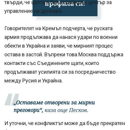
профила си!
твърди, че целта е била команден център за
управление на дронове.
Говорителят на Кремъл подчерта, че руската
армия продължава да нанася удари по военни
обекти в Украйна и заяви, че мирният процес
остава в застой. Въпреки това Москва поддържа
контакти със Съединените щати, които
продължават усилията си за посредничество
между Русия и Украйна.
„Оставаме отворени за мирни
преговори“,
каза още Песков.
И уточни, че конфликтът може да бъде прекратен