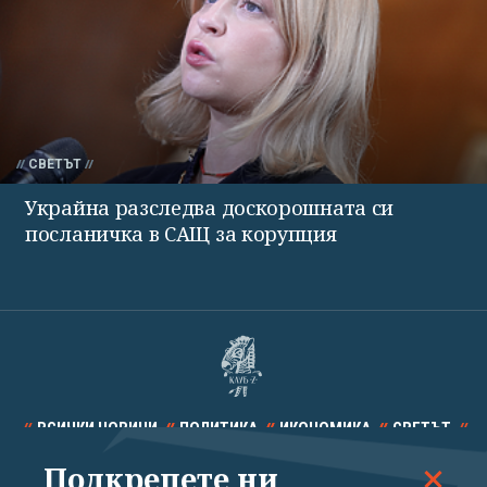
СВЕТЪТ
Украйна разследва доскорошната си
посланичка в САЩ за корупция
ВСИЧКИ НОВИНИ
ПОЛИТИКА
ИКОНОМИКА
СВЕТЪТ
Подкрепете ни
СПОРТ
КУЛТУРА
ТЕХНОЛОГИИ
КАЛЕЙДОСКОП