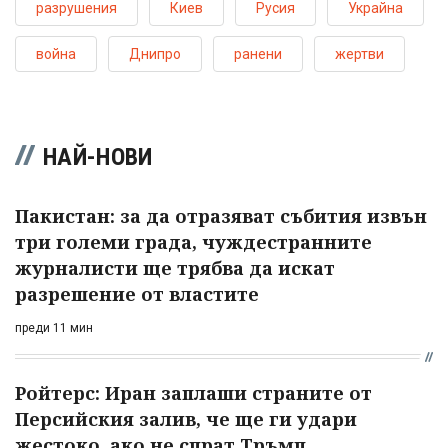
разрушения
Киев
Русия
Украйна
война
Днипро
ранени
жертви
НАЙ-НОВИ
Пакистан: за да отразяват събития извън
три големи града, чуждестранните
журналисти ще трябва да искат
разрешение от властите
преди 11 мин
Ройтерс: Иран заплаши страните от
Персийския залив, че ще ги удари
жестоко, ако не спрат Тръмп