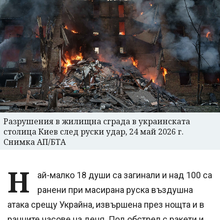
Разрушения в жилищна сграда в украинската
столица Киев след руски удар, 24 май 2026 г.
Снимка АП/БТА
Н
ай-малко 18 души са загинали и над 100 са
ранени при масирана руска въздушна
атака срещу Украйна, извършена през нощта и в
ранните часове на деня. Под обстрел с ракети и