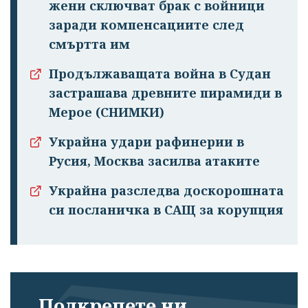
жени сключват брак с войници
заради компенсациите след
смъртта им
Продължаващата война в Судан
застрашава древните пирамиди в
Мерое (СНИМКИ)
Украйна удари рафинерии в
Русия, Москва засилва атаките
Украйна разследва доскорошната
си посланичка в САЩ за корупция
Подкрепете ни