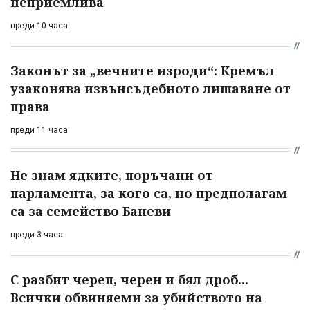
неприемлива
преди 10 часа
Законът за „вечните изроди“: Кремъл
узаконява извънсъдебното лишаване от
права
преди 11 часа
Не знам ядките, поръчани от
парламента, за кого са, но предполагам
са за семейство Баневи
преди 3 часа
С разбит череп, черен и бял дроб...
Всички обвиняеми за убийството на