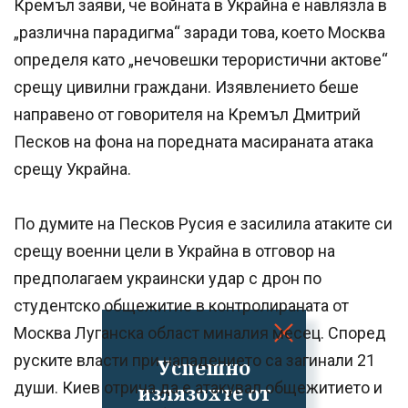
Кремъл заяви, че войната в Украйна е навлязла в
„различна парадигма“ заради това, което Москва
определя като „нечовешки терористични актове“
срещу цивилни граждани. Изявлението беше
направено от говорителя на Кремъл Дмитрий
Песков на фона на поредната масираната атака
срещу Украйна.
По думите на Песков Русия е засилила атаките си
срещу военни цели в Украйна в отговор на
предполагаем украински удар с дрон по
студентско общежитие в контролираната от
Москва Луганска област миналия месец. Според
руските власти при нападението са загинали 21
Успешно
души. Киев отрича да е атакувал общежитието и
излязохте от