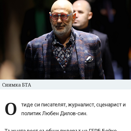
Снимка БТА
О
тиде си писателят, журналист, сценарист и
политик Любен Дилов-син.
Тъжната вест съобщи лидерът на ГЕРБ Бойко