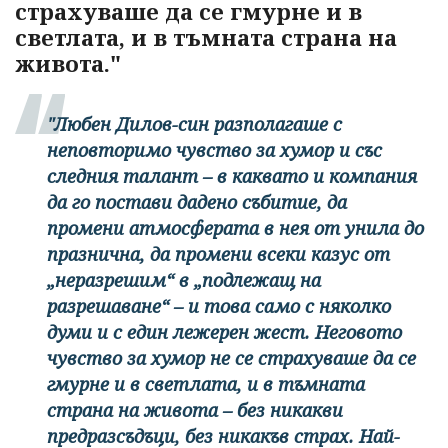
страхуваше да се гмурне и в
светлата, и в тъмната страна на
живота."
"Любен Дилов-син разполагаше с
неповторимо чувство за хумор и със
следния талант – в каквато и компания
да го постави дадено събитие, да
промени атмосферата в нея от унила до
празнична, да промени всеки казус от
„неразрешим“ в „подлежащ на
разрешаване“ – и това само с няколко
думи и с един лежерен жест. Неговото
чувство за хумор не се страхуваше да се
гмурне и в светлата, и в тъмната
страна на живота – без никакви
предразсъдъци, без никакъв страх. Най-