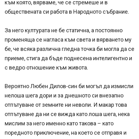
към която, вярваме, че се стремеше и в
обществената си работа в Народното събрание.
За него културата не бе статична, а постоянно
променяща се нагласа към света и вярването му
бе, че всяка различна гледна точка би могла да се
приеме, стига да бъде поднесена интелигентно и
с ведро отношение към живота.
Вероятно Любен Дилов-син би могъл да измисли
нелоша шега дори и за днешното си внезапно
отпътуване от земните ни неволи. И макар това
отпътуване да ни се вижда като лоша шега, нека
мислим за него именно като такова – като
поредното приключение, на което се отправя и