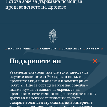
Йотова зове за държавна помощ за
производството на дронове
ВСИЧКИ НОВИНИ
ПОЛИТИКА
ИКОНОМИКА
СВЕТЪТ
Подкрепете ни
СПОРТ
КУЛТУРА
ТЕХНОЛОГИИ
КАЛЕЙДОСКОП
МНЕНИЯ
Уважаеми читатели, вие сте тук и днес, за да
научите новините от България и света, и да
прочетете актуални анализи и коментари от
„Клуб Z“. Ние се обръщаме към вас с молба –
имаме нужда от вашата подкрепа, за да
продължим. Вече години вие, читателите ни в 97
Общи условия
Политика за поверителност
държави на всички континенти по света,
отваряте всеки ден страницата ни в интернет в
Реклама
Партньори
Контакти
За Клуб Z
търсене на истинска, независима и качествена