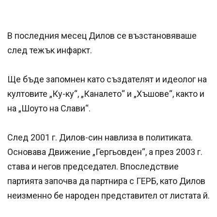
В последния месец Дилов се възстановяваше
след тежък инфаркт.
Ще бъде запомнен като създателят и идеолог на
култовите „Ку-ку“, „Каналето“ и „Хъшове“, както и
на „Шоуто на Слави“.
След 2001 г. Дилов-син навлиза в политиката.
Основава Движение „Гергьовден“, а през 2003 г.
става и негов председател. Впоследствие
партията започва да партнира с ГЕРБ, като Дилов
неизменно бе народен представител от листата й.