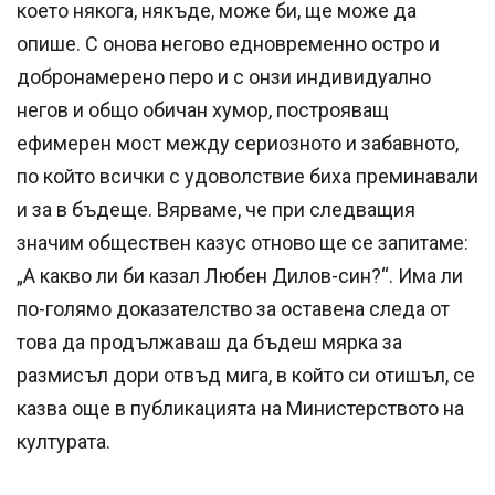
което някога, някъде, може би, ще може да
опише. С онова негово едновременно остро и
добронамерено перо и с онзи индивидуално
негов и общо обичан хумор, построяващ
ефимерен мост между сериозното и забавното,
по който всички с удоволствие биха преминавали
и за в бъдеще. Вярваме, че при следващия
значим обществен казус отново ще се запитаме:
„А какво ли би казал Любен Дилов-син?“. Има ли
по-голямо доказателство за оставена следа от
това да продължаваш да бъдеш мярка за
размисъл дори отвъд мига, в който си отишъл, се
казва още в публикацията на Министерството на
културата.