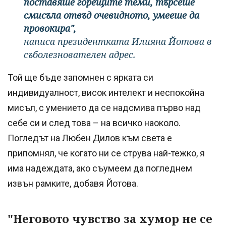
поставяше горещите теми, търсеше
смисъла отвъд очевидното, умееше да
провокира",
написа президентката Илияна Йотова в
съболезнователен адрес.
Той ще бъде запомнен с ярката си
индивидуалност, висок интелект и неспокойна
мисъл, с умението да се надсмива първо над
себе си и след това – на всичко наоколо.
Погледът на Любен Дилов към света е
припомнял, че когато ни се струва най-тежко, я
има надеждата, ако съумеем да погледнем
извън рамките, добавя Йотова.
"Неговото чувство за хумор не се