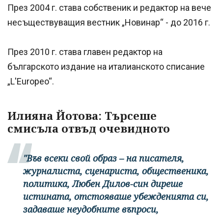
През 2004 г. става собственик и редактор на вече
несъществуващия вестник „Новинар“ - до 2016 г.
През 2010 г. става главен редактор на
българското издание на италианското списание
„L'Europeo“.
Илияна Йотова: Търсеше
смисъла отвъд очевидното
"Във всеки свой образ – на писателя,
журналиста, сценариста, общественика,
политика, Любен Дилов-син диреше
истината, отстояваше убежденията си,
задаваше неудобните въпроси,