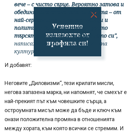
вече – с чисто сърце. Вероятно затова и
обединяваше около себе си хората – от
най-сериозните интелектуалци и
Успешно
политици до онези, които просто
излязохте от
търсят радостта в ежедневието си",
профила си!
написаха от Министерството на
културата.
И добавят:
Неговите „Диловизми“, тези крилати мисли,
негова запазена марка, ни напомнят, че смехът е
най-прекият път към човешките сърца, а
остроумната мисъл може да бъде и ключ към
онази положителна промяна в отношенията
между хората, към която всички се стремим. И