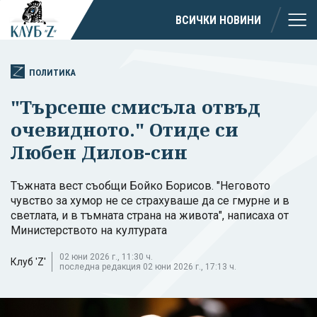
ВСИЧКИ НОВИНИ
ПОЛИТИКА
"Търсеше смисъла отвъд
очевидното." Отиде си
Любен Дилов-син
Тъжната вест съобщи Бойко Борисов. "Неговото
чувство за хумор не се страхуваше да се гмурне и в
светлата, и в тъмната страна на живота", написаха от
Министерството на културата
02 юни 2026 г., 11:30 ч.
Клуб 'Z'
последна редакция 02 юни 2026 г., 17:13 ч.