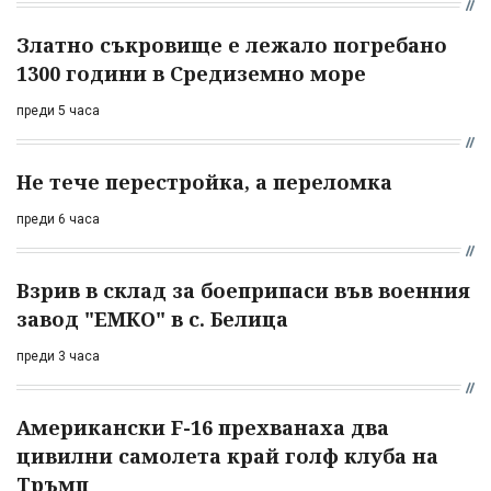
Златно съкровище е лежало погребано
1300 години в Средиземно море
преди 5 часа
Не тече перестройка, а переломка
преди 6 часа
Взрив в склад за боеприпаси във военния
завод "ЕМКО" в с. Белица
преди 3 часа
Американски F-16 прехванаха два
цивилни самолета край голф клуба на
Тръмп