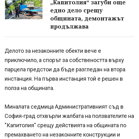
„Капитолия“ загуби още
едно дело срещу
общината, демонтажът
продължава
Делото за незаконните обекти вече е
приключило, а спорът за собствеността върху
парцела предстои да бъде разгледан на втора
инстанция. На първа инстанция той е решен в
полза на общината.
Миналата седмица Административният съд в
София-град отхвърли жалбата на ползвателите на
"Капитолия" срещу действията на общината по
премахването на незаконните конструкции и