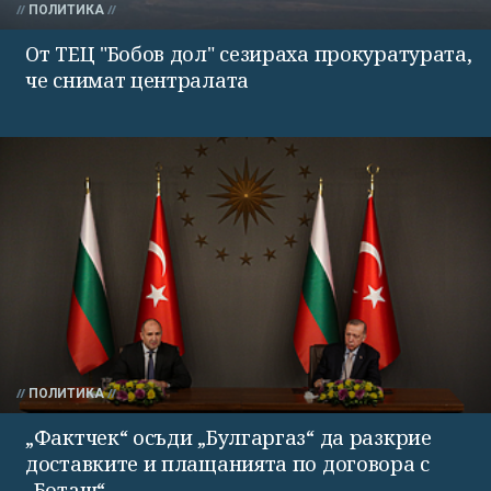
ПОЛИТИКА
От ТЕЦ "Бобов дол" сезираха прокуратурата,
че снимат централата
ПОЛИТИКА
„Фактчек“ осъди „Булгаргаз“ да разкрие
доставките и плащанията по договора с
„Боташ“