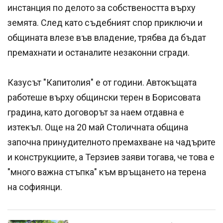
инстанция по делото за собствеността върху
земята. След като съдебният спор приключи и
общината влезе във владение, трябва да бъдат
премахнати и останалите незаконни сгради.
Казусът "Капитолия" е от години. Автокъщата
работеше върху общински терен в Борисовата
градина, като договорът за наем отдавна е
изтекъл. Още на 20 май Столичната община
започна принудителното премахване на чадърите
и конструкциите, а Терзиев заяви тогава, че това е
"много важна стъпка" към връщането на терена
на софиянци.