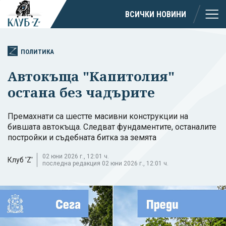
ВСИЧКИ НОВИНИ
ПОЛИТИКА
Автокъща "Капитолия"
остана без чадърите
Премахнати са шестте масивни конструкции на
бившата автокъща. Следват фундаментите, останалите
постройки и съдебната битка за земята
02 юни 2026 г., 12:01 ч.
Клуб 'Z'
последна редакция 02 юни 2026 г., 12:01 ч.