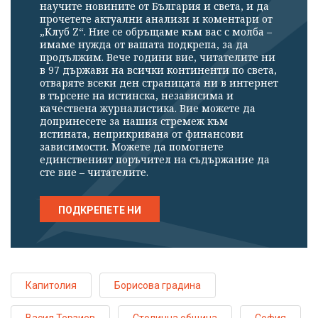
научите новините от България и света, и да
прочетете актуални анализи и коментари от
„Клуб Z“. Ние се обръщаме към вас с молба –
имаме нужда от вашата подкрепа, за да
продължим. Вече години вие, читателите ни
в 97 държави на всички континенти по света,
отваряте всеки ден страницата ни в интернет
в търсене на истинска, независима и
качествена журналистика. Вие можете да
допринесете за нашия стремеж към
истината, неприкривана от финансови
зависимости. Можете да помогнете
единственият поръчител на съдържание да
сте вие – читателите.
ПОДКРЕПЕТЕ НИ
Капитолия
Борисова градина
Васил Терзиев
Столична община
София