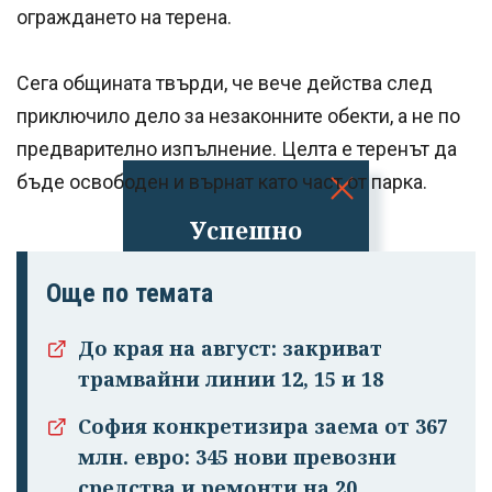
ограждането на терена.
Сега общината твърди, че вече действа след
приключило дело за незаконните обекти, а не по
предварително изпълнение. Целта е теренът да
бъде освободен и върнат като част от парка.
Успешно
излязохте от
профила си!
Още по темата
До края на август: закриват
трамвайни линии 12, 15 и 18
София конкретизира заема от 367
млн. евро: 345 нови превозни
средства и ремонти на 20