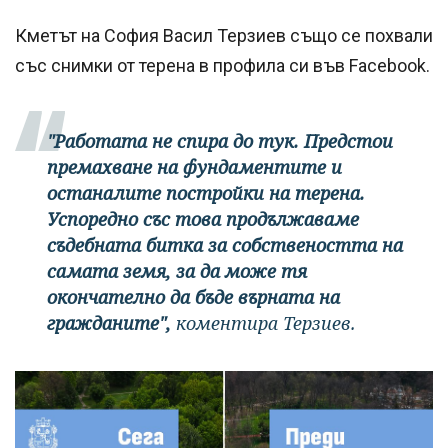
Кметът на София Васил Терзиев също се похвали
със снимки от терена в профила си във Facebook.
"Работата не спира до тук. Предстои
премахване на фундаментите и
останалите постройки на терена.
Успоредно със това продължаваме
съдебната битка за собствеността на
самата земя, за да може тя
окончателно да бъде върната на
гражданите",
коментира Терзиев.