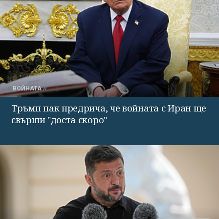
ВОЙНАТА
Тръмп пак предрича, че войната с Иран ще
свърши "доста скоро"