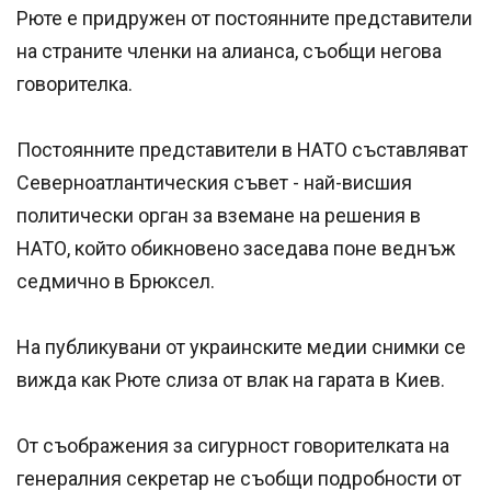
Рюте е придружен от постоянните представители
на страните членки на алианса, съобщи негова
говорителка.
Постоянните представители в НАТО съставляват
Северноатлантическия съвет - най-висшия
политически орган за вземане на решения в
НАТО, който обикновено заседава поне веднъж
седмично в Брюксел.
На публикувани от украинските медии снимки се
вижда как Рюте слиза от влак на гарата в Киев.
От съображения за сигурност говорителката на
генералния секретар не съобщи подробности от