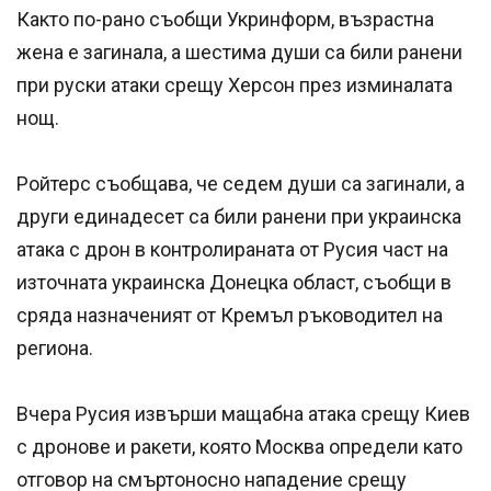
Както по-рано съобщи Укринформ, възрастна
жена е загинала, а шестима души са били ранени
при руски атаки срещу Херсон през изминалата
нощ.
Ройтерс съобщава, че седем души са загинали, а
други единадесет са били ранени при украинска
атака с дрон в контролираната от Русия част на
източната украинска Донецка област, съобщи в
сряда назначеният от Кремъл ръководител на
региона.
Вчера Русия извърши мащабна атака срещу Киев
с дронове и ракети, която Москва определи като
отговор на смъртоносно нападение срещу