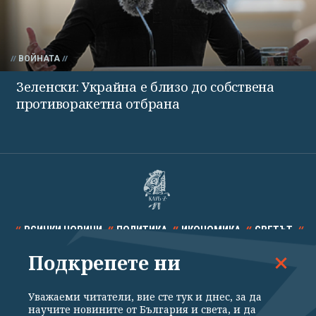
ВОЙНАТА
Зеленски: Украйна е близо до собствена
противоракетна отбрана
ВСИЧКИ НОВИНИ
ПОЛИТИКА
ИКОНОМИКА
СВЕТЪТ
Подкрепете ни
СПОРТ
КУЛТУРА
ТЕХНОЛОГИИ
КАЛЕЙДОСКОП
МНЕНИЯ
Уважаеми читатели, вие сте тук и днес, за да
научите новините от България и света, и да