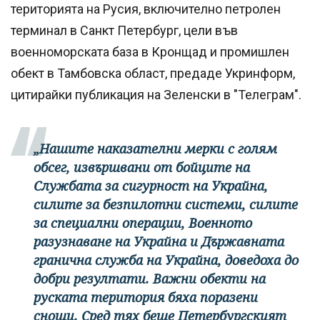
територията на Русия, включително петролен
терминал в Санкт Петербург, цели във
военноморската база в Кронщад и промишлен
обект в Тамбовска област, предаде Укринформ,
цитирайки публикация на Зеленски в "Телеграм".
„Нашите наказателни мерки с голям
обсег, извършвани от бойците на
Службата за сигурност на Украйна,
силите за безпилотни системи, силите
за специални операции, Военното
разузнаване на Украйна и Държавната
гранична служба на Украйна, доведоха до
добри резултати. Важни обекти на
руската територия бяха поразени
снощи. Сред тях беше Петербургският