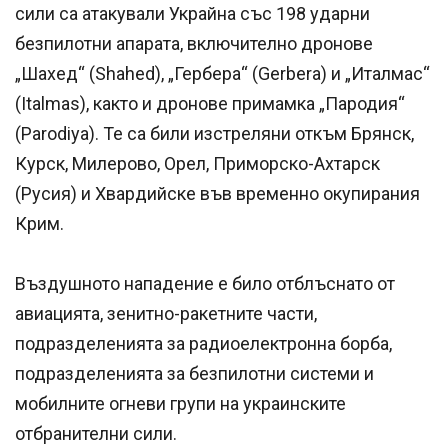
сили са атакували Украйна със 198 ударни
безпилотни апарата, включително дронове
„Шахед“ (Shahed), „Гербера“ (Gerbera) и „Италмас“
(Italmas), както и дронове примамка „Пародия“
(Parodiya). Те са били изстреляни откъм Брянск,
Курск, Милерово, Орел, Приморско-Ахтарск
(Русия) и Хвардийске във временно окупирания
Крим.
Въздушното нападение е било отблъснато от
авиацията, зенитно-ракетните части,
подразделенията за радиоелектронна борба,
подразделенията за безпилотни системи и
мобилните огневи групи на украинските
отбранителни сили.