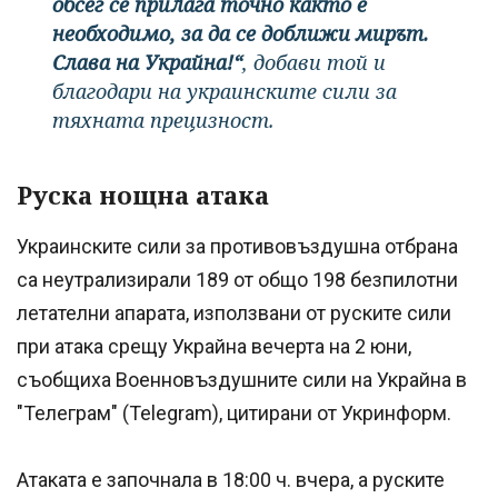
обсег се прилага точно както е
необходимо, за да се доближи мирът.
Слава на Украйна!“
, добави той и
благодари на украинските сили за
тяхната прецизност.
Руска нощна атака
Украинските сили за противовъздушна отбрана
са неутрализирали 189 от общо 198 безпилотни
летателни апарата, използвани от руските сили
при атака срещу Украйна вечерта на 2 юни,
съобщиха Военновъздушните сили на Украйна в
"Телеграм" (Telegram), цитирани от Укринформ.
Атаката е започнала в 18:00 ч. вчера, а руските