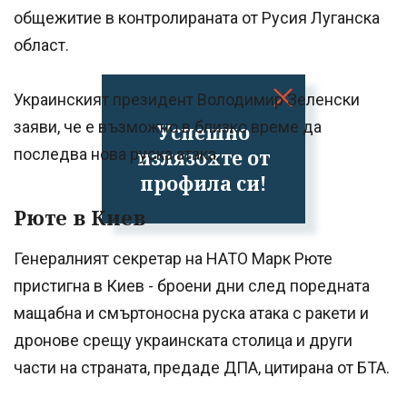
общежитие в контролираната от Русия Луганска
област.
Украинският президент Володимир Зеленски
заяви, че е възможно в близко време да
Успешно
излязохте от
последва нова руска атака.
профила си!
Рюте в Киев
Генералният секретар на НАТО Марк Рюте
пристигна в Киев - броени дни след поредната
мащабна и смъртоносна руска атака с ракети и
дронове срещу украинската столица и други
части на страната, предаде ДПА, цитирана от БТА.